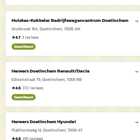
Huiskes-Kokkeler Bedrijfswagencentrum Doetinchem
→
Grutbroek 16A, Doetinchem, 7008 AM
★
4.7
·
3
reviews
Geverifieerd
Herwers Doetinchem Renault/Dacia
→
Edisonstraat 79, Doetinchem, 7006 RB
★
4.6
·
372
reviews
Geverifieerd
Herwers Doetinchem Hyundai
→
Plakhorstweg 14, Doetinchem, 7008 AT
★
4.6
·
281
reviews