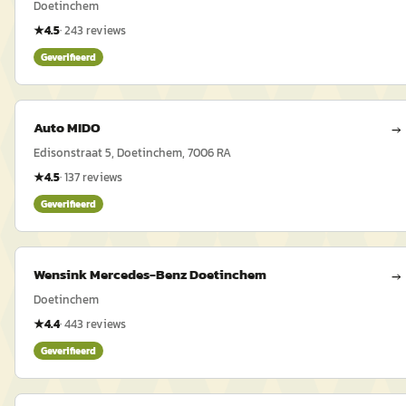
Doetinchem
★
4.5
·
243
reviews
Geverifieerd
Auto MIDO
→
Edisonstraat 5, Doetinchem, 7006 RA
★
4.5
·
137
reviews
Geverifieerd
Wensink Mercedes-Benz Doetinchem
→
Doetinchem
★
4.4
·
443
reviews
Geverifieerd