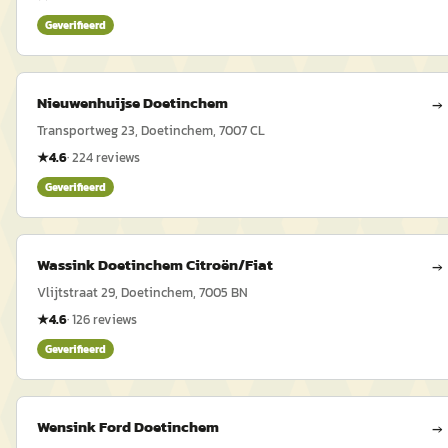
Geverifieerd
Nieuwenhuijse Doetinchem
→
Transportweg 23, Doetinchem, 7007 CL
★
4.6
·
224
reviews
Geverifieerd
Wassink Doetinchem Citroën/Fiat
→
Vlijtstraat 29, Doetinchem, 7005 BN
★
4.6
·
126
reviews
Geverifieerd
Wensink Ford Doetinchem
→