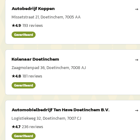
Autobedrijf Koppen
→
Missetstraat 21, Doetinchem, 7005 AA
★
4.9
·
193
reviews
Geverifieerd
Kolenaar Doetinchem
→
Zaagmolenpad 36, Doetinchem, 7008 AJ
★
4.8
·
181
reviews
Geverifieerd
Automobielbedrijf Ten Have Doetinchem B.V.
→
Logistiekweg 32, Doetinchem, 7007 CJ
★
4.7
·
236
reviews
Geverifieerd