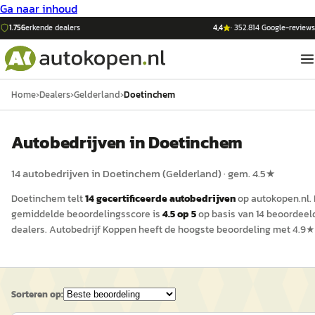
Ga naar inhoud
1.756
erkende dealers
4,4
·
352.814
Google-reviews
Home
›
Dealers
›
Gelderland
›
Doetinchem
Auto
bedrijven in
Doetinchem
14
auto
bedrijven in
Doetinchem
(
Gelderland
)
· gem.
4.5
★
Doetinchem
telt
14
gecertificeerde
auto
bedrijven
op
autokopen.nl
.
gemiddelde beoordelingsscore is
4.5
op 5
op basis van
14
beoordeel
dealers.
Autobedrijf Koppen
heeft de hoogste beoordeling met
4.9
★
Sorteren op: