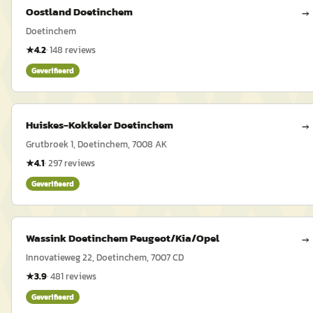
Oostland Doetinchem
→
Doetinchem
★
4.2
·
148
reviews
Geverifieerd
Huiskes-Kokkeler Doetinchem
→
Grutbroek 1, Doetinchem, 7008 AK
★
4.1
·
297
reviews
Geverifieerd
Wassink Doetinchem Peugeot/Kia/Opel
→
Innovatieweg 22, Doetinchem, 7007 CD
★
3.9
·
481
reviews
Geverifieerd