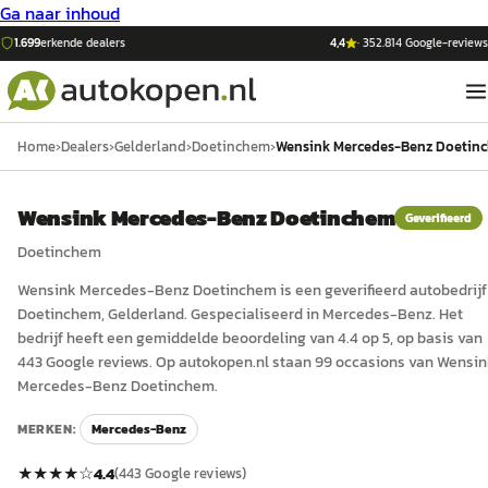
Ga naar inhoud
1.699
erkende dealers
4,4
·
352.814
Google-reviews
Home
›
Dealers
›
Gelderland
›
Doetinchem
›
Wensink Mercedes-Benz Doetin
Wensink Mercedes-Benz Doetinchem
Geverifieerd
Doetinchem
Wensink Mercedes-Benz Doetinchem
is een
geverifieerd
auto
bedrijf
Doetinchem
, Gelderland
.
Gespecialiseerd in Mercedes-Benz.
Het
bedrijf heeft een gemiddelde beoordeling van 4.4 op 5, op basis van
443 Google reviews.
Op autokopen.nl staan 99 occasions van Wensi
Mercedes-Benz Doetinchem.
MERKEN:
Mercedes-Benz
★★★★
☆
4.4
(
443
Google reviews)