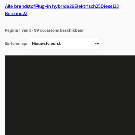
Alle brandstof
Plug-in hybride
29
Elektrisch
25
Diesel
23
Benzine
22
Pagina
1
van
5
·
99
occasion
s
beschikbaar
Sorteren op:
Mercedes-Benz SL-Klasse
·
2019
400
€ 69.850
v.a. € 1.481/mnd
Boven markt
2019 · 38.184 km · Benzine · Automaat
Wensink Mercedes-Benz Doetinchem
· Doetinchem
4,4
(
44