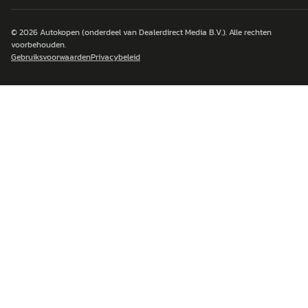
© 2026
Autokopen
(onderdeel van Dealerdirect Media B.V.). Alle rechten
voorbehouden.
Gebruiksvoorwaarden
Privacybeleid