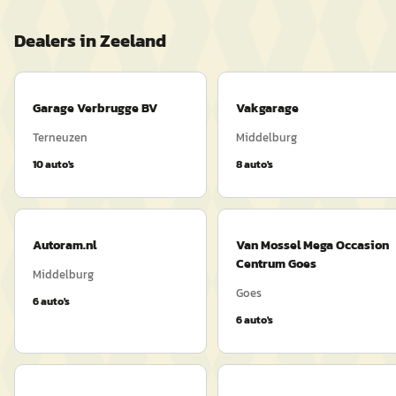
Dealers in
Zeeland
Garage Verbrugge BV
Vakgarage
Terneuzen
Middelburg
10
auto's
8
auto's
Autoram.nl
Van Mossel Mega Occasion
Centrum Goes
Middelburg
Goes
6
auto's
6
auto's