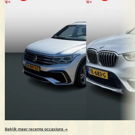
Volkswagen Tiguan
·
2021
BMW X1
·
2018
1.4 TSI eHybrid R-Line Business+
sDrive20i Orange Editi
€ 29.995
€ 16.995
v.a. € 636/mnd
v.a. € 360/mnd
Marktconform
Scherp geprijsd
2021 · 141.636 km · Hybride · Automaat
2018 · 217.115 km · Ben
Automobielbedrijf Moret
· Vlissingen
Automobielbedrijf Mo
4,8
(
13
)
4,8
(
13
)
Bekijk aanbieding →
Bekijk aanbieding →
Vergelijk
Vergelijk
Bekijk meer recente occasions →