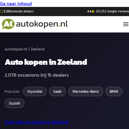
Ga naar inhoud
2.252
erkende dealers
4,4
·
421.252
Google-reviews
autokopen.nl
/
Zeeland
Auto
kopen in
Zeeland
2.078
occasions bij
15
dealers
Populair:
Hyundai
Saab
Mercedes-Benz
BMW
Suzuki
Zoek alle occasions in
Zeeland