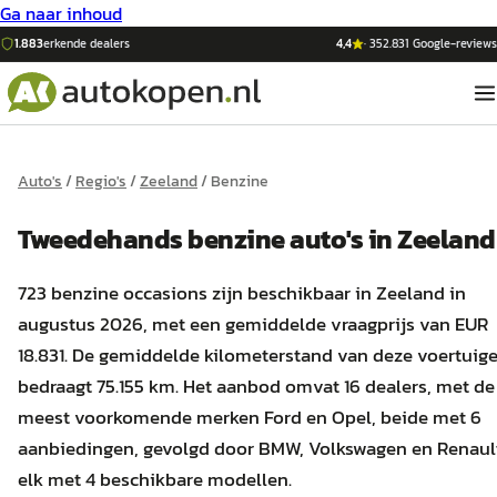
Ga naar inhoud
1.883
erkende dealers
4,4
·
352.831
Google-reviews
Auto's
/
Regio's
/
Zeeland
/
Benzine
Tweedehands
benzine
auto's
in
Zeeland
723 benzine occasions zijn beschikbaar in Zeeland in
augustus 2026, met een gemiddelde vraagprijs van EUR
18.831. De gemiddelde kilometerstand van deze voertuig
bedraagt 75.155 km. Het aanbod omvat 16 dealers, met de
meest voorkomende merken Ford en Opel, beide met 6
aanbiedingen, gevolgd door BMW, Volkswagen en Renaul
elk met 4 beschikbare modellen.