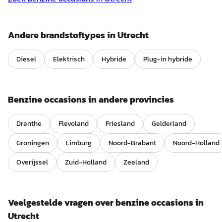
Andere brandstoftypes in
Utrecht
Diesel
Elektrisch
Hybride
Plug-in hybride
Benzine
occasions in andere provincies
Drenthe
Flevoland
Friesland
Gelderland
Groningen
Limburg
Noord-Brabant
Noord-Holland
Overijssel
Zuid-Holland
Zeeland
Veelgestelde vragen over
benzine
occasions in
Utrecht