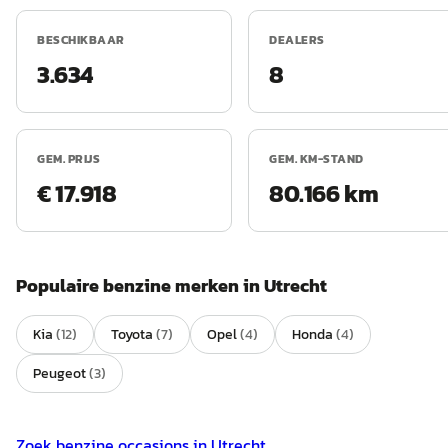
BESCHIKBAAR
DEALERS
3.634
8
GEM. PRIJS
GEM. KM-STAND
€ 17.918
80.166 km
Populaire
benzine
merken in
Utrecht
Kia
(
12
)
Toyota
(
7
)
Opel
(
4
)
Honda
(
4
)
Peugeot
(
3
)
Zoek
benzine
occasions in
Utrecht