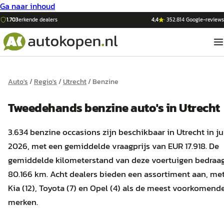
Ga naar inhoud
1.703
erkende dealers
4,4
·
352.814
Google-reviews
Auto's
/
Regio's
/
Utrecht
/
Benzine
Tweedehands
benzine
auto's
in
Utrecht
3.634 benzine occasions zijn beschikbaar in Utrecht in ju
2026, met een gemiddelde vraagprijs van EUR 17.918. De
gemiddelde kilometerstand van deze voertuigen bedraa
80.166 km. Acht dealers bieden een assortiment aan, me
Kia (12), Toyota (7) en Opel (4) als de meest voorkomend
merken.