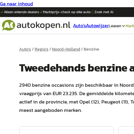
Ga naar inhoud
Alleen erkende dealers
Marktprijs-check op elke
auto
Zoek met AI
Auto's
Autowijzer
Leasen
Mark
Auto's
/
Regio's
/
Noord-Holland
/
Benzine
Tweedehands
benzine
2940 benzine occasions zijn beschikbaar in Noord
vraagprijs van EUR 23.235. De gemiddelde kilometer
actief in de provincie, met Opel (12), Peugeot (11), T
meest aangeboden merken.