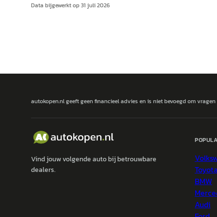
Data bijgewerkt op
31 juli 2026
autokopen.nl geeft geen financieel advies en is niet bevoegd om vragen
POPULA
Volks
Vind jouw volgende auto bij betrouwbare
Toyot
dealers.
BMW
Merce
Audi
Ford