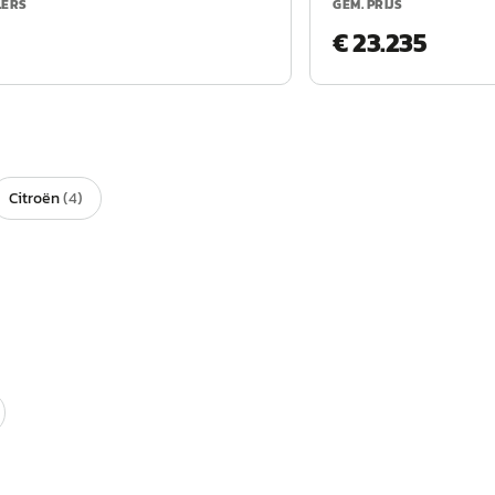
LERS
GEM. PRIJS
€ 23.235
Citroën
(
4
)