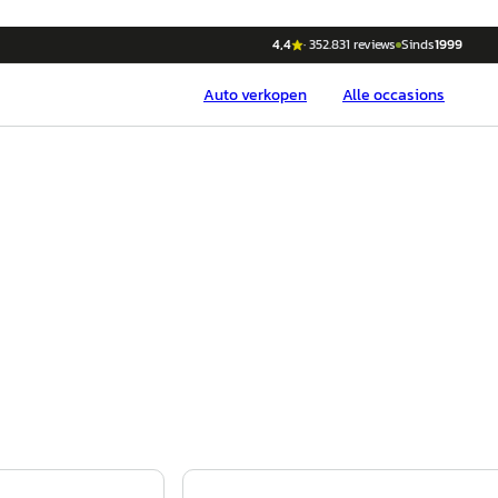
4,4
·
352.831
reviews
Sinds
1999
Auto
verkopen
Alle occasions