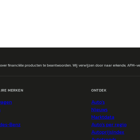
 over financiële producten te beantwoorden. Wij verwijzen door naar erkende, AFM-v
IRE MERKEN
ONTDEK
wagen
Auto's
a
Nieuws
Marktdata
des-Benz
Auto's per regio
Autoprijsindex
Autotrends