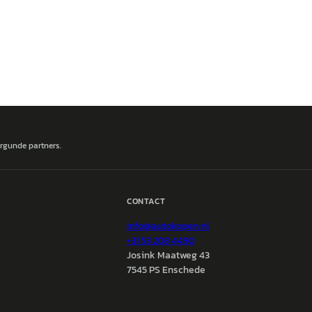
ergunde partners.
CONTACT
info@
autokopen.nl
+31 53 208 4490
Josink Maatweg 43
7545 PS Enschede