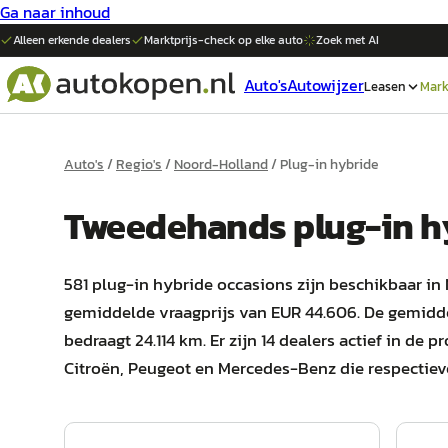
Ga naar inhoud
Alleen erkende dealers
Marktprijs-check op elke
auto
Zoek met AI
Auto's
Autowijzer
Leasen
Mark
Auto's
/
Regio's
/
Noord-Holland
/
Plug-in hybride
Tweedehands
plug-in 
581 plug-in hybride occasions zijn beschikbaar in
gemiddelde vraagprijs van EUR 44.606. De gemidd
bedraagt 24.114 km. Er zijn 14 dealers actief in de 
Citroën, Peugeot en Mercedes-Benz die respectievel