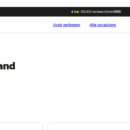
4,4
·
352.831
reviews
Sinds
1999
Auto
verkopen
Alle occasions
and