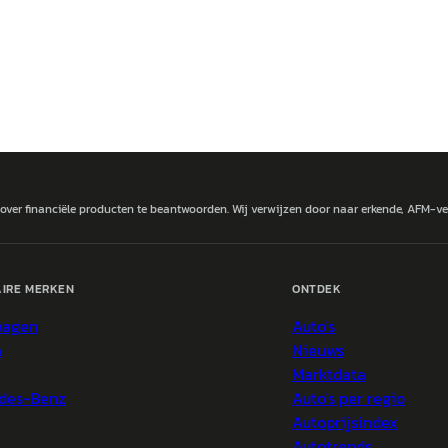
 over financiële producten te beantwoorden. Wij verwijzen door naar erkende, AFM-v
IRE MERKEN
ONTDEK
wagen
Auto's
a
Nieuws
Marktdata
des-Benz
Auto's per regio
Autoprijsindex
Autotrends