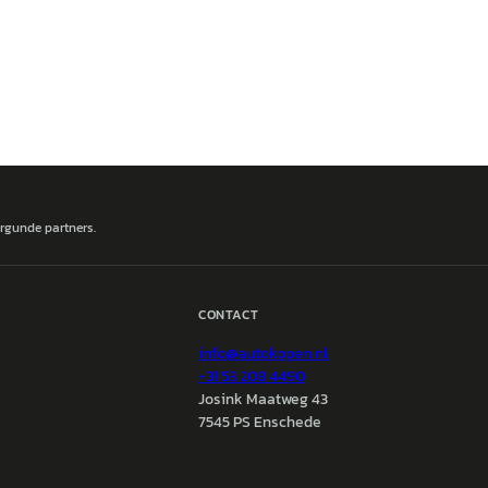
ergunde partners.
CONTACT
info@
autokopen.nl
+31 53 208 4490
Josink Maatweg 43
7545 PS Enschede