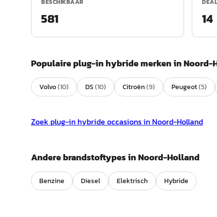
BESCHIKBAAR
DEA
581
14
Populaire
plug-in hybride
merken in
Noord-H
Volvo
(
10
)
DS
(
10
)
Citroën
(
9
)
Peugeot
(
5
)
Zoek
plug-in hybride
occasions in
Noord-Holland
Andere brandstoftypes in
Noord-Holland
Benzine
Diesel
Elektrisch
Hybride