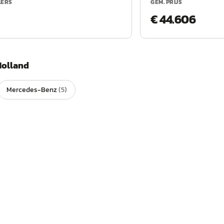
LERS
GEM. PRIJS
€ 44.606
olland
Mercedes-Benz
(
5
)