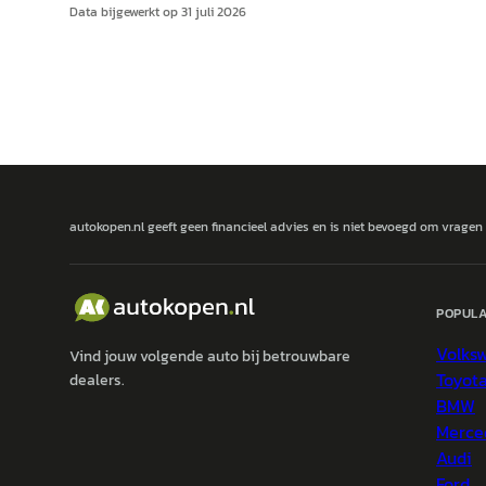
Data bijgewerkt op
31 juli 2026
autokopen.nl geeft geen financieel advies en is niet bevoegd om vragen
POPULA
Volks
Vind jouw volgende auto bij betrouwbare
Toyot
dealers.
BMW
Merce
Audi
Ford