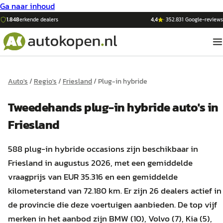
Ga naar inhoud
1.848
erkende dealers
4,4
·
352.831
Google-reviews
Auto's
/
Regio's
/
Friesland
/
Plug-in hybride
Tweedehands
plug-in hybride
auto's
in
Friesland
588 plug-in hybride occasions zijn beschikbaar in
Friesland in augustus 2026, met een gemiddelde
vraagprijs van EUR 35.316 en een gemiddelde
kilometerstand van 72.180 km. Er zijn 26 dealers actief in
de provincie die deze voertuigen aanbieden. De top vijf
merken in het aanbod zijn BMW (10), Volvo (7), Kia (5),