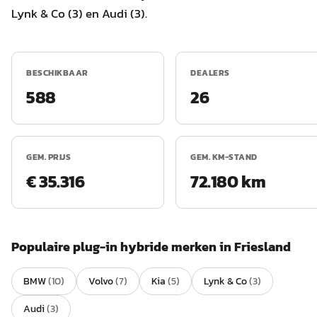
Lynk & Co (3) en Audi (3).
BESCHIKBAAR
DEALERS
588
26
GEM. PRIJS
GEM. KM-STAND
€ 35.316
72.180 km
Populaire
plug-in hybride
merken in
Friesland
BMW
(
10
)
Volvo
(
7
)
Kia
(
5
)
Lynk & Co
(
3
)
Audi
(
3
)