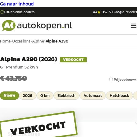
Ga naar inhoud
1.941
erkende dealers
4,4
·
352.721
Google-reviews
Home
›
Occasions
›
Alpine
›
Alpine A290
Alpine A290
(
2026
)
VERKOCHT
GT Premium 52 kWh
€ 43.750
ⓘ Prijsopbouw
Nieuw
2026
0 km
Elektrisch
Automaat
Hatchback
VERKOCHT
Specificaties