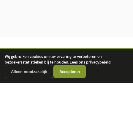
Wij gebruiken cookies om uw ervaring te verbeteren en
bezoekersstatistieken bij te houden. Lees ons
privacybeleid
.
Alleen noodzakelijk
Accepteren
autokopen.nl geeft geen financieel advies en is niet bevoegd om vragen over
financiële producten te beantwoorden. Wij verwijzen door naar erkende, AFM-
vergunde partners.
POPULAIRE MERKEN
Volkswagen
Vind jouw volgende auto bij
Toyota
betrouwbare dealers.