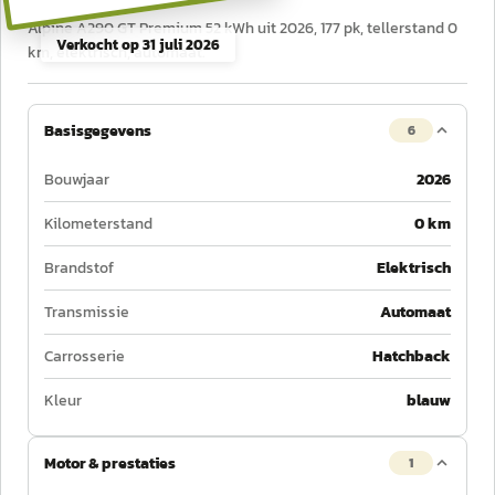
Alpine A290 GT Premium 52 kWh uit 2026, 177 pk, tellerstand 0
Verkocht op
31 juli 2026
km, elektrisch, automaat.
Basisgegevens
6
Bouwjaar
2026
Kilometerstand
0 km
Brandstof
Elektrisch
Transmissie
Automaat
Carrosserie
Hatchback
Kleur
blauw
Motor & prestaties
1