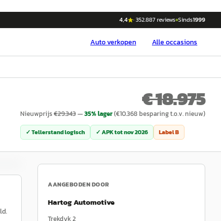
4,4
·
352.887
reviews
Sinds
1999
Auto
verkopen
Alle occasions
€ 18.975
Nieuwprijs
€
29.343
—
35
% lager
(€
10.368
besparing t.o.v. nieuw)
✓ Tellerstand logisch
✓ APK tot
nov 2026
Label
B
AANGEBODEN DOOR
Hartog Automotive
ld.
Trekdyk 2