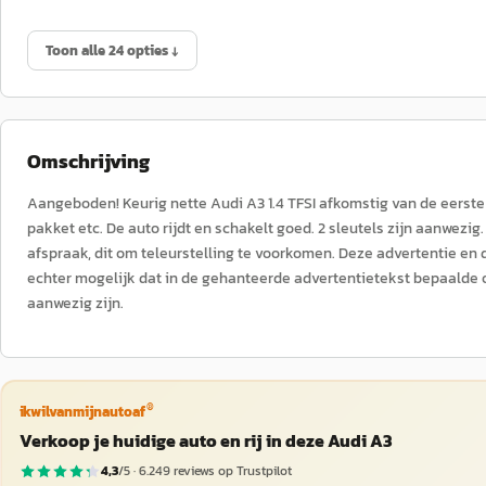
Toon alle 24 opties ↓
Omschrijving
Aangeboden! Keurig nette Audi A3 1.4 TFSI afkomstig van de eerste 
pakket etc. De auto rijdt en schakelt goed. 2 sleutels zijn aanwezig
afspraak, dit om teleurstelling te voorkomen. Deze advertentie en 
echter mogelijk dat in de gehanteerde advertentietekst bepaalde o
aanwezig zijn.
®
ikwilvanmijnautoaf
Verkoop je huidige auto en rij in deze Audi A3
4,3
/5 ·
6.249
reviews op Trustpilot