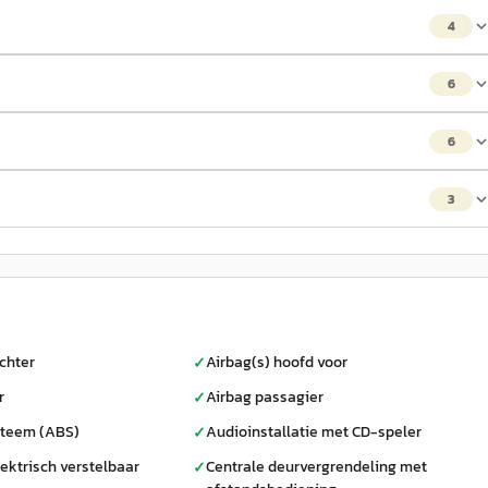
4
6
6
3
chter
Airbag(s) hoofd voor
✓
r
Airbag passagier
✓
steem (ABS)
Audioinstallatie met CD-speler
✓
ektrisch verstelbaar
Centrale deurvergrendeling met
✓