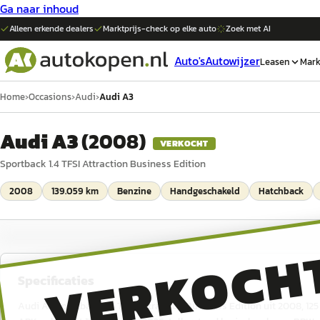
Ga naar inhoud
Alleen erkende dealers
Marktprijs-check op elke
auto
Zoek met AI
Auto's
Autowijzer
Leasen
Mark
Home
›
Occasions
›
Audi
›
Audi A3
Audi A3
(
2008
)
VERKOCHT
Sportback 1.4 TFSI Attraction Business Edition
2008
139.059 km
Benzine
Handgeschakeld
Hatchback
VERKOCH
Specificaties
Audi A3 Sportback 1.4 TFSI Attraction Business Edition uit 2008, 12