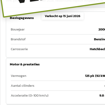
APK geldig tot 12 november 2026, tellerstand logisch volgens RDW.
Verkocht op
15 juni 2026
Basisgegevens
Bouwjaar
200
Brandstof
Benzin
Carrosserie
Hatchbac
Motor & prestaties
Vermogen
125 pk (92 kW
Aantal cilinders
Acceleratie (0-100 km/u)
9.8 