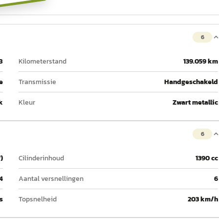
6
8
Kilometerstand
139.059 km
e
Transmissie
Handgeschakeld
k
Kleur
Zwart metallic
6
)
Cilinderinhoud
1390 cc
4
Aantal versnellingen
6
s
Topsnelheid
203 km/h