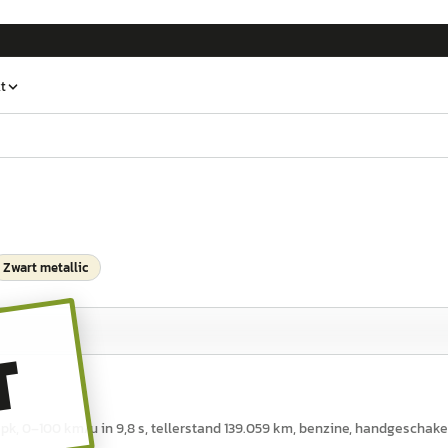
t
Zwart metallic
T
5 pk, 0–100 km/u in 9,8 s, tellerstand 139.059 km, benzine, handgeschake