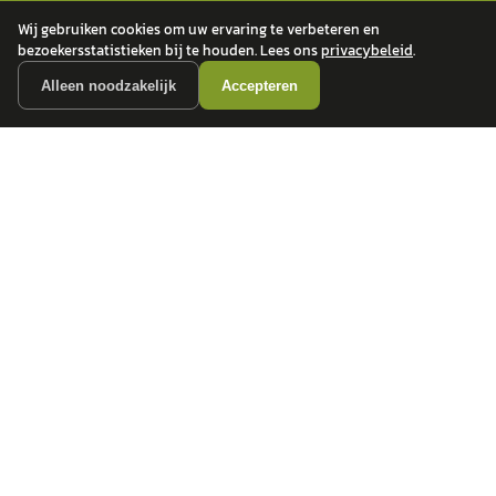
Wij gebruiken cookies om uw ervaring te verbeteren en
bezoekersstatistieken bij te houden. Lees ons
privacybeleid
.
Alleen noodzakelijk
Accepteren
autokopen.nl geeft geen financieel advies en is niet bevoegd om vragen over
financiële producten te beantwoorden. Wij verwijzen door naar erkende, AFM-
vergunde partners.
POPULAIRE MERKEN
Volkswagen
Vind jouw volgende auto bij
Toyota
betrouwbare dealers.
BMW
Mercedes-Benz
Audi
Ford