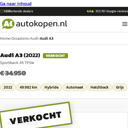
Ga naar inhoud
1.638
erkende dealers
4,4
·
353.761
Google-reviews
Home
›
Occasions
›
Audi
›
Audi A3
Audi A3
(
2022
)
VERKOCHT
Sportback 45 TFSIe
€ 34.950
2022
49.982 km
Hybride
Automaat
Hatchback
Grijs
VERKOCHT
Specificaties