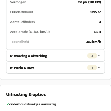
Vermogen
151 pk (110 kW)
Cilinderinhoud
1395 cc
Aantal cilinders
4
Acceleratie (0-100 km/u)
6.8 s
Topsnelheid
232 km/h
Uitvoering & afwerking
4
Historie & RDW
1
Uitrusting & opties
onderhoudsboekjes aanwezig
✓