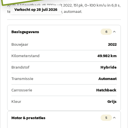
Audi A3 Sportback 45 TFSIe uit 2022, 151 pk, 0–100 km/u in 6,8 s,
Verkocht op
28 juli 2026
tellerstand 49.982 km, hybride, automaat.
Basisgegevens
6
Bouwjaar
2022
Kilometerstand
49.982 km
Brandstof
Hybride
Transmissie
Automaat
Carrosserie
Hatchback
Kleur
Grijs
Motor & prestaties
5