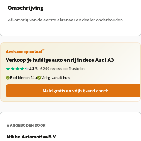
Omschrijving
Afkomstig van de eerste eigenaar en dealer onderhouden.
®
ikwilvanmijnautoaf
Verkoop je huidige auto en rij in deze Audi A3
4,3
/5 ·
6.249
reviews op Trustpilot
Bod binnen 24u
Veilig vanuit huis
Meld gratis en vrijblijvend aan
AANGEBODEN DOOR
Mikho Automotive B.V.