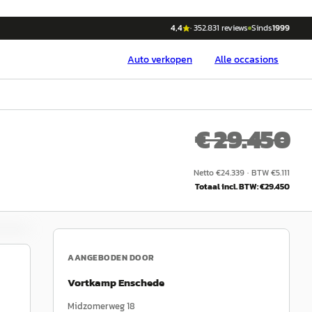
4,4
·
352.831
reviews
Sinds
1999
Auto
verkopen
Alle occasions
€ 29.450
Netto €
24.339
·
BTW €
5.111
Totaal incl. BTW: €
29.450
AANGEBODEN DOOR
Vortkamp Enschede
Midzomerweg 18