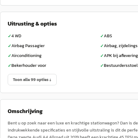
Uitrusting & opties
4 WD
ABS
✓
✓
Airbag Passagier
Airbag, zijdelings
✓
✓
Airconditioning
APK bij aflevering
✓
✓
Bekerhouder voor
Bestuurdersstoel
✓
✓
Toon alle 99 opties ↓
Omschrijving
Bent u op zoek naar een luxe en krachtige stationwagon? Dan is de
indrukwekkende specificaties en stijlvolle uitstraling is dit de per
Deze zwarte Audi A4 Allroad uit 2019 heeft een krachtige 45 TFSI m