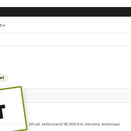
t
art
T
I uit 2019, 245 pk, tellerstand 116.000 km, benzine, automaat.