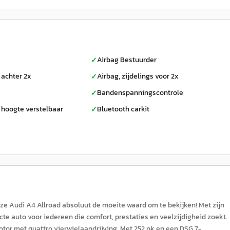
Airbag Bestuurder
✓
 achter 2x
Airbag, zijdelings voor 2x
✓
Bandenspanningscontrole
✓
 hoogte verstelbaar
Bluetooth carkit
✓
ze Audi A4 Allroad absoluut de moeite waard om te bekijken! Met zijn
fecte auto voor iedereen die comfort, prestaties en veelzijdigheid zoekt.
otor met quattro vierwielaandrijving. Met 252 pk en een DSG 7-