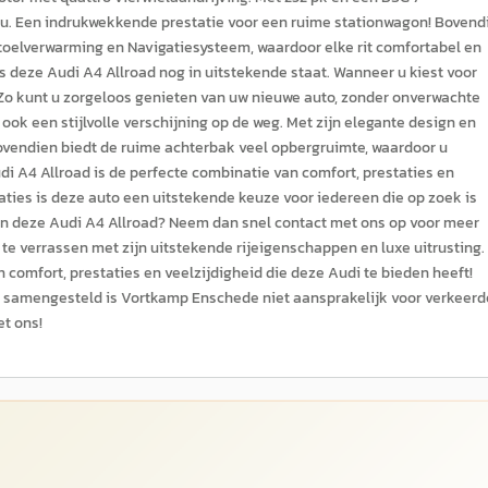
m/u. Een indrukwekkende prestatie voor een ruime stationwagon! Bovend
Stoelverwarming en Navigatiesysteem, waardoor elke rit comfortabel en
is deze Audi A4 Allroad nog in uitstekende staat. Wanneer u kiest voor
 Zo kunt u zorgeloos genieten van uw nieuwe auto, zonder onverwachte
 ook een stijlvolle verschijning op de weg. Met zijn elegante design en
Bovendien biedt de ruime achterbak veel opbergruimte, waardoor u
i A4 Allroad is de perfecte combinatie van comfort, prestaties en
caties is deze auto een uitstekende keuze voor iedereen die op zoek is
in deze Audi A4 Allroad? Neem dan snel contact met ons op voor meer
 te verrassen met zijn uitstekende rijeigenschappen en luxe uitrusting.
comfort, prestaties en veelzijdigheid die deze Audi te bieden heeft!
n samengesteld is Vortkamp Enschede niet aansprakelijk voor verkeerd
et ons!