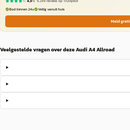
4,3
/5 ·
6.249
reviews op Trustpilot
Bod binnen 24u
Veilig vanuit huis
Meld grati
Veelgestelde vragen over deze Audi A4 Allroad