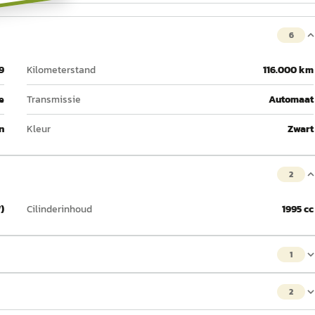
6
9
Kilometerstand
116.000 km
e
Transmissie
Automaat
n
Kleur
Zwart
2
)
Cilinderinhoud
1995 cc
1
2