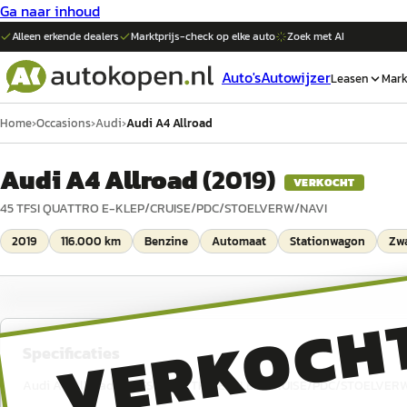
Ga naar inhoud
Alleen erkende dealers
Marktprijs-check op elke
auto
Zoek met AI
Auto's
Autowijzer
Leasen
Mark
Home
›
Occasions
›
Audi
›
Audi A4 Allroad
Audi A4 Allroad
(
2019
)
VERKOCHT
45 TFSI QUATTRO E-KLEP/CRUISE/PDC/STOELVERW/NAVI
2019
116.000 km
Benzine
Automaat
Stationwagon
Zw
VERKOCH
Specificaties
Audi A4 Allroad 45 TFSI QUATTRO E-KLEP/CRUISE/PDC/STOELVERW/NAV