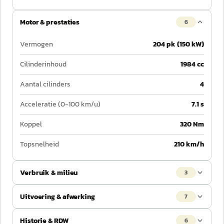
Motor & prestaties
6
Vermogen
204 pk (150 kW)
Cilinderinhoud
1984 cc
Aantal cilinders
4
Acceleratie (0-100 km/u)
7.1 s
Koppel
320 Nm
Topsnelheid
210 km/h
Verbruik & milieu
3
Uitvoering & afwerking
7
Historie & RDW
6