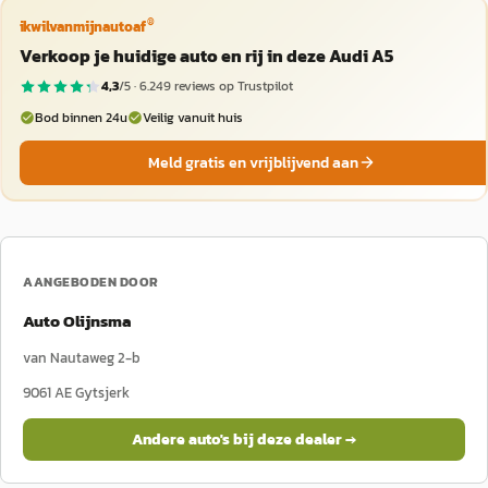
®
ikwilvanmijnautoaf
Verkoop je huidige auto en rij in deze Audi A5
4,3
/5 ·
6.249
reviews op Trustpilot
Bod binnen 24u
Veilig vanuit huis
Meld gratis en vrijblijvend aan
AANGEBODEN DOOR
Auto Olijnsma
van Nautaweg 2-b
9061 AE
Gytsjerk
Andere auto's bij deze dealer →