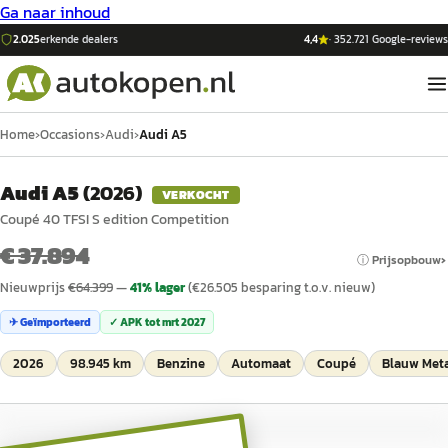
Ga naar inhoud
2.025
erkende dealers
4,4
·
352.721
Google-reviews
Home
›
Occasions
›
Audi
›
Audi A5
Audi A5
(
2026
)
VERKOCHT
Coupé 40 TFSI S edition Competition
€ 37.894
ⓘ Prijsopbouw
Nieuwprijs
€
64.399
—
41
% lager
(€
26.505
besparing t.o.v. nieuw)
✈ Geïmporteerd
✓ APK tot
mrt 2027
2026
98.945 km
Benzine
Automaat
Coupé
Blauw Meta