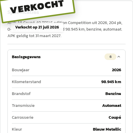
VERKOCHT
Specificaties
Audi A5 Coupé 40 TFSI S edition Competition uit 2026, 204 pk,
Verkocht op
21 juli 2026
0–100 km/u in 7,1 s, tellerstand 98.945 km, benzine, automaat.
APK geldig tot 31 maart 2027.
Basisgegevens
6
Bouwjaar
2026
Kilometerstand
98.945 km
Brandstof
Benzine
Transmissie
Automaat
Carrosserie
Coupé
Kleur
Blauw Metallic