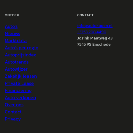
ONTDEK
CONTACT
Auto's
info@
autokopen.nl
+31 53 208 4490
Nieuws
Josink Maatweg 43
Marktdata
7545 PS Enschede
Auto's per regio
Autoprijsindex
Autotrends
Autowijzer
Zakelijk leasen
Private Lease
Financiering
Auto verkopen
Over ons
Contact
Privacy