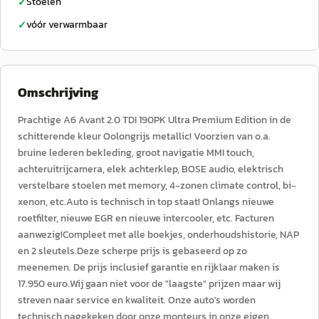
Stoelen
✓
vóór verwarmbaar
✓
Omschrijving
Prachtige A6 Avant 2.0 TDI 190PK Ultra Premium Edition in de
schitterende kleur Oolongrijs metallic! Voorzien van o.a.
bruine lederen bekleding, groot navigatie MMI touch,
achteruitrijcamera, elek achterklep, BOSE audio, elektrisch
verstelbare stoelen met memory, 4-zonen climate control, bi-
xenon, etc.Auto is technisch in top staat! Onlangs nieuwe
roetfilter, nieuwe EGR en nieuwe intercooler, etc. Facturen
aanwezig!Compleet met alle boekjes, onderhoudshistorie, NAP
en 2 sleutels.Deze scherpe prijs is gebaseerd op zo
meenemen. De prijs inclusief garantie en rijklaar maken is
17.950 euro.Wij gaan niet voor de "laagste" prijzen maar wij
streven naar service en kwaliteit. Onze auto's worden
technisch nagekeken door onze monteurs in onze eigen