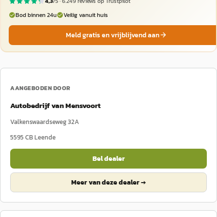
4,3
/5 ·
6.249
reviews op Trustpilot
Bod binnen 24u
Veilig vanuit huis
Meld gratis en vrijblijvend aan
AANGEBODEN DOOR
Autobedrijf van Mensvoort
Valkenswaardseweg 32A
5595 CB
Leende
Bel dealer
Meer van deze dealer →