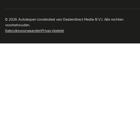
© 2026
Autokopen
(onderdeel van Dealerdirect Media B.V.). Alle rechten
voorbehouden.
Gebruiksvoorwaarden
Privacybeleid