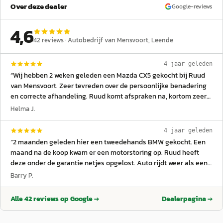
Over deze dealer
Google-reviews
4,6
42
reviews ·
Autobedrijf van Mensvoort
, Leende
4 jaar geleden
“
Wij hebben 2 weken geleden een Mazda CX5 gekocht bij Ruud
van Mensvoort. Zeer tevreden over de persoonlijke benadering
en correcte afhandeling. Ruud komt afspraken na, kortom zeer
betrouwbare garage.
”
Helma J.
4 jaar geleden
“
2 maanden geleden hier een tweedehands BMW gekocht. Een
maand na de koop kwam er een motorstoring op. Ruud heeft
deze onder de garantie netjes opgelost. Auto rijdt weer als een
zonnetje. Kortom: een betrouwbare verkoper met prima
Barry P.
service!
”
Alle
42
reviews op Google →
Dealerpagina →