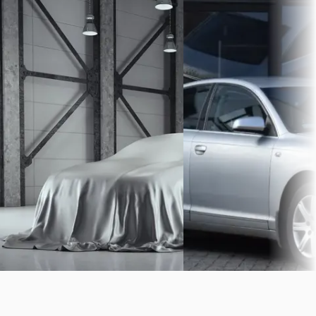
Prijs op aanvraag
v.a. € 79/mnd
Scherp geprijsd
Scherp geprijsd
2018 · 80.000 km · Benzine ·
2006 · 249.061 km · Benzin
Handgeschakeld
Handgeschakeld
Exclusive Swiss Cars
· Elshout
The Car Room
· Almere
5,0
(
33
)
Bekijk aanbieding →
Bekijk aanbieding →
Vergelijk
Vergelijk