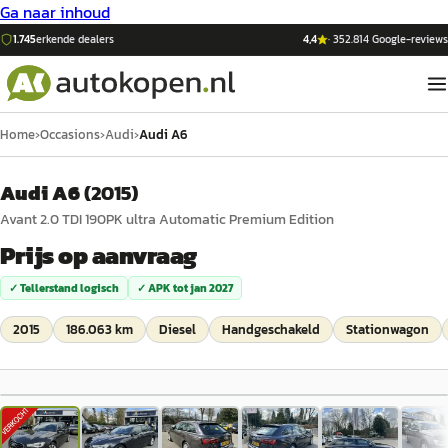
Ga naar inhoud
1.745
erkende dealers
4,4
·
352.814
Google-reviews
Home
›
Occasions
›
Audi
›
Audi A6
Audi A6
(
2015
)
Avant 2.0 TDI 190PK ultra Automatic Premium Edition
Prijs op aanvraag
✓ Tellerstand logisch
✓ APK tot
jan 2027
2015
186.063 km
Diesel
Handgeschakeld
Stationwagon
1
/
41