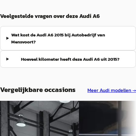
Veelgestelde vragen over deze Audi A6
Wat kost de Audi A6 2015 bij Autobedrijf van
Mensvoort?
Hoeveel kilometer heeft deze Audi A6 uit 2015?
Vergelijkbare occasions
Meer
Audi
modellen →
Audi A6
·
2018
Audi A6
·
2006
Avant 2.0 TFSI quattro Advance
Limousine 2.4 Pro Line Bu
Sport
€ 3.750