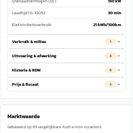
Snellaadvermogen (DC)
150 kW
Laadtijd (0-100%)
30 min
Elektriciteitsverbruik
21 kWh/100km
Verbruik & milieu
1
Uitvoering & afwerking
4
Historie & RDW
6
Prijs & fiscaal
3
Marktwaarde
Gebaseerd op
69
vergelijkbare
Audi
e-tron
occasions