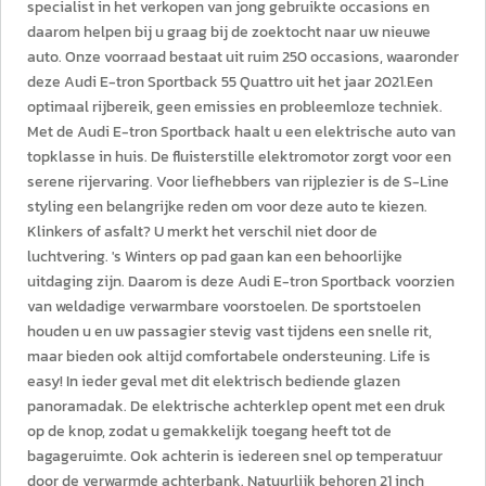
specialist in het verkopen van jong gebruikte occasions en
daarom helpen bij u graag bij de zoektocht naar uw nieuwe
auto. Onze voorraad bestaat uit ruim 250 occasions, waaronder
deze Audi E-tron Sportback 55 Quattro uit het jaar 2021.Een
optimaal rijbereik, geen emissies en probleemloze techniek.
Met de Audi E-tron Sportback haalt u een elektrische auto van
topklasse in huis. De fluisterstille elektromotor zorgt voor een
serene rijervaring. Voor liefhebbers van rijplezier is de S-Line
styling een belangrijke reden om voor deze auto te kiezen.
Klinkers of asfalt? U merkt het verschil niet door de
luchtvering. 's Winters op pad gaan kan een behoorlijke
uitdaging zijn. Daarom is deze Audi E-tron Sportback voorzien
van weldadige verwarmbare voorstoelen. De sportstoelen
houden u en uw passagier stevig vast tijdens een snelle rit,
maar bieden ook altijd comfortabele ondersteuning. Life is
easy! In ieder geval met dit elektrisch bediende glazen
panoramadak. De elektrische achterklep opent met een druk
op de knop, zodat u gemakkelijk toegang heeft tot de
bagageruimte. Ook achterin is iedereen snel op temperatuur
door de verwarmde achterbank. Natuurlijk behoren 21 inch