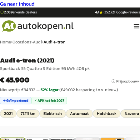
Ga naar inhoud
2.039
erkende dealers
4,4
·
352.721
Google-reviews
Home
›
Occasions
›
Audi
›
Audi e-tron
Audi e-tron
(
2021
)
Sportback 55 Quattro S Edition 95 kWh 408 pk
€ 45.900
ⓘ Prijsopbouw
Nieuwprijs
€
94.932
—
52
% lager
(€
49.032
besparing t.o.v. nieuw)
✈ Geïmporteerd
✓ APK tot
feb 2027
2021
77.111 km
Elektrisch
Automaat
Hatchback
Navarra
1
/
71