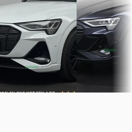
Boven markt
Boven markt
2023 · 75041 km · Elektrisch ·
Automaat
2022 · 66.596 km · Elektrisc
Automaat
Occasions Zeist
· Apeldoorn
4,0
(
106
)
Auto Smeeing
· Soest
~
89
% SoH
Bekijk
(indicatie)
1291 dagen geleden geplaatst
aanbieding →
~
91
% SoH
Bekijk
(indicatie)
Vergelijk
aanbieding →
Vergelijk