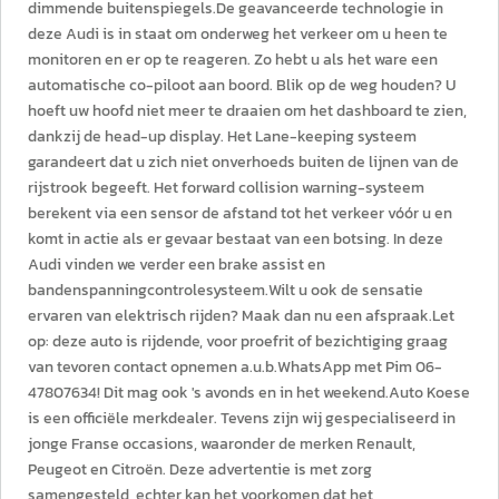
dimmende buitenspiegels.De geavanceerde technologie in
deze Audi is in staat om onderweg het verkeer om u heen te
monitoren en er op te reageren. Zo hebt u als het ware een
automatische co-piloot aan boord. Blik op de weg houden? U
hoeft uw hoofd niet meer te draaien om het dashboard te zien,
dankzij de head-up display. Het Lane-keeping systeem
garandeert dat u zich niet onverhoeds buiten de lijnen van de
rijstrook begeeft. Het forward collision warning-systeem
berekent via een sensor de afstand tot het verkeer vóór u en
komt in actie als er gevaar bestaat van een botsing. In deze
Audi vinden we verder een brake assist en
bandenspanningcontrolesysteem.Wilt u ook de sensatie
ervaren van elektrisch rijden? Maak dan nu een afspraak.Let
op: deze auto is rijdende, voor proefrit of bezichtiging graag
van tevoren contact opnemen a.u.b.WhatsApp met Pim 06-
47807634! Dit mag ook 's avonds en in het weekend.Auto Koese
is een officiële merkdealer. Tevens zijn wij gespecialiseerd in
jonge Franse occasions, waaronder de merken Renault,
Peugeot en Citroën. Deze advertentie is met zorg
samengesteld, echter kan het voorkomen dat het