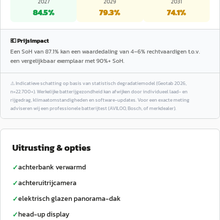
2027
2029
2031
84.5
%
79.3
%
74.1
%
💶 Prijsimpact
Een SoH van 87.1% kan een waardedaling van 4–6% rechtvaardigen t.o.v.
een vergelijkbaar exemplaar met 90%+ SoH.
⚠️
Indicatieve schatting op basis van statistisch degradatiemodel (Geotab 2026,
n=22.700+). Werkelijke batterijgezondheid kan afwijken door individueel laad- en
rijgedrag, klimaatomstandigheden en software-updates. Voor een exacte meting
adviseren wij een professionele batterijtest (AVILOO, Bosch, of merkdealer).
Uitrusting & opties
achterbank verwarmd
✓
achteruitrijcamera
✓
elektrisch glazen panorama-dak
✓
head-up display
✓