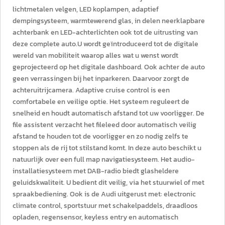
lichtmetalen velgen, LED koplampen, adaptief
dempingsysteem, warmtewerend glas, in delen neerklapbare
achterbank en LED-achterlichten ook tot de uitrusting van
deze complete auto.U wordt geïntroduceerd tot de digitale
wereld van mobiliteit waarop alles wat u wenst wordt
geprojecteerd op het digitale dashboard. Ook achter de auto
geen verrassingen bij het inparkeren. Daarvoor zorgt de
achteruitrijcamera. Adaptive cruise control is een
comfortabele en veilige optie. Het systeem reguleert de
snelheid en houdt automatisch afstand tot uw voorligger. De
file assistent verzacht het fileleed door automatisch veilig
afstand te houden tot de voorligger en zo nodig zelfs te
stoppen als de rij tot stilstand komt. In deze auto beschikt u
natuurlijk over een full map navigatiesysteem. Het audio-
installatiesysteem met DAB-radio biedt glasheldere
geluidskwaliteit. U bedient dit veilig, via het stuurwiel of met
spraakbediening. Ook is de Audi uitgerust met: electronic
climate control, sportstuur met schakelpaddels, draadloos
opladen, regensensor, keyless entry en automatisch