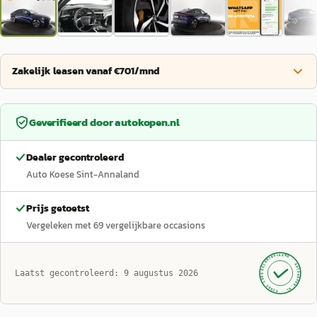
Zakelijk leasen vanaf €701/mnd
Geverifieerd door
autokopen.nl
Dealer gecontroleerd
Auto Koese Sint-Annaland
Prijs getoetst
Vergeleken met
69
vergelijkbare occasions
GECONTROLEERD ·
AUTOKOPEN.NL
Laatst gecontroleerd:
9 augustus 2026
· SINDS 1999 ·