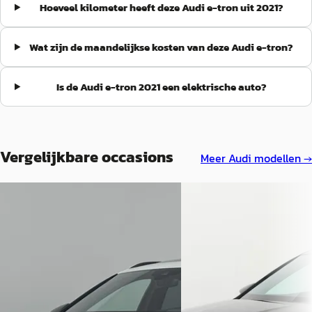
Hoeveel kilometer heeft deze Audi e-tron uit 2021?
Wat zijn de maandelijkse kosten van deze Audi e-tron?
Is de Audi e-tron 2021 een elektrische auto?
Vergelijkbare occasions
Meer
Audi
modellen →
EV
A
EV
A
Audi e-tron
·
2023
Audi e-tron
·
2022
55 quattro S edition 95 kWh
55 quattro S-Line Black St
kWh
€ 42.900
€ 39.895
v.a. € 909/mnd
v.a. € 846/mnd