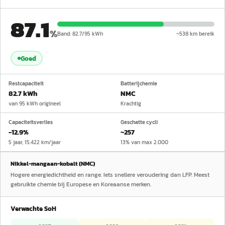
87.1
%
Band:
82.7
/
95
kWh
~
538
km bereik
Goed
Restcapaciteit
Batterijchemie
82.7 kWh
NMC
van 95 kWh origineel
Krachtig
Capaciteitsverlies
Geschatte cycli
−12.9%
~257
5 jaar, 15.422 km/jaar
13% van max 2.000
Nikkel-mangaan-kobalt (NMC)
Hogere energiedichtheid en range. Iets snellere veroudering dan LFP. Meest
gebruikte chemie bij Europese en Koreaanse merken.
Verwachte SoH