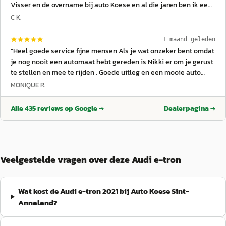
Visser en de overname bij auto Koese en al die jaren ben ik een
zeer tevreden klant. Eerst deed ik mijn aan kopen via Jan Visser,
C K.
later bij Bert van Biert. Met dank voor de goede service en
behandeling hoop ik dit nog een aantal jaren te kunnen
1 maand geleden
voortzetten. Met vriendelijke groeten. Piet en Corrie Grinwis.
”
“
Heel goede service fijne mensen Als je wat onzeker bent omdat
je nog nooit een automaat hebt gereden is Nikki er om je gerust
te stellen en mee te rijden . Goede uitleg en een mooie auto
gekocht.
”
MONIQUE R.
Alle
435
reviews op Google →
Dealerpagina →
Veelgestelde vragen over deze Audi e-tron
Wat kost de Audi e-tron 2021 bij Auto Koese Sint-
Annaland?