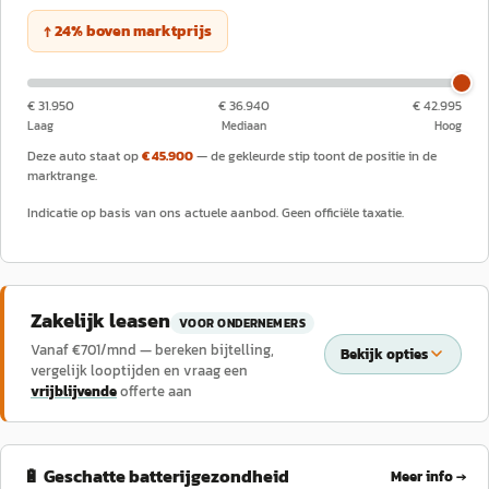
↑
24
%
boven
marktprijs
€ 31.950
€ 36.940
€ 42.995
Laag
Mediaan
Hoog
Deze auto staat op
€ 45.900
— de gekleurde stip toont de positie in de
marktrange.
Indicatie op basis van ons actuele aanbod. Geen officiële taxatie.
Zakelijk leasen
VOOR ONDERNEMERS
Vanaf €
701
/mnd — bereken bijtelling,
Bekijk opties
vergelijk looptijden en vraag een
vrijblijvende
offerte aan
🔋 Geschatte batterijgezondheid
Meer info →