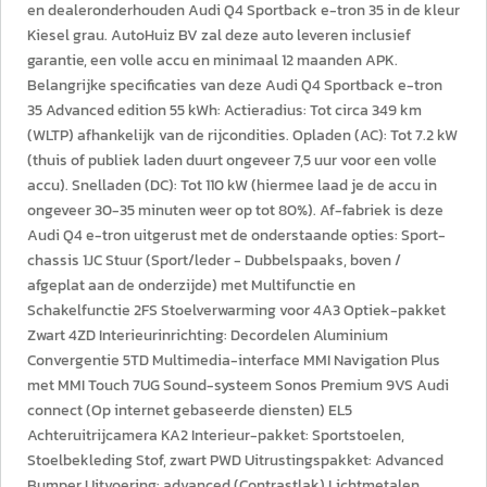
en dealeronderhouden Audi Q4 Sportback e-tron 35 in de kleur
Kiesel grau. AutoHuiz BV zal deze auto leveren inclusief
garantie, een volle accu en minimaal 12 maanden APK.
Belangrijke specificaties van deze Audi Q4 Sportback e-tron
35 Advanced edition 55 kWh: Actieradius: Tot circa 349 km
(WLTP) afhankelijk van de rijcondities. Opladen (AC): Tot 7.2 kW
(thuis of publiek laden duurt ongeveer 7,5 uur voor een volle
accu). Snelladen (DC): Tot 110 kW (hiermee laad je de accu in
ongeveer 30-35 minuten weer op tot 80%). Af-fabriek is deze
Audi Q4 e-tron uitgerust met de onderstaande opties: Sport-
chassis 1JC Stuur (Sport/leder - Dubbelspaaks, boven /
afgeplat aan de onderzijde) met Multifunctie en
Schakelfunctie 2FS Stoelverwarming voor 4A3 Optiek-pakket
Zwart 4ZD Interieurinrichting: Decordelen Aluminium
Convergentie 5TD Multimedia-interface MMI Navigation Plus
met MMI Touch 7UG Sound-systeem Sonos Premium 9VS Audi
connect (Op internet gebaseerde diensten) EL5
Achteruitrijcamera KA2 Interieur-pakket: Sportstoelen,
Stoelbekleding Stof, zwart PWD Uitrustingspakket: Advanced
Bumper Uitvoering: advanced (Contrastlak) Lichtmetalen