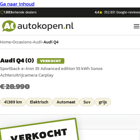
Ga naar inhoud
1.883
erkende dealers
4,4
·
352.831
Google-reviews
Home
›
Occasions
›
Audi
›
Audi Q4
Audi Q4
(
0
)
VERKOCHT
Sportback e-tron 35 Advanced edition 55 kWh Sonos
Achteruitrijcamera Carplay
€ 28.990
41.389 km
Elektrisch
Automaat
Suv
grijs
VERKOCHT