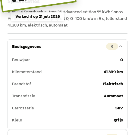
Specificaties
Audi Q4 Sportback e-tron 35 Advanced edition 55 kWh Sonos
Verkocht op
21 juli 2026
Achteruitrijcamera Carplay uit 0, 0–100 km/u in 9 s, tellerstand
41.389 km, elektrisch, automaat.
Basisgegevens
6
Bouwjaar
0
Kilometerstand
41.389 km
Brandstof
Elektrisch
Transmissie
Automaat
Carrosserie
Suv
Kleur
grijs