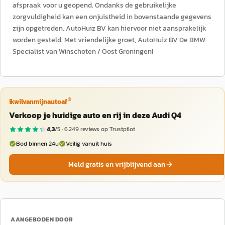
afspraak voor u geopend. Ondanks de gebruikelijke
zorgvuldigheid kan een onjuistheid in bovenstaande gegevens
zijn opgetreden. AutoHuiz BV kan hiervoor niet aansprakelijk
worden gesteld. Met vriendelijke groet, AutoHuiz BV De BMW
Specialist van Winschoten / Oost Groningen!
®
ikwilvanmijnautoaf
Verkoop je huidige auto en rij in deze Audi Q4
4,3
/5 ·
6.249
reviews op Trustpilot
Bod binnen 24u
Veilig vanuit huis
Meld gratis en vrijblijvend aan
AANGEBODEN DOOR