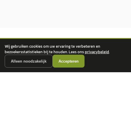
Wij gebruiken cookies om uw ervaring te verbeteren en
bezoekersstatistieken bij te houden. Lees ons
privacybeleid
.
Alleen noodzakelijk
Accepteren
autokopen.nl geeft geen financieel advies en is niet bevoegd om vragen over
financiële producten te beantwoorden. Wij verwijzen door naar erkende, AFM-
vergunde partners.
POPULAIRE MERKEN
Volkswagen
Vind jouw volgende auto bij
Toyota
betrouwbare dealers.
BMW