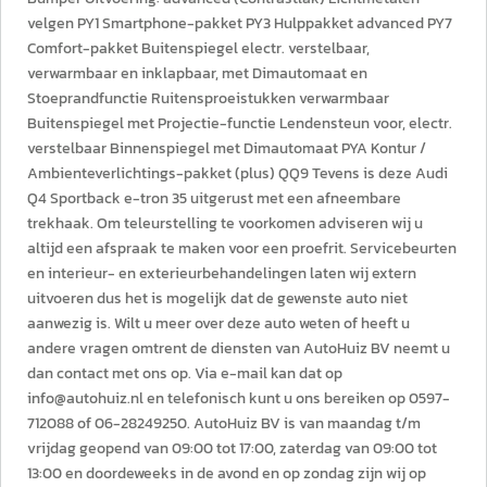
velgen PY1 Smartphone-pakket PY3 Hulppakket advanced PY7
Comfort-pakket Buitenspiegel electr. verstelbaar,
verwarmbaar en inklapbaar, met Dimautomaat en
Stoeprandfunctie Ruitensproeistukken verwarmbaar
Buitenspiegel met Projectie-functie Lendensteun voor, electr.
verstelbaar Binnenspiegel met Dimautomaat PYA Kontur /
Ambienteverlichtings-pakket (plus) QQ9 Tevens is deze Audi
Q4 Sportback e-tron 35 uitgerust met een afneembare
trekhaak. Om teleurstelling te voorkomen adviseren wij u
altijd een afspraak te maken voor een proefrit. Servicebeurten
en interieur- en exterieurbehandelingen laten wij extern
uitvoeren dus het is mogelijk dat de gewenste auto niet
aanwezig is. Wilt u meer over deze auto weten of heeft u
andere vragen omtrent de diensten van AutoHuiz BV neemt u
dan contact met ons op. Via e-mail kan dat op
info@autohuiz.nl en telefonisch kunt u ons bereiken op 0597-
712088 of 06-28249250. AutoHuiz BV is van maandag t/m
vrijdag geopend van 09:00 tot 17:00, zaterdag van 09:00 tot
13:00 en doordeweeks in de avond en op zondag zijn wij op