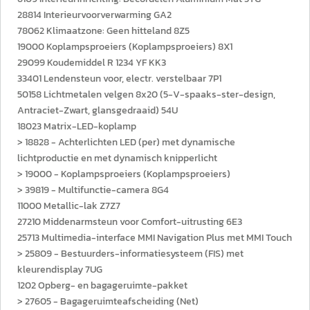
28814 Interieurvoorverwarming GA2
78062 Klimaatzone: Geen hitteland 8Z5
19000 Koplampsproeiers (Koplampsproeiers) 8X1
29099 Koudemiddel R 1234 YF KK3
33401 Lendensteun voor, electr. verstelbaar 7P1
50158 Lichtmetalen velgen 8x20 (5-V-spaaks-ster-design,
Antraciet-Zwart, glansgedraaid) 54U
18023 Matrix-LED-koplamp
> 18828 - Achterlichten LED (per) met dynamische
lichtproductie en met dynamisch knipperlicht
> 19000 - Koplampsproeiers (Koplampsproeiers)
> 39819 - Multifunctie-camera 8G4
11000 Metallic-lak Z7Z7
27210 Middenarmsteun voor Comfort-uitrusting 6E3
25713 Multimedia-interface MMI Navigation Plus met MMI Touch
> 25809 - Bestuurders-informatiesysteem (FIS) met
kleurendisplay 7UG
1202 Opberg- en bagageruimte-pakket
> 27605 - Bagageruimteafscheiding (Net)