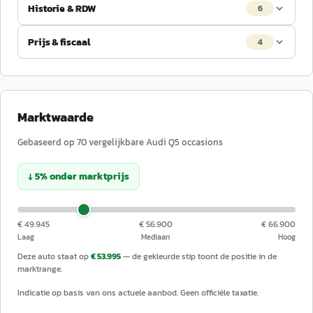
Historie & RDW
6
Prijs & fiscaal
4
Marktwaarde
Gebaseerd op
70
vergelijkbare
Audi
Q5
occasions
↓
5
%
onder
marktprijs
€ 49.945
€ 56.900
€ 66.900
Laag
Mediaan
Hoog
Deze auto staat op
€ 53.995
— de gekleurde stip toont de positie in de
marktrange.
Indicatie op basis van ons actuele aanbod. Geen officiële taxatie.