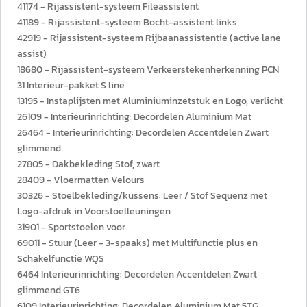
41174 - Rijassistent-systeem Fileassistent
41189 - Rijassistent-systeem Bocht-assistent links
42919 - Rijassistent-systeem Rijbaanassistentie (active lane
assist)
18680 - Rijassistent-systeem Verkeerstekenherkenning PCN
31 Interieur-pakket S line
13195 - Instaplijsten met Aluminiuminzetstuk en Logo, verlicht
26109 - Interieurinrichting: Decordelen Aluminium Mat
26464 - Interieurinrichting: Decordelen Accentdelen Zwart
glimmend
27805 - Dakbekleding Stof, zwart
28409 - Vloermatten Velours
30326 - Stoelbekleding/kussens: Leer / Stof Sequenz met
Logo-afdruk in Voorstoelleuningen
31901 - Sportstoelen voor
69011 - Stuur (Leer - 3-spaaks) met Multifunctie plus en
Schakelfunctie WQS
6464 Interieurinrichting: Decordelen Accentdelen Zwart
glimmend GT6
6109 Interieurinrichting: Decordelen Aluminium Mat 5TG