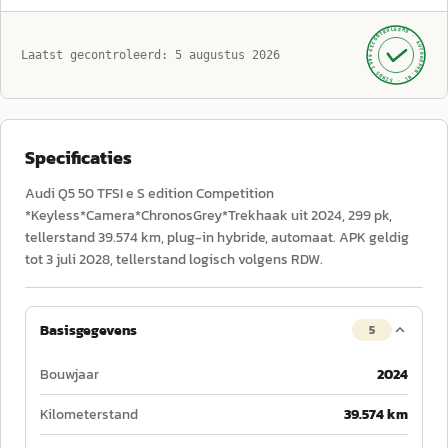
GECONTROLEERD ·
AUTOKOPEN.NL
Laatst gecontroleerd:
5 augustus 2026
· SINDS 1999 ·
Specificaties
Audi Q5 50 TFSI e S edition Competition
*Keyless*Camera*ChronosGrey*Trekhaak uit 2024, 299 pk,
tellerstand 39.574 km, plug-in hybride, automaat. APK geldig
tot 3 juli 2028, tellerstand logisch volgens RDW.
Basisgegevens
5
Bouwjaar
2024
Kilometerstand
39.574 km