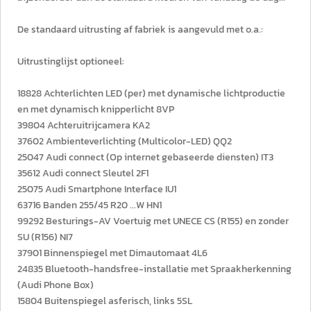
De standaard uitrusting af fabriek is aangevuld met o.a.:
Uitrustinglijst optioneel:
18828 Achterlichten LED (per) met dynamische lichtproductie
en met dynamisch knipperlicht 8VP
39804 Achteruitrijcamera KA2
37602 Ambienteverlichting (Multicolor-LED) QQ2
25047 Audi connect (Op internet gebaseerde diensten) IT3
35612 Audi connect Sleutel 2F1
25075 Audi Smartphone Interface IU1
63716 Banden 255/45 R20 ...W HN1
99292 Besturings-AV Voertuig met UNECE CS (R155) en zonder
SU (R156) NI7
37901 Binnenspiegel met Dimautomaat 4L6
24835 Bluetooth-handsfree-installatie met Spraakherkenning
(Audi Phone Box)
15804 Buitenspiegel asferisch, links 5SL