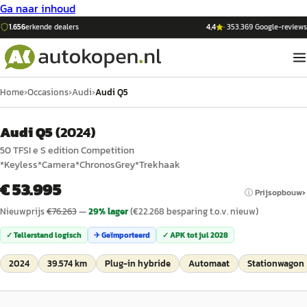
Ga naar inhoud
1.656
erkende dealers
4,4
·
353.369
Google-reviews
Home
›
Occasions
›
Audi
›
Audi Q5
Audi Q5
(
2024
)
50 TFSI e S edition Competition
*Keyless*Camera*ChronosGrey*Trekhaak
€ 53.995
ⓘ Prijsopbouw
Nieuwprijs
€
76.263
—
29
% lager
(€
22.268
besparing t.o.v. nieuw)
✓ Tellerstand logisch
✈ Geïmporteerd
✓ APK tot
jul 2028
2024
39.574 km
Plug-in hybride
Automaat
Stationwagon
1
/
62