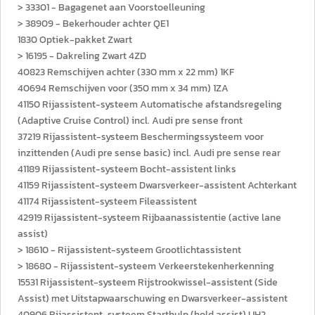
> 33301 - Bagagenet aan Voorstoelleuning
> 38909 - Bekerhouder achter QE1
1830 Optiek-pakket Zwart
> 16195 - Dakreling Zwart 4ZD
40823 Remschijven achter (330 mm x 22 mm) 1KF
40694 Remschijven voor (350 mm x 34 mm) 1ZA
41150 Rijassistent-systeem Automatische afstandsregeling
(Adaptive Cruise Control) incl. Audi pre sense front
37219 Rijassistent-systeem Beschermingssysteem voor
inzittenden (Audi pre sense basic) incl. Audi pre sense rear
41189 Rijassistent-systeem Bocht-assistent links
41159 Rijassistent-systeem Dwarsverkeer-assistent Achterkant
41174 Rijassistent-systeem Fileassistent
42919 Rijassistent-systeem Rijbaanassistentie (active lane
assist)
> 18610 - Rijassistent-systeem Grootlichtassistent
> 18680 - Rijassistent-systeem Verkeerstekenherkenning
15531 Rijassistent-systeem Rijstrookwissel-assistent (Side
Assist) met Uitstapwaarschuwing en Dwarsverkeer-assistent
40906 Rijassistent-systeem Starthulp (hold assist) UH2