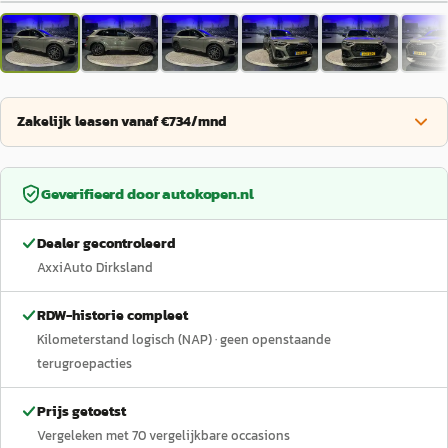
Zakelijk leasen vanaf €734/mnd
Geverifieerd door
autokopen.nl
Dealer gecontroleerd
AxxiAuto Dirksland
RDW-historie compleet
Kilometerstand logisch (NAP)
· geen openstaande
terugroepacties
Prijs getoetst
Vergeleken met
70
vergelijkbare occasions