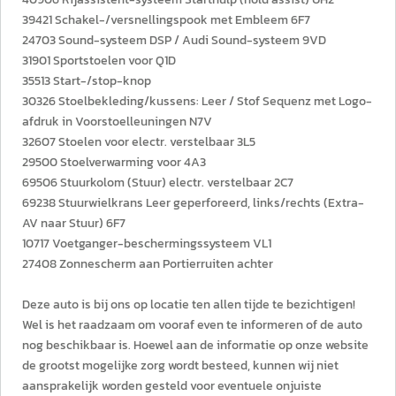
39421 Schakel-/versnellingspook met Embleem 6F7
24703 Sound-systeem DSP / Audi Sound-systeem 9VD
31901 Sportstoelen voor Q1D
35513 Start-/stop-knop
30326 Stoelbekleding/kussens: Leer / Stof Sequenz met Logo-
afdruk in Voorstoelleuningen N7V
32607 Stoelen voor electr. verstelbaar 3L5
29500 Stoelverwarming voor 4A3
69506 Stuurkolom (Stuur) electr. verstelbaar 2C7
69238 Stuurwielkrans Leer geperforeerd, links/rechts (Extra-
AV naar Stuur) 6F7
10717 Voetganger-beschermingssysteem VL1
27408 Zonnescherm aan Portierruiten achter
Deze auto is bij ons op locatie ten allen tijde te bezichtigen!
Wel is het raadzaam om vooraf even te informeren of de auto
nog beschikbaar is. Hoewel aan de informatie op onze website
de grootst mogelijke zorg wordt besteed, kunnen wij niet
aansprakelijk worden gesteld voor eventuele onjuiste