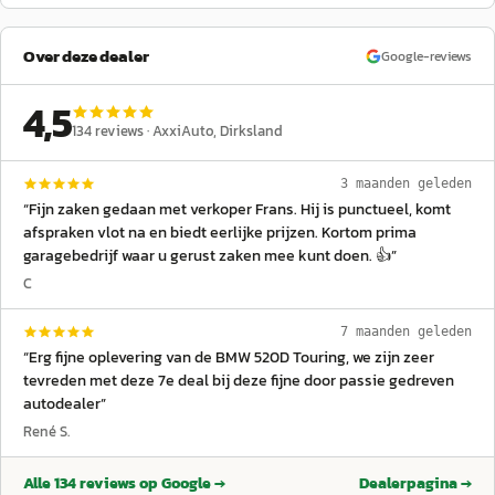
Over deze dealer
Google-reviews
4,5
134
reviews ·
AxxiAuto
, Dirksland
3 maanden geleden
“
Fijn zaken gedaan met verkoper Frans. Hij is punctueel, komt
afspraken vlot na en biedt eerlijke prijzen. Kortom prima
garagebedrijf waar u gerust zaken mee kunt doen. 👍
”
C
7 maanden geleden
“
Erg fijne oplevering van de BMW 520D Touring, we zijn zeer
tevreden met deze 7e deal bij deze fijne door passie gedreven
autodealer
”
René S.
Alle
134
reviews op Google →
Dealerpagina →