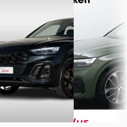
50 TFSI e 299PK S edition
Competition
Sportback 50 TFSI e S edi
€ 44.950
€ 52.840
v.a. € 953/mnd
v.a. € 1.120/mnd
Marktconform
Boven markt
2022 · 43.879 km · Plug-in hybride ·
2023 · 43.083 km · Plug-in 
Automaat
Automaat
Wittebrug Audi Den Haag
· Den
Wealer
· Heerlen
3,8
(
491
)
Haag
4,2
(
450
)
Bekijk aanbieding →
Bekijk aanbieding →
Vergelijk
Vergelijk