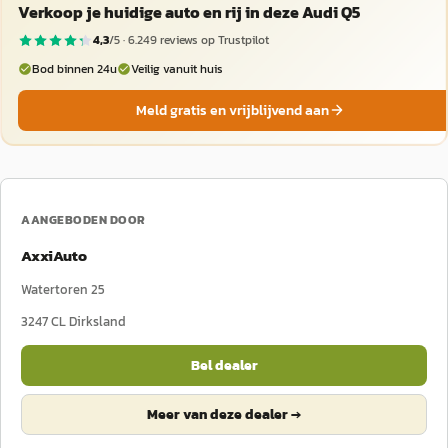
Verkoop je huidige auto en rij in deze Audi Q5
4,3
/5 ·
6.249
reviews op Trustpilot
Bod binnen 24u
Veilig vanuit huis
Meld gratis en vrijblijvend aan
AANGEBODEN DOOR
AxxiAuto
Watertoren 25
3247 CL
Dirksland
Bel dealer
Meer van deze dealer →