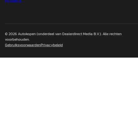
Privacy
© 2026
Autokopen
(onderdeel van Dealerdirect Media B.V.). Alle rechten
voorbehouden.
Gebruiksvoorwaarden
Privacybeleid