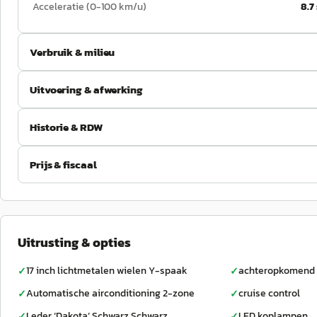
Acceleratie (0-100 km/u)
8.7
Verbruik & milieu
Uitvoering & afwerking
Historie & RDW
Prijs & fiscaal
Uitrusting & opties
17 inch lichtmetalen wielen Y-spaak
achteropkomend 
✓
✓
Automatische airconditioning 2-zone
cruise control
✓
✓
Leder ‘Dakota’ Schwarz Schwarz
LED koplampen
✓
✓