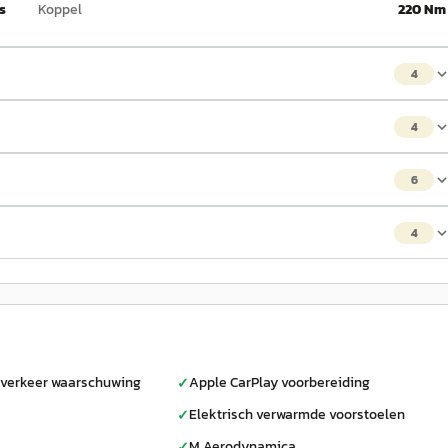
 s
Koppel
220 Nm
4
4
6
4
verkeer waarschuwing
Apple CarPlay voorbereiding
✓
Elektrisch verwarmde voorstoelen
✓
M Aerodynamica
✓