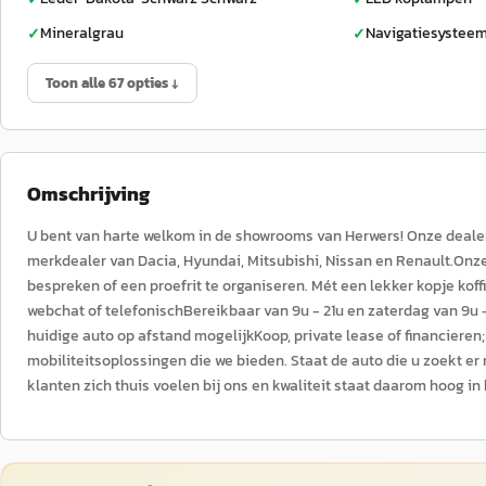
Mineralgrau
Navigatiesysteem
✓
✓
Toon alle 67 opties ↓
Omschrijving
U bent van harte welkom in de showrooms van Herwers! Onze dealeror
merkdealer van Dacia, Hyundai, Mitsubishi, Nissan en Renault.O
bespreken of een proefrit te organiseren. Mét een lekker kopje ko
webchat of telefonischBereikbaar van 9u - 21u en zaterdag van 9u -
huidige auto op afstand mogelijkKoop, private lease of financiere
mobiliteitsoplossingen die we bieden. Staat de auto die u zoekt er
klanten zich thuis voelen bij ons en kwaliteit staat daarom hoog 