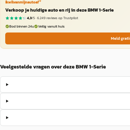
®
ikwilvanmijnautoaf
Verkoop je huidige auto en rij in deze BMW 1-Serie
4,3
/5 ·
6.249
reviews op Trustpilot
Bod binnen 24u
Veilig vanuit huis
Meld grati
Veelgestelde vragen over deze BMW 1-Serie