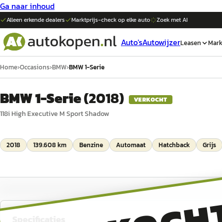
Ga naar inhoud
Alleen erkende dealers
Marktprijs-check op elke
auto
Zoek met AI
Auto's
Autowijzer
Leasen
Mark
Home
›
Occasions
›
BMW
›
BMW 1-Serie
BMW 1-Serie
(
2018
)
VERKOCHT
118i High Executive M Sport Shadow
2018
139.608 km
Benzine
Automaat
Hatchback
Grijs
Specificaties