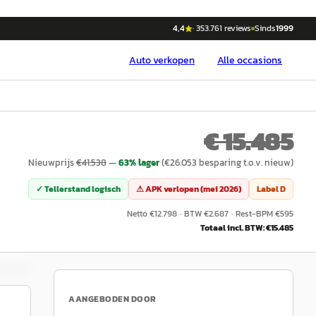
4,4
·
353.761
reviews
Sinds
1999
Auto
verkopen
Alle occasions
€ 15.485
Nieuwprijs
€
41.538
—
63
% lager
(€
26.053
besparing t.o.v. nieuw)
✓ Tellerstand logisch
⚠ APK verlopen (
mei 2026
)
Label
D
Netto €
12.798
·
BTW €
2.687
·
Rest-BPM €
595
Totaal incl. BTW: €
15.485
AANGEBODEN DOOR