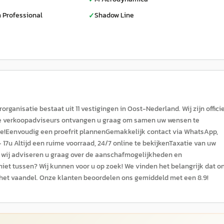
 Professional
Shadow Line
✓
ganisatie bestaat uit 11 vestigingen in Oost-Nederland. Wij zijn offici
nze verkoopadviseurs ontvangen u graag om samen uw wensen te
ffie!Eenvoudig een proefrit plannenGemakkelijk contact via WhatsApp,
 17u Altijd een ruime voorraad, 24/7 online te bekijkenTaxatie van uw
n; wij adviseren u graag over de aanschafmogelijkheden en
 niet tussen? Wij kunnen voor u op zoek! We vinden het belangrijk dat o
in het vaandel. Onze klanten beoordelen ons gemiddeld met een 8.9!