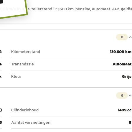
T
100 km/u in 8,7 s, tellerstand 139.608 km, benzine, automaat. APK geldi
6
8
Kilometerstand
139.608 km
e
Transmissie
Automaat
k
Kleur
Grijs
6
)
Cilinderinhoud
1499 cc
3
Aantal versnellingen
8