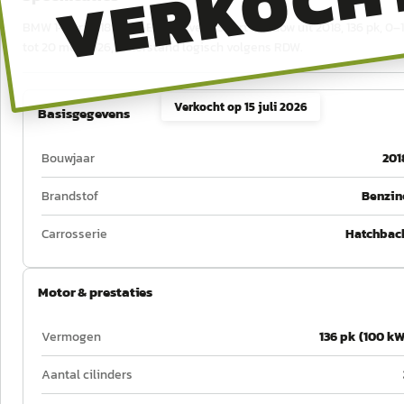
VERKOCH
BMW 1-Serie 118i High Executive M Sport Shadow uit 2018, 136 pk, 0–
tot 20 mei 2026, tellerstand logisch volgens RDW.
Verkocht op
15 juli 2026
Basisgegevens
Bouwjaar
201
Brandstof
Benzin
Carrosserie
Hatchbac
Motor & prestaties
Vermogen
136 pk (100 kW
Aantal cilinders