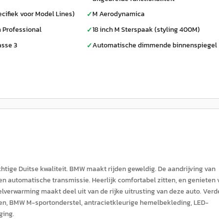
cifiek voor Model Lines)
M Aerodynamica
✓
 Professional
18 inch M Sterspaak (styling 400M)
✓
asse 3
Automatische dimmende binnenspiegel
✓
ige Duitse kwaliteit. BMW maakt rijden geweldig. De aandrijving van
n automatische transmissie. Heerlijk comfortabel zitten, en genieten 
toelverwarming maakt deel uit van de rijke uitrusting van deze auto. Verd
pen, BMW M-sportonderstel, antracietkleurige hemelbekleding, LED-
ging.