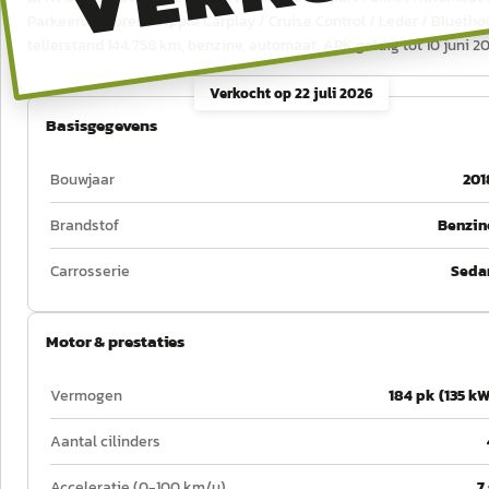
Parkeersensoren / Apple Carplay / Cruise Control / Leder / Bluethoot
tellerstand 144.758 km, benzine, automaat. APK geldig tot 10 juni 2
Verkocht op
22 juli 2026
Basisgegevens
Bouwjaar
201
Brandstof
Benzin
Carrosserie
Seda
Motor & prestaties
Vermogen
184 pk (135 kW
Aantal cilinders
Acceleratie (0-100 km/u)
7