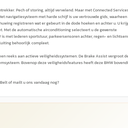
trekker. Pech of storing, altijd vervelend. Maar met Connected Service
 Het navigatiesysteem met harde schijf is uw vertrouwde gids, waarheen
wing registreren wat er gebeurt in de dode hoeken en achter u. U krij
t. Met de automatische airconditioning selecteert u de gewenste
is met lederen sportstuur, parkeersensoren achter, regen- en lichtsens
uiting behoorlijk compleet.
een reeks aan actieve veiligheidssystemen. De Brake Assist vergroot d
et remsysteem. Bovenop deze veiligheidsfeatures heeft deze BMW bovend
 Belt of mailt u ons vandaag nog?