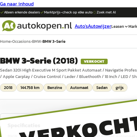
Ga naar inhoud
Alleen erkende dealers
Marktprijs-check op elke
auto
Zoek met AI
Auto's
Autowijzer
Leasen
Mark
Home
›
Occasions
›
BMW
›
BMW 3-Serie
BMW 3-Serie
(
2018
)
VERKOCHT
Sedan 320i High Executive M Sport Pakket Automaat / Navigatie Profes
/ Apple Carplay / Cruise Control / Leder / Bluethooth / 18 Inch / LED / 
2018
144.758 km
Benzine
Automaat
Sedan
grijs
VERKOCH
Specificaties
BMW 3-Serie Sedan 320i High Executive M Sport Pakket Automaat / 