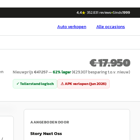
4,4
·
352.831
reviews
Sinds
1999
Auto
verkopen
Alle occasions
€ 17.950
en
Nieuwprijs
€
47.257
—
62
% lager
(€
29.307
besparing t.o.v. nieuw)
✓ Tellerstand logisch
⚠ APK verlopen (
jun 2026
)
AANGEBODEN DOOR
Story Next Oss
 /