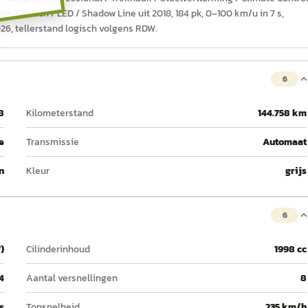
h / 18 Inch / LED / Shadow Line uit 2018, 184 pk, 0–100 km/u in 7 s,
026, tellerstand logisch volgens RDW.
6
8
Kilometerstand
144.758 km
e
Transmissie
Automaat
n
Kleur
grijs
6
)
Cilinderinhoud
1998 cc
4
Aantal versnellingen
8
 s
Topsnelheid
235 km/h