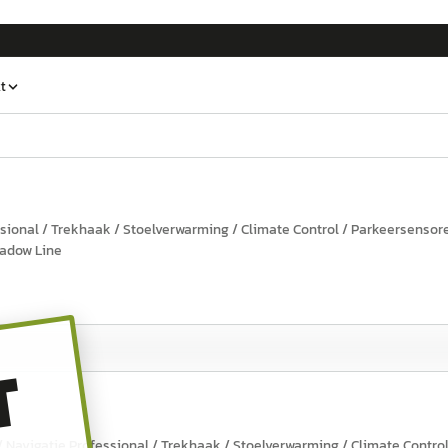
t
sional / Trekhaak / Stoelverwarming / Climate Control / Parkeersensor
Shadow Line
T
Navigatie Professional / Trekhaak / Stoelverwarming / Climate Control