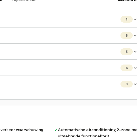
1
3
5
6
3
verkeer waarschuwing
Automatische airconditioning 2-zone m
✓
uitgebreide functionaliteit