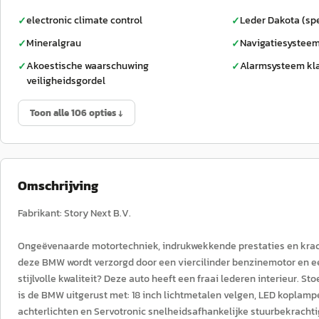
electronic climate control
Leder Dakota (spe
✓
✓
Mineralgrau
Navigatiesysteem
✓
✓
Akoestische waarschuwing
Alarmsysteem kl
✓
✓
veiligheidsgordel
Toon alle 106 opties ↓
Omschrijving
Fabrikant: Story Next B.V.
Ongeëvenaarde motortechniek, indrukwekkende prestaties en kracht
deze BMW wordt verzorgd door een viercilinder benzinemotor en ee
stijlvolle kwaliteit? Deze auto heeft een fraai lederen interieur. S
is de BMW uitgerust met: 18 inch lichtmetalen velgen, LED koplam
achterlichten en Servotronic snelheidsafhankelijke stuurbekrachti