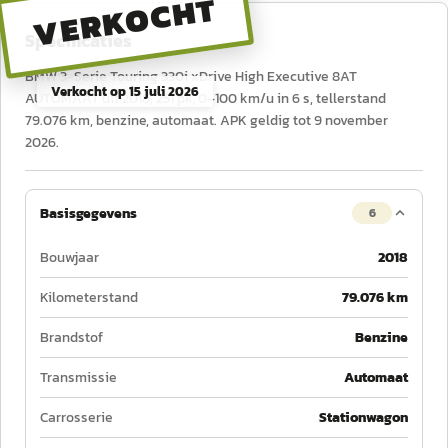
VERKOCHT
Specificaties
BMW 3-Serie Touring 330i xDrive High Executive 8AT
Verkocht op
15 juli 2026
AUTOMAAT uit 2018, 251 pk, 0–100 km/u in 6 s, tellerstand
79.076 km, benzine, automaat. APK geldig tot 9 november
2026.
Basisgegevens
6
Bouwjaar
2018
Kilometerstand
79.076 km
Brandstof
Benzine
Transmissie
Automaat
Carrosserie
Stationwagon