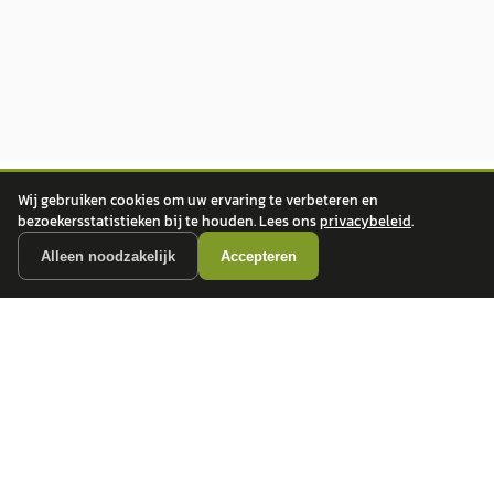
Wij gebruiken cookies om uw ervaring te verbeteren en
bezoekersstatistieken bij te houden. Lees ons
privacybeleid
.
Alleen noodzakelijk
Accepteren
autokopen.nl geeft geen financieel advies en is niet bevoegd om vragen over
financiële producten te beantwoorden. Wij verwijzen door naar erkende, AFM-
vergunde partners.
POPULAIRE MERKEN
Volkswagen
Vind jouw volgende auto bij