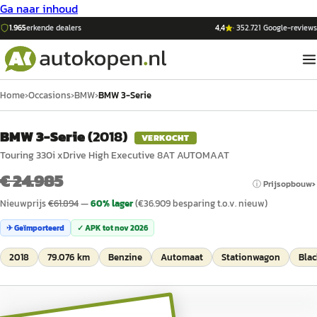
Ga naar inhoud
1.965
erkende dealers
4,4
·
352.721
Google-reviews
Home
›
Occasions
›
BMW
›
BMW 3-Serie
BMW 3-Serie
(
2018
)
VERKOCHT
Touring 330i xDrive High Executive 8AT AUTOMAAT
€ 24.985
ⓘ Prijsopbouw
Nieuwprijs
€
61.894
—
60
% lager
(€
36.909
besparing t.o.v. nieuw)
✈ Geïmporteerd
✓ APK tot
nov 2026
2018
79.076 km
Benzine
Automaat
Stationwagon
Blac