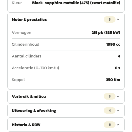
Kleur
Black-sapphire metallic (475) (zwart metallic)
Motor & prestaties
5
Vermogen
251 pk (185 kW)
Cilinderinhoud
1998 cc
Aantal cilinders
4
Acceleratie (0-100 km/u)
6 s
Koppel
350 Nm
Verbruik & milieu
3
Uitvoering & afwerking
4
Historie & RDW
6