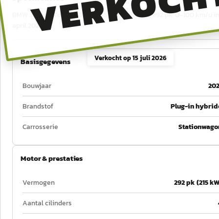
VERKOCH
BMW 3-Serie Touring 330e M-SPORT uit 2021, 292 pk, 0–100 km/u in 5
april 2028.
Verkocht op
15 juli 2026
Basisgegevens
Bouwjaar
202
Brandstof
Plug-in hybrid
Carrosserie
Stationwago
Motor & prestaties
Vermogen
292 pk (215 kW
Aantal cilinders