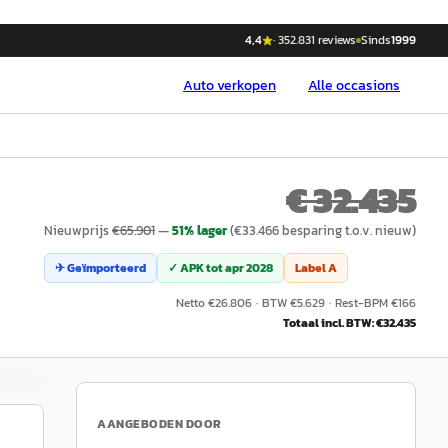
4,4
·
352.831
reviews
Sinds
1999
Auto
verkopen
Alle occasions
€ 32.435
Nieuwprijs
€
65.901
—
51
% lager
(€
33.466
besparing t.o.v. nieuw)
✈ Geïmporteerd
✓ APK tot
apr 2028
Label
A
Netto €
26.806
·
BTW €
5.629
·
Rest-BPM €
166
Totaal incl. BTW: €
32.435
AANGEBODEN DOOR