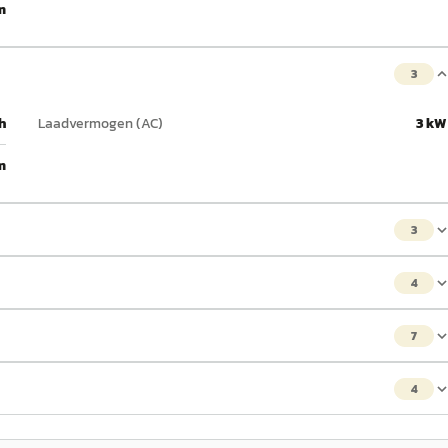
m
3
h
Laadvermogen (AC)
3 kW
m
3
4
7
4