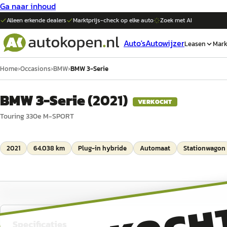
Ga naar inhoud
Alleen erkende dealers
Marktprijs-check op elke
auto
Zoek met AI
Auto's
Autowijzer
Leasen
Mark
Home
›
Occasions
›
BMW
›
BMW 3-Serie
BMW 3-Serie
(
2021
)
VERKOCHT
Touring 330e M-SPORT
2021
64.038 km
Plug-in hybride
Automaat
Stationwagon
Specificaties