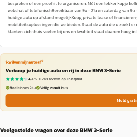
bespreken of een proefrit te organiseren. Mét een lekker kopje ko
webchat of telefonischBereikbaar van 9u - 21u en zaterdag van 9u -
huidige auto op afstand mogelijkKoop, private lease of financiere
mobiliteitsoplossingen die we bieden. Staat de auto die u zoekt er
klanten zich thuis voelen bij ons en kwaliteit staat daarom hoog in
®
ikwilvanmijnautoaf
Verkoop je huidige auto en rij in deze BMW 3-Serie
4,3
/5 ·
6.249
reviews op Trustpilot
Bod binnen 24u
Veilig vanuit huis
Meld grati
Veelgestelde vragen over deze BMW 3-Serie