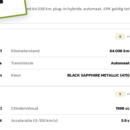
T
,9 s, tellerstand 64.038 km, plug-in hybride, automaat. APK geldig tot
6
1
Kilometerstand
64.038 km
e
Transmissie
Automaat
n
Kleur
BLACK SAPPHIRE METALLIC (475)
5
)
Cilinderinhoud
1998 cc
4
Acceleratie (0-100 km/u)
5.9 s