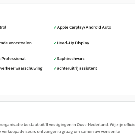
trol
Apple Carplay/Android Auto
✓
rmde voorstoelen
Head-Up Display
✓
 Professional
Saphirschwarz
✓
verkeer waarschuwing
achteruitrij assistent
✓
ganisatie bestaat uit 11 vestigingen in Oost-Nederland. Wij zijn offici
nze verkoopadviseurs ontvangen u graag om samen uw wensen te