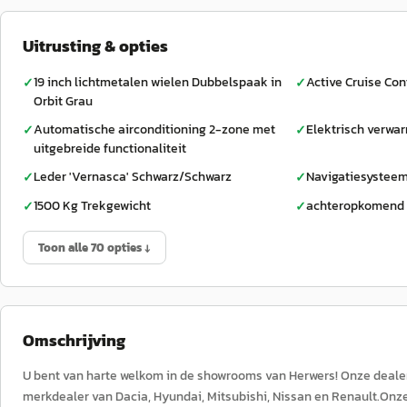
Uitrusting & opties
19 inch lichtmetalen wielen Dubbelspaak in
Active Cruise Con
✓
✓
Orbit Grau
Automatische airconditioning 2-zone met
Elektrisch verwa
✓
✓
uitgebreide functionaliteit
Leder 'Vernasca' Schwarz/Schwarz
Navigatiesysteem
✓
✓
1500 Kg Trekgewicht
achteropkomend 
✓
✓
Toon alle 70 opties ↓
Omschrijving
U bent van harte welkom in de showrooms van Herwers! Onze dealeror
merkdealer van Dacia, Hyundai, Mitsubishi, Nissan en Renault.O