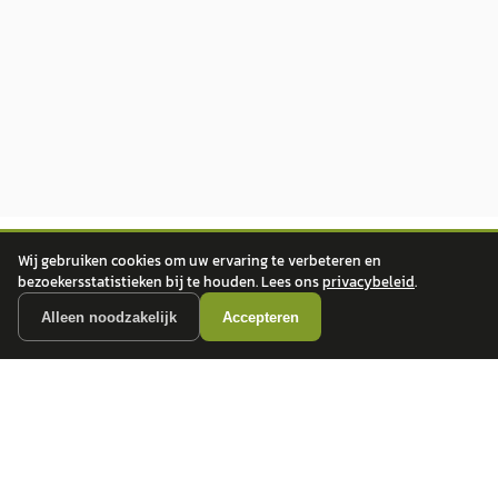
Wij gebruiken cookies om uw ervaring te verbeteren en
bezoekersstatistieken bij te houden. Lees ons
privacybeleid
.
Alleen noodzakelijk
Accepteren
autokopen.nl geeft geen financieel advies en is niet bevoegd om vragen over
financiële producten te beantwoorden. Wij verwijzen door naar erkende, AFM-
vergunde partners.