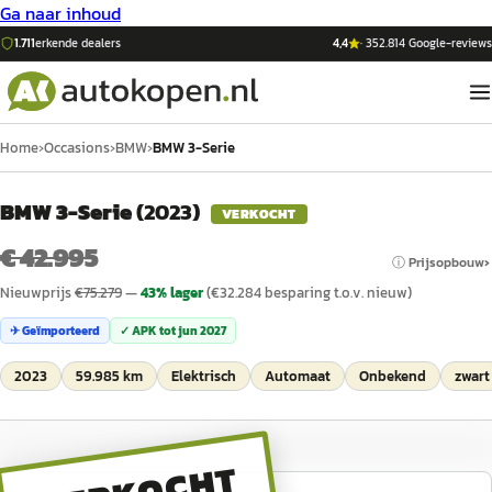
Ga naar inhoud
1.711
erkende dealers
4,4
·
352.814
Google-reviews
Home
›
Occasions
›
BMW
›
BMW 3-Serie
BMW 3-Serie
(
2023
)
VERKOCHT
€ 42.995
ⓘ Prijsopbouw
Nieuwprijs
€
75.279
—
43
% lager
(€
32.284
besparing t.o.v. nieuw)
✈ Geïmporteerd
✓ APK tot
jun 2027
2023
59.985 km
Elektrisch
Automaat
Onbekend
zwart