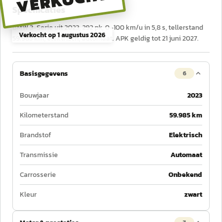
VERKOCHT
Specificaties
BMW 3-Serie uit 2023, 292 pk, 0–100 km/u in 5,8 s, tellerstand
Verkocht op
1 augustus 2026
59.985 km, elektrisch, automaat. APK geldig tot 21 juni 2027.
Basisgegevens
6
Bouwjaar
2023
Kilometerstand
59.985 km
Brandstof
Elektrisch
Transmissie
Automaat
Carrosserie
Onbekend
Kleur
zwart