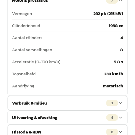
Motor & prestaties
7
Vermogen
292 pk (215 kW)
Cilinderinhoud
1998 cc
Aantal cilinders
4
Aantal versnellingen
8
Acceleratie (0-100 km/u)
5.8 s
Topsnelheid
230 km/h
Aandrijving
motorisch
Verbruik & milieu
3
Uitvoering & afwerking
4
Historie & RDW
6