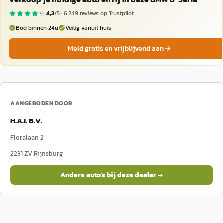
4,3
/5 ·
6.249
reviews op Trustpilot
Bod binnen 24u
Veilig vanuit huis
Meld gratis en vrijblijvend aan
AANGEBODEN DOOR
H.A.I. B.V.
Floralaan 2
2231 ZV
Rijnsburg
Andere auto's bij deze dealer →