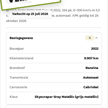
Specificaties
BMW 8-Serie 840i High Exe uit 2022, 334 pk, 0–100 km/u in 5,5
Verkocht op
25 juli 2026
s, tellerstand 9.907 km, benzine, automaat. APK geldig tot 28
oktober 2026.
Basisgegevens
6
Bouwjaar
2022
Kilometerstand
9.907 km
Brandstof
Benzine
Transmissie
Automaat
Carrosserie
Cabriolet
Kleur
Skyscraper Grey Metallic (grijs metallic)