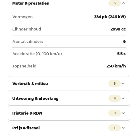
Motor & prestaties
5
Vermogen
334 pk (246 kW)
Cilinderinhoud
2998 cc
Aantal cilinders
6
Acceleratie (0-100 km/u)
5.5 s
Topsnelheid
250 km/h
Verbruik & milieu
3
Uitvoering & afwerking
4
Historie & RDW
3
Prijs & fiscaal
1