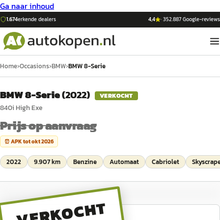
Ga naar inhoud
1.674
erkende dealers
4,4
·
352.887
Google-reviews
Home
›
Occasions
›
BMW
›
BMW 8-Serie
BMW 8-Serie
(
2022
)
VERKOCHT
840i High Exe
Prijs op aanvraag
⏰ APK tot
okt 2026
2022
9.907 km
Benzine
Automaat
Cabriolet
Skyscraper
VERKOCHT