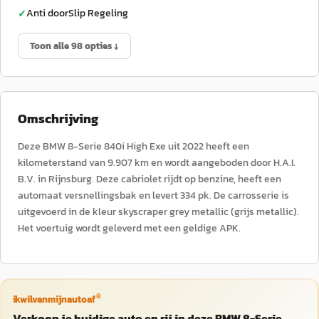
Anti doorSlip Regeling
✓
Toon alle 98 opties ↓
Omschrijving
Deze BMW 8-Serie 840i High Exe uit 2022 heeft een
kilometerstand van 9.907 km en wordt aangeboden door H.A.I.
B.V. in Rijnsburg. Deze cabriolet rijdt op benzine, heeft een
automaat versnellingsbak en levert 334 pk. De carrosserie is
uitgevoerd in de kleur skyscraper grey metallic (grijs metallic).
Het voertuig wordt geleverd met een geldige APK.
®
ikwilvanmijnautoaf
Verkoop je huidige auto en rij in deze BMW 8-Serie