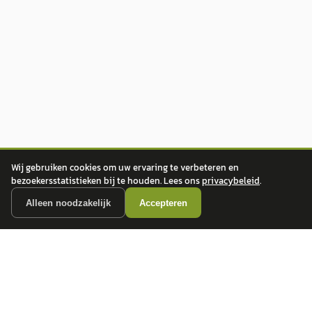
Wij gebruiken cookies om uw ervaring te verbeteren en
bezoekersstatistieken bij te houden. Lees ons
privacybeleid
.
Alleen noodzakelijk
Accepteren
autokopen.nl geeft geen financieel advies en is niet bevoegd om vragen over
financiële producten te beantwoorden. Wij verwijzen door naar erkende, AFM-
vergunde partners.