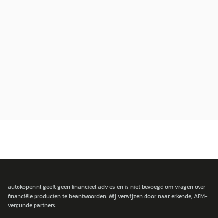
autokopen.nl geeft geen financieel advies en is niet bevoegd om vragen over
financiële producten te beantwoorden. Wij verwijzen door naar erkende, AFM-
vergunde partners.