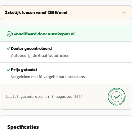
Zakelijk leasen vanaf €386/mnd
Geverifieerd door
autokopen.nl
Dealer gecontroleerd
Autobedrijf de Graaf Woudrichem
Prijs getoetst
Vergeleken met
18
vergelijkbare occasions
GECONTROLEERD ·
AUTOKOPEN.NL
Laatst gecontroleerd:
8 augustus 2026
· SINDS 1999 ·
Specificaties