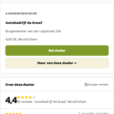
AANGEBODEN DOOR
Autobedrijf de Graaf
Burgemeester van der Lelystraat 20a
4285 BL
Woudrichem
Bel dealer
Meer van deze dealer →
Over deze dealer
Google-reviews
4,4
92
reviews ·
Autobedrijf de Graaf
, Woudrichem
7 maanden geleden