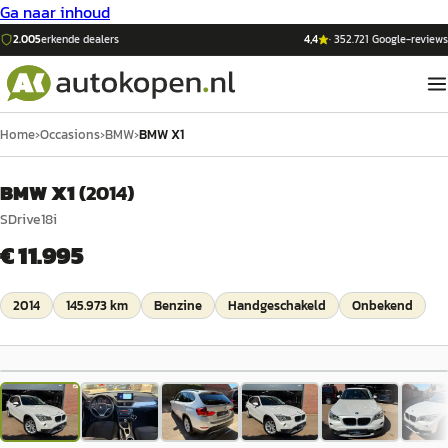
Ga naar inhoud
2.005
erkende dealers
4,4
·
352.721
Google-reviews
Home
›
Occasions
›
BMW
›
BMW X1
BMW X1
(
2014
)
SDrive18i
€ 11.995
2014
145.973 km
Benzine
Handgeschakeld
Onbekend
1
/
20