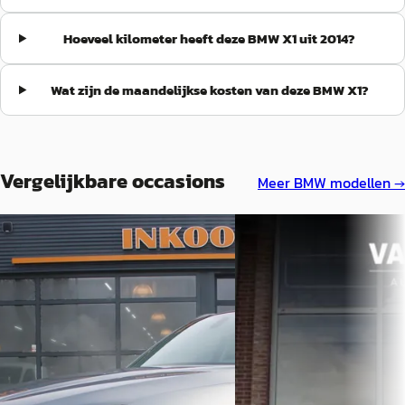
Hoeveel kilometer heeft deze BMW X1 uit 2014?
Wat zijn de maandelijkse kosten van deze BMW X1?
Vergelijkbare occasions
Meer
BMW
modellen →
BMW X1
·
2012
BMW X1
·
2014
XDrive20i
sDrive20i High Executive 
€ 8.999
€ 13.950
v.a. € 191/mnd
v.a. € 296/mnd
Scherp geprijsd
Scherp geprijsd