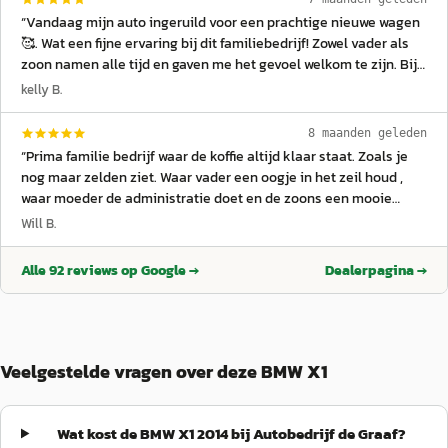
“
Vandaag mijn auto ingeruild voor een prachtige nieuwe wagen
🥰. Wat een fijne ervaring bij dit familiebedrijf! Zowel vader als
zoon namen alle tijd en gaven me het gevoel welkom te zijn. Bij
het ophalen stond mijn nieuwe auto zelfs klaar met een strik
kelly B.
erop...Zulke kleine details maken het helemaal af. Echte
aanrader! 🙌✨
”
8 maanden geleden
“
Prima familie bedrijf waar de koffie altijd klaar staat. Zoals je
nog maar zelden ziet. Waar vader een oogje in het zeil houd ,
waar moeder de administratie doet en de zoons een mooie
rolverdeling hebben. Eerlijk en betrouwbaar !
”
Will B.
Alle
92
reviews op Google →
Dealerpagina →
Veelgestelde vragen over deze BMW X1
Wat kost de BMW X1 2014 bij Autobedrijf de Graaf?