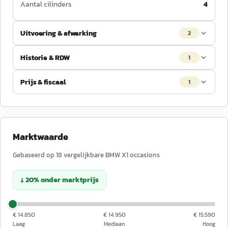
Aantal cilinders
4
Uitvoering & afwerking
2
Historie & RDW
1
Prijs & fiscaal
1
Marktwaarde
Gebaseerd op
18
vergelijkbare
BMW
X1
occasions
↓
20
%
onder
marktprijs
€ 14.850
€ 14.950
€ 15.590
Laag
Mediaan
Hoog