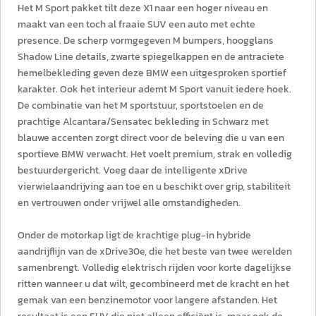
Het M Sport pakket tilt deze X1 naar een hoger niveau en
maakt van een toch al fraaie SUV een auto met echte
presence. De scherp vormgegeven M bumpers, hoogglans
Shadow Line details, zwarte spiegelkappen en de antraciete
hemelbekleding geven deze BMW een uitgesproken sportief
karakter. Ook het interieur ademt M Sport vanuit iedere hoek.
De combinatie van het M sportstuur, sportstoelen en de
prachtige Alcantara/Sensatec bekleding in Schwarz met
blauwe accenten zorgt direct voor de beleving die u van een
sportieve BMW verwacht. Het voelt premium, strak en volledig
bestuurdergericht. Voeg daar de intelligente xDrive
vierwielaandrijving aan toe en u beschikt over grip, stabiliteit
en vertrouwen onder vrijwel alle omstandigheden.
Onder de motorkap ligt de krachtige plug-in hybride
aandrijflijn van de xDrive30e, die het beste van twee werelden
samenbrengt. Volledig elektrisch rijden voor korte dagelijkse
ritten wanneer u dat wilt, gecombineerd met de kracht en het
gemak van een benzinemotor voor langere afstanden. Het