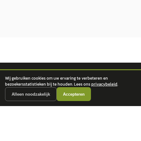
Wij gebruiken cookies om uw ervaring te verbeteren en
autokopen.nl geeft geen financieel advies en is niet bevoegd om vragen over
bezoekersstatistieken bij te houden. Lees ons
privacybeleid
.
financiële producten te beantwoorden. Wij verwijzen door naar erkende, AFM-
vergunde partners.
Alleen noodzakelijk
Accepteren
POPULAIRE MERKEN
Volkswagen
Vind jouw volgende auto bij
Toyota
betrouwbare dealers.