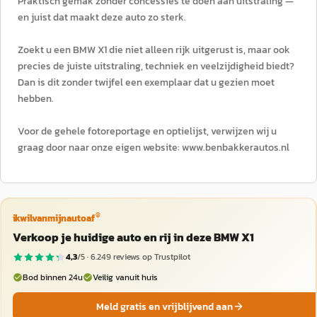
Praktisch gemak zonder concessies te doen aan uitstraling —
en juist dat maakt deze auto zo sterk.
Zoekt u een BMW X1 die niet alleen rijk uitgerust is, maar ook
precies de juiste uitstraling, techniek en veelzijdigheid biedt?
Dan is dit zonder twijfel een exemplaar dat u gezien moet
hebben.
Voor de gehele fotoreportage en optielijst, verwijzen wij u
graag door naar onze eigen website: www.benbakkerautos.nl
®
ikwilvanmijnautoaf
Verkoop je huidige auto en rij in deze BMW X1
4,3
/5 ·
6.249
reviews op Trustpilot
Bod binnen 24u
Veilig vanuit huis
Meld gratis en vrijblijvend aan