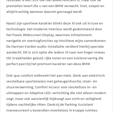
resultaat is een SUV die niet alleen efficiënt is, maar ook de
prestaties levert die u van een BMW verwacht. Snel, soepel en
altijd krachtig wanneer daarom gevraagd wordt.
Naast zijn sportieve karakter blinkt deze X1 ook uit in luxe en
technologie. Het moderne interieur wordt gedomineerd door
het fraaie Widescreen Display, waarmee infotainment,
navigatie en voertuigfuncties op intuïtieve wijze samenkomen.
De Harman Kardon audio-installatie verdient hierbij speciale
aandacht. Dit is zo’n optie die iedere rit naar een hoger niveau
tilt: kraakhelder geluid, rijke tonen en een luisterervaring die
perfect past bij het premium karakter van deze BMW.
Ook qua comfort ontbreekt het aan niets. Denk aan elektrisch
verstelbare sportstoelen met geheugenfunctie, stoel- én
stuurverwarming, Comfort Access voor sleutelloos in- en
uitstappen en Adaptive LED-verlichting die niet alleen modern
oogt, maar ook aanzienlijk bijdraagt aan zicht en veiligheid
tijdens nachtelijke ritten. Dankzij de Parking Assistant
manoeuvreert u bovendien moeiteloos in krappe ruimtes.