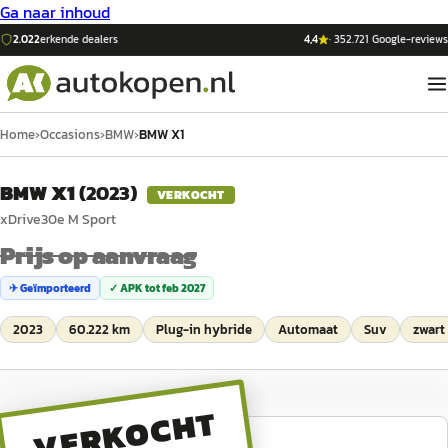
Ga naar inhoud
2.022
erkende dealers
4,4
·
352.721
Google-reviews
Home
›
Occasions
›
BMW
›
BMW X1
BMW X1
(
2023
)
VERKOCHT
xDrive30e M Sport
Prijs op aanvraag
✈ Geïmporteerd
✓ APK tot
feb 2027
2023
60.222 km
Plug-in hybride
Automaat
Suv
zwart
VERKOCHT