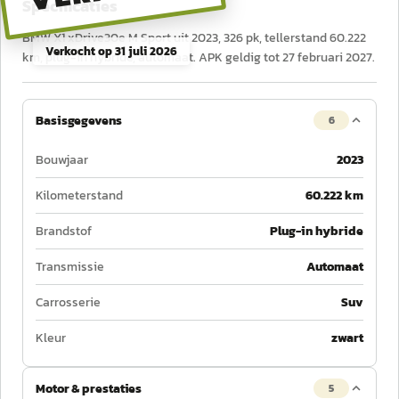
Specificaties
BMW X1 xDrive30e M Sport uit 2023, 326 pk, tellerstand 60.222
Verkocht op
31 juli 2026
km, plug-in hybride, automaat. APK geldig tot 27 februari 2027.
Basisgegevens
6
Bouwjaar
2023
Kilometerstand
60.222 km
Brandstof
Plug-in hybride
Transmissie
Automaat
Carrosserie
Suv
Kleur
zwart
Motor & prestaties
5