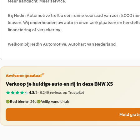
Meer aandacht. Meer service.
Bij Hedin Automotive treft u een ruime voorraad van zo’n 5.000 nie
leasen. Wij onderhouden uw auto in onze werkplaatsen en herstellen
financiering of verzekering.
Welkom bij Hedin Automotive. Autohart van Nederland.
®
ikwilvanmijnautoaf
Verkoop je huidige auto en rij in deze BMW X5
4,3
/5 ·
6.249
reviews op Trustpilot
Bod binnen 24u
Veilig vanuit huis
Meld grati