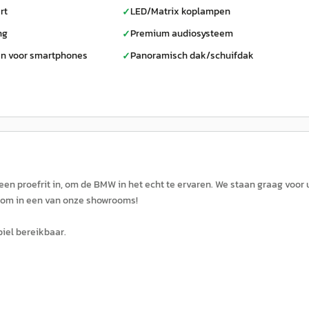
rt
LED/Matrix koplampen
✓
ng
Premium audiosysteem
✓
en voor smartphones
Panoramisch dak/schuifdak
✓
en proefrit in, om de BMW in het echt te ervaren. We staan graag voor 
elkom in een van onze showrooms!
biel bereikbaar.