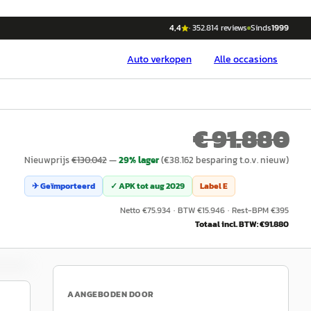
4,4
·
352.814
reviews
Sinds
1999
Auto
verkopen
Alle occasions
€ 91.880
Nieuwprijs
€
130.042
—
29
% lager
(€
38.162
besparing t.o.v. nieuw)
✈ Geïmporteerd
✓ APK tot
aug 2029
Label
E
Netto €
75.934
·
BTW €
15.946
·
Rest-BPM €
395
Totaal incl. BTW: €
91.880
AANGEBODEN DOOR