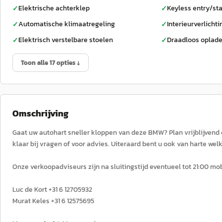
Elektrische achterklep
Keyless entry/sta
✓
✓
Automatische klimaatregeling
Interieurverlichti
✓
✓
Elektrisch verstelbare stoelen
Draadloos oplad
✓
✓
Toon alle 17 opties ↓
Omschrijving
Gaat uw autohart sneller kloppen van deze BMW? Plan vrijblijvend e
klaar bij vragen of voor advies. Uiteraard bent u ook van harte w
Onze verkoopadviseurs zijn na sluitingstijd eventueel tot 21:00 mo
Luc de Kort +31 6 12705932
Murat Keles +31 6 12575695