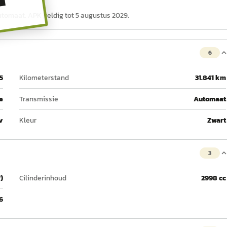
T
automaat. APK geldig tot 5 augustus 2029.
6
5
Kilometerstand
31.841 km
e
Transmissie
Automaat
v
Kleur
Zwart
3
)
Cilinderinhoud
2998 cc
6