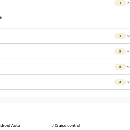
1
e
3
5
6
4
droid Auto
Cruise control
✓