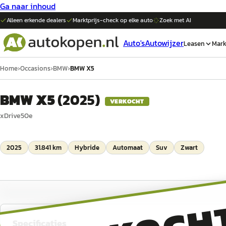
Ga naar inhoud
Alleen erkende dealers
Marktprijs-check op elke
auto
Zoek met AI
Auto's
Autowijzer
Leasen
Mark
Home
›
Occasions
›
BMW
›
BMW X5
BMW X5
(
2025
)
VERKOCHT
xDrive50e
2025
31.841 km
Hybride
Automaat
Suv
Zwart
Specificaties