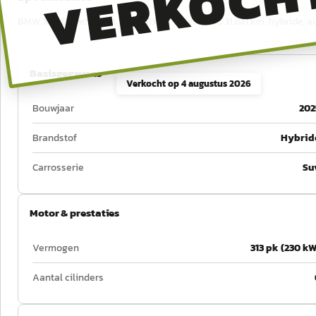
VERKOCH
BMW X5 xDrive50e uit 2025, 313 pk, tellerstand 31.841 km, hybride, 
Basisgegevens
Verkocht op
4 augustus 2026
Bouwjaar
202
Brandstof
Hybrid
Carrosserie
Su
Motor & prestaties
Vermogen
313 pk (230 kW
Aantal cilinders