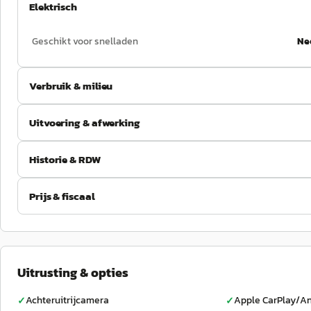
Elektrisch
Geschikt voor snelladen
Ne
Verbruik & milieu
Uitvoering & afwerking
Historie & RDW
Prijs & fiscaal
Uitrusting & opties
Achteruitrijcamera
Apple CarPlay/An
✓
✓