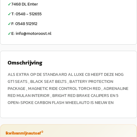
7468 DL Enter
✓
T: 0548 - 512655
✓
F: 0548 512912
✓
E: info@motoroost.nl
✓
Omschrijving
ALS EXTRA OP DE STANDAARD AL LUXE C8 HEEFT DEZE NOG
GT1 SEATS , BLACK SEAT BELTS , BATTERY PROTECTION
PACKAGE , MAGNETIC RIDE CONTROL TORCH RED , ADRENALINE
RED MULAN INTERIOR , BRIGHT RED BRAKE CALIPERS EN 5
OPEN-SPOKE CARBON FLASH WHEELAUTO IS NIEUW EN
®
ikwilvanmijnautoaf