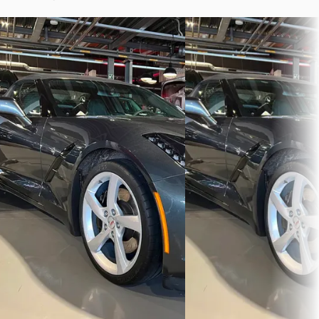
Chevrolet Corvette
·
2018
G
Chevrolet Corvette
·
USA Convertible 6.2 Stingray 3LT
USA Convertible 6.2 Sting
€ 89.990
€ 89.990
v.a. € 1.908/mnd
v.a. € 1.908/mnd
Marktconform
Marktconform
2018 · 61.321 km · Benzine ·
Automaat
2018 · 61.321 km · Benzine ·
Automaat
Vakgarage Middelwout
· Alphen A/d
Rijn
Indian Motorcycle Rotter
Bekijk aanbieding →
Rotterdam
4,6
(
449
)
Bekijk aanbieding →
Vergelijk
Vergelijk