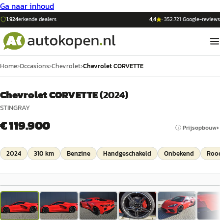
Ga naar inhoud
1.924
erkende dealers
4,4
·
352.721
Google-reviews
Home
›
Occasions
›
Chevrolet
›
Chevrolet CORVETTE
Chevrolet CORVETTE
(
2024
)
STINGRAY
€ 119.900
ⓘ Prijsopbouw
2024
310 km
Benzine
Handgeschakeld
Onbekend
Roo
1
/
22