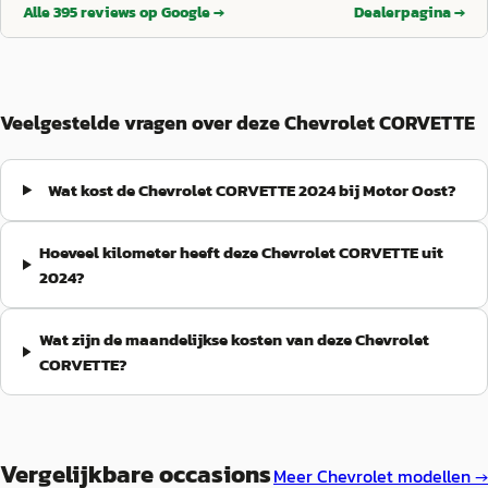
zijn woord! Een motorisch probleem is in de garantie periode
Alle
395
reviews op Google →
Dealerpagina →
perfect opgelost door het behulpzame personeel. Niets dan
complimenten voor dit bedrijf. Een vriendelijke groet uit
Limburg.
”
Veelgestelde vragen over deze Chevrolet CORVETTE
Wat kost de Chevrolet CORVETTE 2024 bij Motor Oost?
Hoeveel kilometer heeft deze Chevrolet CORVETTE uit
2024?
Wat zijn de maandelijkse kosten van deze Chevrolet
CORVETTE?
Vergelijkbare occasions
Meer
Chevrolet
modellen →