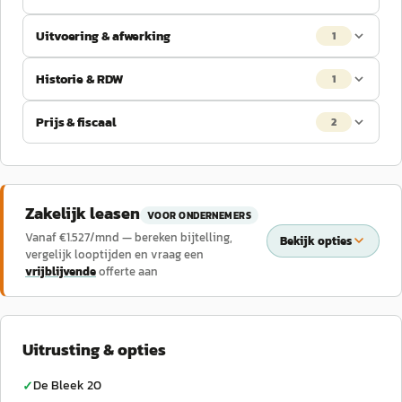
Uitvoering & afwerking
1
Historie & RDW
1
Prijs & fiscaal
2
Zakelijk leasen
VOOR ONDERNEMERS
Vanaf €
1.527
/mnd — bereken bijtelling,
Bekijk opties
vergelijk looptijden en vraag een
vrijblijvende
offerte aan
Uitrusting & opties
De Bleek 20
✓