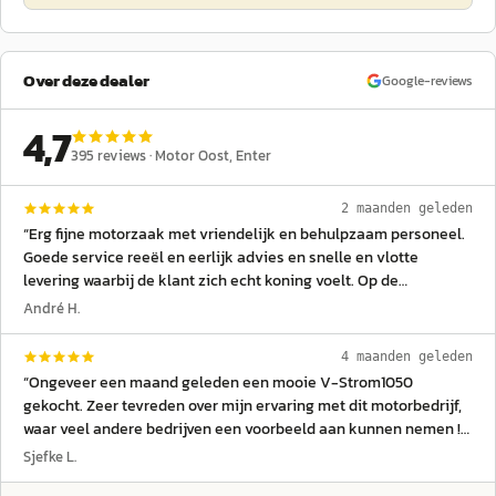
Over deze dealer
Google-reviews
4,7
395
reviews ·
Motor Oost
, Enter
2 maanden geleden
“
Erg fijne motorzaak met vriendelijk en behulpzaam personeel.
Goede service reeël en eerlijk advies en snelle en vlotte
levering waarbij de klant zich echt koning voelt. Op de
bovenverdieping een kleding afdeling met enthousiaste dames
André H.
om je van uitgebreid advies voorzien gewoon top.
”
4 maanden geleden
“
Ongeveer een maand geleden een mooie V-Strom1050
gekocht. Zeer tevreden over mijn ervaring met dit motorbedrijf,
waar veel andere bedrijven een voorbeeld aan kunnen nemen !
Ook Sander, die soms een echte 1000poot is in deze druk
Sjefke L.
bezochte winkel, is een eerlijke old school man. Een man van