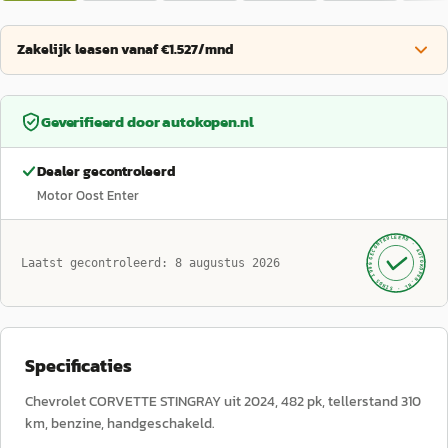
Zakelijk leasen vanaf €1.527/mnd
Geverifieerd door
autokopen.nl
Dealer gecontroleerd
Motor Oost Enter
GECONTROLEERD ·
AUTOKOPEN.NL
Laatst gecontroleerd:
8 augustus 2026
· SINDS 1999 ·
Specificaties
Chevrolet CORVETTE STINGRAY uit 2024, 482 pk, tellerstand 310
km, benzine, handgeschakeld.