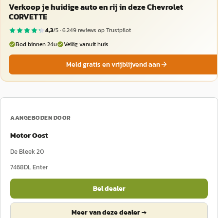
Verkoop je huidige auto en rij in deze Chevrolet
CORVETTE
4,3
/5 ·
6.249
reviews op Trustpilot
Bod binnen 24u
Veilig vanuit huis
Meld gratis en vrijblijvend aan
AANGEBODEN DOOR
Motor Oost
De Bleek 20
7468DL
Enter
Bel dealer
Meer van deze dealer →