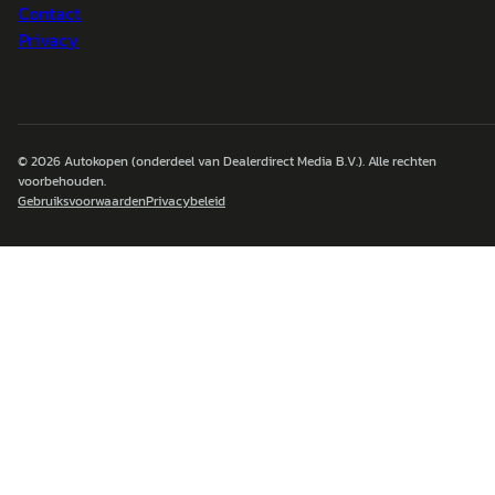
Contact
Privacy
© 2026
Autokopen
(onderdeel van Dealerdirect Media B.V.). Alle rechten
voorbehouden.
Gebruiksvoorwaarden
Privacybeleid