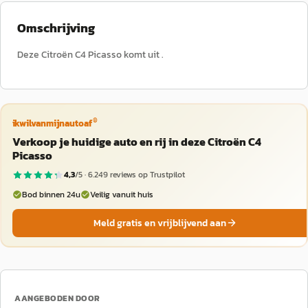
Omschrijving
Deze Citroën C4 Picasso komt uit .
®
ikwilvanmijnautoaf
Verkoop je huidige auto en rij in deze Citroën C4
Picasso
4,3
/5 ·
6.249
reviews op Trustpilot
Bod binnen 24u
Veilig vanuit huis
Meld gratis en vrijblijvend aan
AANGEBODEN DOOR