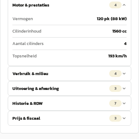
Motor & prestaties
4
Vermogen
120 pk (88 kW)
Cilinderinhoud
1560 cc
Aantal cilinders
4
Topsnelheid
193 km/h
Verbruik & milieu
4
Uitvoering & afwerking
3
Historie & RDW
7
Prijs & fiscaal
3