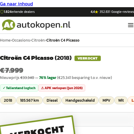
Ga naar inhoud
1.824
erkende dealers
4,4
·
352.831
Google-reviews
Home
›
Occasions
›
Citroën
›
Citroën C4 Picasso
Citroën C4 Picasso
(
2018
)
VERKOCHT
€ 7.999
Nieuwprijs
€
33.340
—
76
% lager
(€
25.341
besparing t.o.v. nieuw)
✓ Tellerstand logisch
⚠ APK verlopen (
jun 2026
)
2018
185.567 km
Diesel
Handgeschakeld
MPV
Wit
L
VERKOCHT