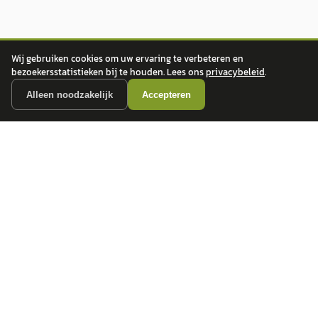
Wij gebruiken cookies om uw ervaring te verbeteren en
bezoekersstatistieken bij te houden. Lees ons
privacybeleid
.
Alleen noodzakelijk
Accepteren
autokopen.nl geeft geen financieel advies en is niet bevoegd om vragen over
financiële producten te beantwoorden. Wij verwijzen door naar erkende, AFM-
vergunde partners.
POPULAIRE MERKEN
Volkswagen
Vind jouw volgende auto bij
Toyota
betrouwbare dealers.