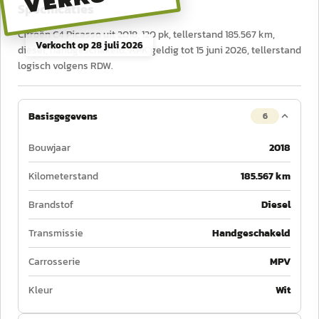
Specificaties
Citroën C4 Picasso uit 2018, 120 pk, tellerstand 185.567 km,
Verkocht op
28 juli 2026
diesel, handgeschakeld. APK geldig tot 15 juni 2026, tellerstand
logisch volgens RDW.
Basisgegevens
6
Bouwjaar
2018
Kilometerstand
185.567 km
Brandstof
Diesel
Transmissie
Handgeschakeld
Carrosserie
MPV
Kleur
Wit