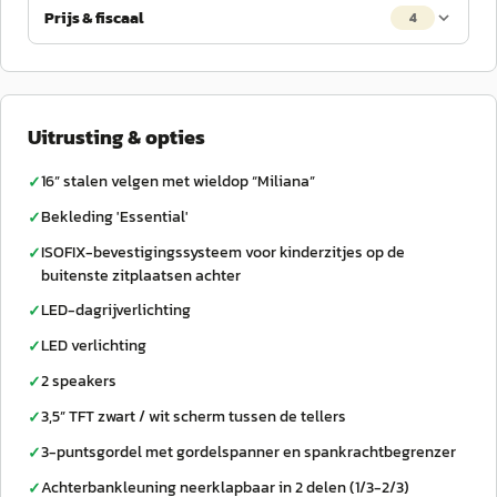
Prijs & fiscaal
4
Uitrusting & opties
16” stalen velgen met wieldop “Miliana”
✓
Bekleding 'Essential'
✓
ISOFIX-bevestigingssysteem voor kinderzitjes op de
✓
buitenste zitplaatsen achter
LED-dagrijverlichting
✓
LED verlichting
✓
2 speakers
✓
3,5” TFT zwart / wit scherm tussen de tellers
✓
3-puntsgordel met gordelspanner en spankrachtbegrenzer
✓
Achterbankleuning neerklapbaar in 2 delen (1/3-2/3)
✓