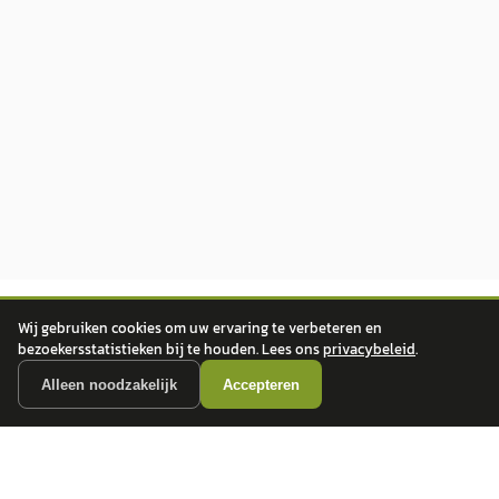
Wij gebruiken cookies om uw ervaring te verbeteren en
bezoekersstatistieken bij te houden. Lees ons
privacybeleid
.
Alleen noodzakelijk
Accepteren
autokopen.nl geeft geen financieel advies en is niet bevoegd om vragen over
financiële producten te beantwoorden. Wij verwijzen door naar erkende, AFM-
vergunde partners.