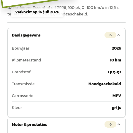
Dacia Jogger Essential uit 2026, 100 pk, 0–100 km/u in 12,5 s,
Verkocht op
16 juli 2026
tellerstand 10 km, lpg-g3, handgeschakeld.
Basisgegevens
6
Bouwjaar
2026
Kilometerstand
10 km
Brandstof
Lpg-g3
Transmissie
Handgeschakeld
Carrosserie
MPV
Kleur
grijs
Motor & prestaties
6