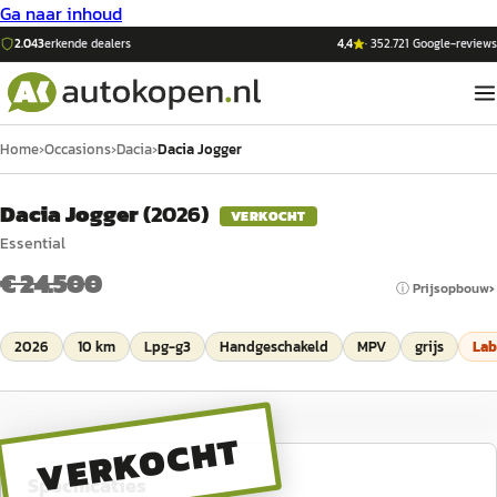
Ga naar inhoud
2.043
erkende dealers
4,4
·
352.721
Google-reviews
Home
›
Occasions
›
Dacia
›
Dacia Jogger
Dacia Jogger
(
2026
)
VERKOCHT
Essential
€ 24.500
ⓘ Prijsopbouw
2026
10 km
Lpg-g3
Handgeschakeld
MPV
grijs
Lab
VERKOCHT
Specificaties