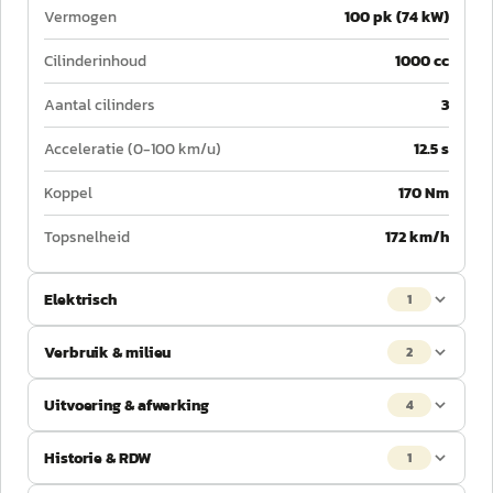
Vermogen
100 pk (74 kW)
Cilinderinhoud
1000 cc
Aantal cilinders
3
Acceleratie (0-100 km/u)
12.5 s
Koppel
170 Nm
Topsnelheid
172 km/h
Elektrisch
1
Verbruik & milieu
2
Uitvoering & afwerking
4
Historie & RDW
1