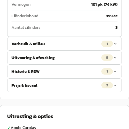
Vermogen
101 pk (74 kW)
Cilinderinhoud
999 cc
Aantal cilinders
3
Verbruik & milieu
1
Uitvoering & afwerking
5
Historie & RDW
1
Prijs & fiscaal
2
Uitrusting & opties
Apple Carplay
✓