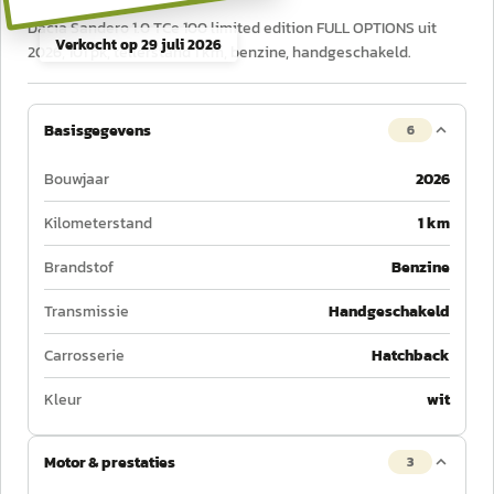
Dacia Sandero 1.0 TCe 100 limited edition FULL OPTIONS uit
Verkocht op
29 juli 2026
2026, 101 pk, tellerstand 1 km, benzine, handgeschakeld.
Basisgegevens
6
Bouwjaar
2026
Kilometerstand
1 km
Brandstof
Benzine
Transmissie
Handgeschakeld
Carrosserie
Hatchback
Kleur
wit
Motor & prestaties
3