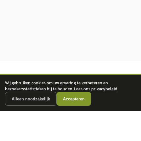
Wij gebruiken cookies om uw ervaring te verbeteren en
bezoekersstatistieken bij te houden. Lees ons
privacybeleid
.
Alleen noodzakelijk
Accepteren
autokopen.nl geeft geen financieel advies en is niet bevoegd om vragen over
financiële producten te beantwoorden. Wij verwijzen door naar erkende, AFM-
vergunde partners.