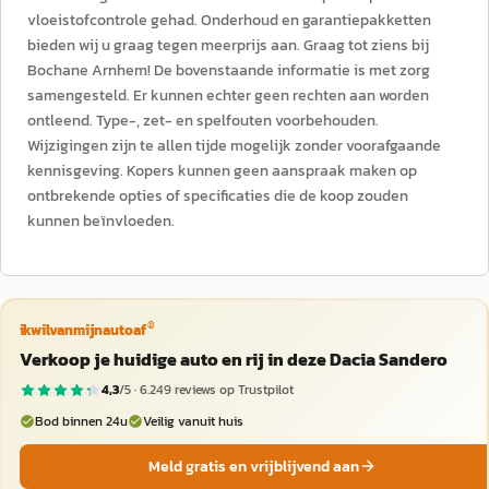
vloeistofcontrole gehad. Onderhoud en garantiepakketten
bieden wij u graag tegen meerprijs aan. Graag tot ziens bij
Bochane Arnhem! De bovenstaande informatie is met zorg
samengesteld. Er kunnen echter geen rechten aan worden
ontleend. Type-, zet- en spelfouten voorbehouden.
Wijzigingen zijn te allen tijde mogelijk zonder voorafgaande
kennisgeving. Kopers kunnen geen aanspraak maken op
ontbrekende opties of specificaties die de koop zouden
kunnen beïnvloeden.
®
ikwilvanmijnautoaf
Verkoop je huidige auto en rij in deze Dacia Sandero
4,3
/5 ·
6.249
reviews op Trustpilot
Bod binnen 24u
Veilig vanuit huis
Meld gratis en vrijblijvend aan