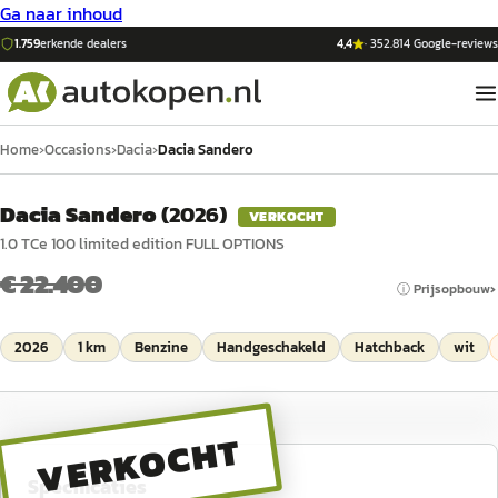
Ga naar inhoud
1.759
erkende dealers
4,4
·
352.814
Google-reviews
Home
›
Occasions
›
Dacia
›
Dacia Sandero
Dacia Sandero
(
2026
)
VERKOCHT
1.0 TCe 100 limited edition FULL OPTIONS
€ 22.400
ⓘ Prijsopbouw
2026
1 km
Benzine
Handgeschakeld
Hatchback
wit
VERKOCHT
Specificaties