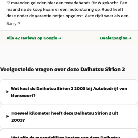
“
2 maanden geleden hier een tweedehands BMW gekocht. Een
maand na de koop kwam er een motorstoring op. Ruud heeft
deze onder de garantie netjes opgelost. Auto rijdt weer als een
zonnetje. Kortom: een betrouwbare verkoper met prima
Barry P.
service!
”
Alle
42
reviews op Google →
Dealerpagina →
Veelgestelde vragen over deze Daihatsu Sirion 2
Wat kost de Daihatsu Sirion 2 2003 bij Autobedrijf van
Mensvoort?
Hoeveel kilometer heeft deze Daihatsu Sirion 2 uit
2003?
Wat zijn de maandelijkse kosten van deze Daihatsu