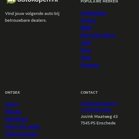
POPULAIRE MERKEN
Volkswagen
Vind jouw volgende auto bij
Toyota
betrouwbare dealers.
BMW
Mercedes-Benz
Audi
Ford
Opel
Peugeot
ONTDEK
CONTACT
Auto's
info@
autokopen.nl
+31 53 208 4490
Nieuws
Josink Maatweg 43
Marktdata
7545 PS Enschede
Auto's per regio
Autoprijsindex