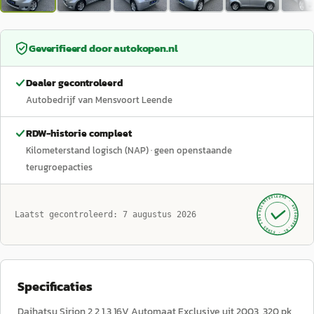
Geverifieerd door
autokopen.nl
Dealer gecontroleerd
Autobedrijf van Mensvoort Leende
RDW-historie compleet
Kilometerstand logisch (NAP)
· geen openstaande
terugroepacties
GECONTROLEERD ·
AUTOKOPEN.NL
Laatst gecontroleerd:
7 augustus 2026
· SINDS 1999 ·
Specificaties
Daihatsu Sirion 2 2 1.3 16V Automaat Exclusive uit 2003, 320 pk,