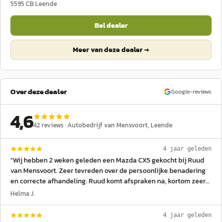
5595 CB
Leende
Bel dealer
Meer van deze dealer →
Over deze dealer
Google-reviews
4,6
42
reviews ·
Autobedrijf van Mensvoort
, Leende
4 jaar geleden
“
Wij hebben 2 weken geleden een Mazda CX5 gekocht bij Ruud
van Mensvoort. Zeer tevreden over de persoonlijke benadering
en correcte afhandeling. Ruud komt afspraken na, kortom zeer
betrouwbare garage.
”
Helma J.
4 jaar geleden