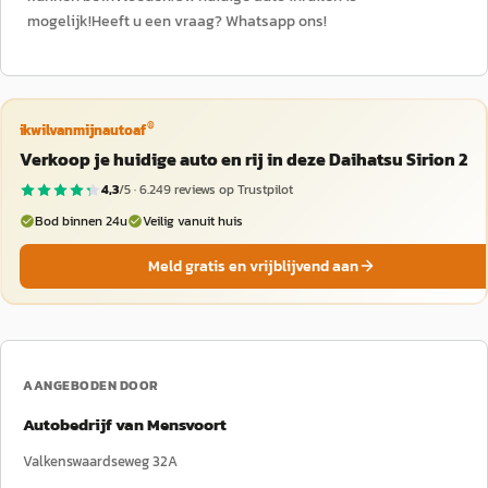
mogelijk!Heeft u een vraag? Whatsapp ons!
®
ikwilvanmijnautoaf
Verkoop je huidige auto en rij in deze Daihatsu Sirion 2
4,3
/5 ·
6.249
reviews op Trustpilot
Bod binnen 24u
Veilig vanuit huis
Meld gratis en vrijblijvend aan
AANGEBODEN DOOR
Autobedrijf van Mensvoort
Valkenswaardseweg 32A