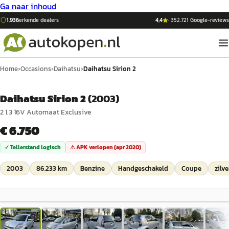
Ga naar inhoud
1.936
erkende dealers
4,4
·
352.721
Google-reviews
Home
›
Occasions
›
Daihatsu
›
Daihatsu Sirion 2
Daihatsu Sirion 2
(
2003
)
2 1.3 16V Automaat Exclusive
€ 6.750
✓ Tellerstand logisch
⚠ APK verlopen (
apr 2020
)
2003
86.233 km
Benzine
Handgeschakeld
Coupe
zilve
1
/
43