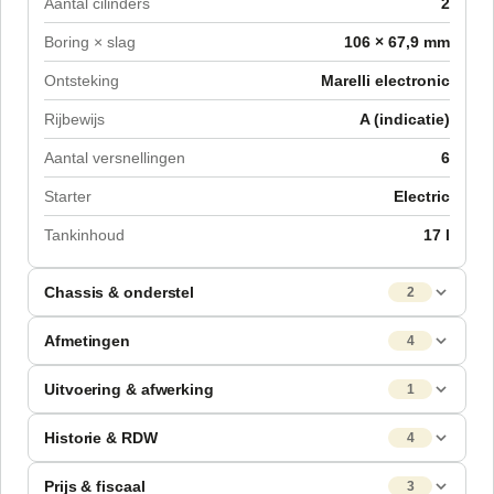
Aantal cilinders
2
Boring × slag
106 × 67,9 mm
Ontsteking
Marelli electronic
Rijbewijs
A (indicatie)
Aantal versnellingen
6
Starter
Electric
Tankinhoud
17 l
Chassis & onderstel
2
Afmetingen
4
Uitvoering & afwerking
1
Historie & RDW
4
Prijs & fiscaal
3