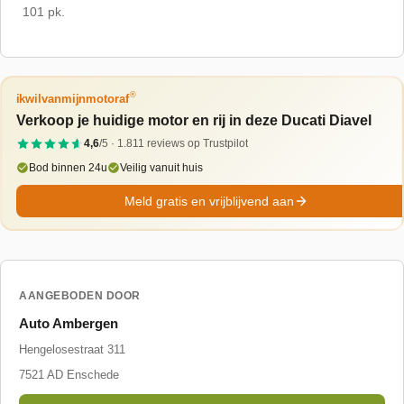
101 pk.
®
ikwilvanmijnmotoraf
Verkoop je huidige motor en rij in deze Ducati Diavel
4,6
/5 ·
1.811
reviews op Trustpilot
Bod binnen 24u
Veilig vanuit huis
Meld gratis en vrijblijvend aan
AANGEBODEN DOOR
Auto Ambergen
Hengelosestraat 311
7521 AD
Enschede