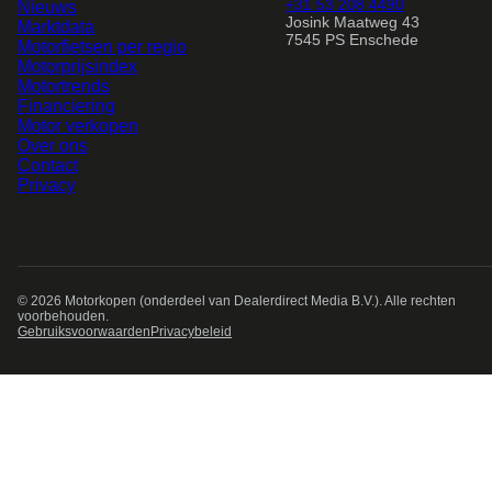
+31 53 208 4490
Nieuws
Josink Maatweg 43
Marktdata
7545 PS Enschede
Motorfietsen per regio
Motorprijsindex
Motortrends
Financiering
Motor verkopen
Over ons
Contact
Privacy
© 2026
Motorkopen
(onderdeel van Dealerdirect Media B.V.). Alle rechten
voorbehouden.
Gebruiksvoorwaarden
Privacybeleid