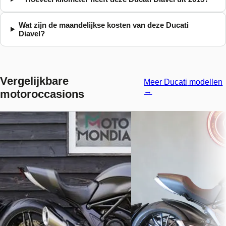
Wat zijn de maandelijkse kosten van deze Ducati
Diavel?
Vergelijkbare
Meer
Ducati
modellen
→
motoroccasions
Ducati Diavel
·
2018
Ducati Diavel
·
2011
Carbon
Black-edition Zard
€ 13.290
€ 9.850
v.a. € 282/mnd
v.a. € 209/mnd
Marktconform
Scherp geprijsd
2018 · 21.893 km · Benzine ·
2011 · 29.900 km · Benzin
Handgeschakeld
Handgeschakeld