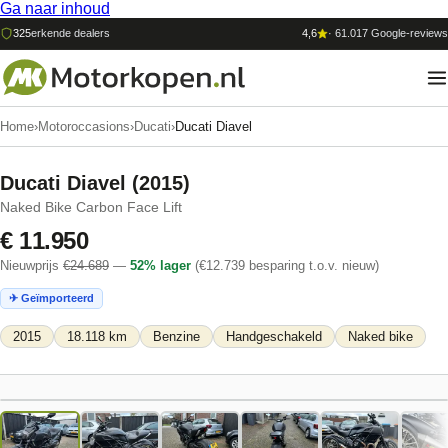
Ga naar inhoud
325
erkende dealers
4,6
·
61.017
Google-reviews
Home
›
Motoroccasions
›
Ducati
›
Ducati Diavel
Ducati Diavel
(
2015
)
Naked Bike Carbon Face Lift
€ 11.950
Nieuwprijs
€
24.689
—
52
% lager
(€
12.739
besparing t.o.v. nieuw)
✈ Geïmporteerd
2015
18.118 km
Benzine
Handgeschakeld
Naked bike
1
/
19