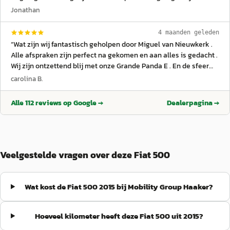
Pro in zijn vak! Het was geweldig om het proces mee te maken
Jonathan
van mijn splinternieuwe Jeep Wrangler. Uitstekende service en
zeker een aanrader ! Dankjewel Miguel van Nieuwkerk
”
4 maanden geleden
“
Wat zijn wij fantastisch geholpen door Miguel van Nieuwkerk .
Alle afspraken zijn perfect na gekomen en aan alles is gedacht .
Wij zijn ontzettend blij met onze Grande Panda E . En de sfeer
onder het personeel voelde ook heel goed aan . Familie
carolina B.
Simonini
”
Alle
112
reviews op Google →
Dealerpagina →
Veelgestelde vragen over deze Fiat 500
Wat kost de Fiat 500 2015 bij Mobility Group Haaker?
Hoeveel kilometer heeft deze Fiat 500 uit 2015?