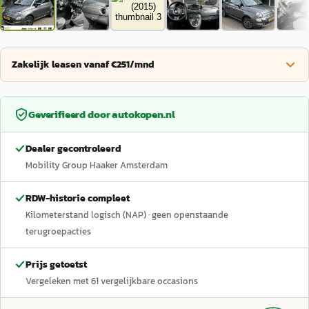
Zakelijk leasen vanaf €251/mnd
Geverifieerd door
autokopen.nl
Dealer gecontroleerd
Mobility Group Haaker Amsterdam
RDW-historie compleet
Kilometerstand logisch (NAP)
· geen openstaande
terugroepacties
Prijs getoetst
Vergeleken met
61
vergelijkbare occasions