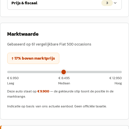
Prijs & fiscaal
3
Marktwaarde
Gebaseerd op
61
vergelijkbare
Fiat
500
occasions
↑
17
%
boven
marktprijs
€ 6.950
€ 8.495
€ 12.950
Laag
Mediaan
Hoog
Deze auto staat op
€ 9.900
— de gekleurde stip toont de positie in de
marktrange.
Indicatie op basis van ons actuele aanbod. Geen officiële taxatie.