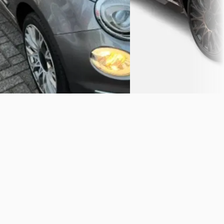
5,0
(
71
)
Korteland auto's
· Rijswijk
Bekijk aanbieding →
Bekijk aanbieding →
Vergelijk
Vergelijk