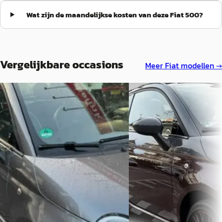
Wat zijn de maandelijkse kosten van deze Fiat 500?
Vergelijkbare occasions
Meer
Fiat
modellen →
Fiat 500
·
2018
D
Fiat 500
·
0
1.2 69pk Lounge
1.2 Star
€ 8.950
€ 10.950
v.a. € 190/mnd
v.a. € 232/mnd
Scherp geprijsd
Scherp geprijsd
2018 · 91.216 km · Benzine ·
Handgeschakeld
101.103 km · Benzine ·
Handgeschakeld
Autobedrijf Robert Wisselink
· Baak