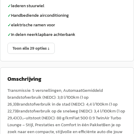
lederen stuurwiel
✓
Handbediende airconditioning
✓
elektrische ramen voor
✓
In delen neerklapbare achterbank
✓
Toon alle 29 opties ↓
Omschrijving
Transmissie: 5 versnellingen, AutomaatGemiddeld
brandstofverbruik (NEDC): 3,8 l/100km (1 op
26,3)Brandstofverbruik in de stad (NEDC): 4,4 l/100km (1 op
22,7)Brandstofverbruik op de snelweg (NEDC): 3,4 l/100km (1 op
29,4)CO₂-uitstoot (NEDC): 88 g/kmFiat 500 0.9 TwinAir Turbo
Lounge – Stijl, Prestaties en Comfort in één PakketBen je op
zoek naar een compacte, stijlvolle en efficiënte auto die jouw