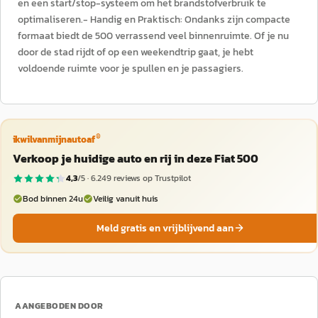
en een start/stop-systeem om het brandstofverbruik te
optimaliseren.- Handig en Praktisch: Ondanks zijn compacte
formaat biedt de 500 verrassend veel binnenruimte. Of je nu
door de stad rijdt of op een weekendtrip gaat, je hebt
voldoende ruimte voor je spullen en je passagiers.
®
ikwilvanmijnautoaf
Verkoop je huidige auto en rij in deze Fiat 500
4,3
/5 ·
6.249
reviews op Trustpilot
Bod binnen 24u
Veilig vanuit huis
Meld gratis en vrijblijvend aan
AANGEBODEN DOOR