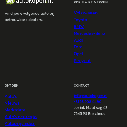
POPULAIRE MERKEN
Volkswagen
Vind jouw volgende auto bij
Toyota
betrouwbare dealers.
BMW
Mercedes-Benz
Audi
Ford
Opel
Peugeot
ONTDEK
CONTACT
Auto's
info@
autokopen.nl
+31 53 208 4490
Nieuws
Josink Maatweg 43
Marktdata
7545 PS Enschede
Auto's per regio
Autoprijsindex