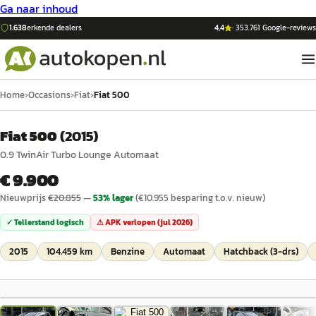
Ga naar inhoud
1.638
erkende dealers
4,4
·
353.761
Google-reviews
Home
›
Occasions
›
Fiat
›
Fiat 500
Fiat 500
(
2015
)
0.9 TwinAir Turbo Lounge Automaat
€ 9.900
Nieuwprijs
€
20.855
—
53
% lager
(€
10.955
besparing t.o.v. nieuw)
✓ Tellerstand logisch
⚠ APK verlopen (
jul 2026
)
2015
104.459 km
Benzine
Automaat
Hatchback (3-drs)
1
/
31