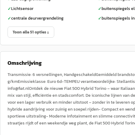
Lichtsensor
buitenspiegels el
✓
✓
centrale deurvergrendeling
buitenspiegels in
✓
✓
Toon alle 51 opties ↓
Omschrijving
Transmissie: 6 versnellingen, HandgeschakeldGemiddeld brandstofver
g/kmEmissieklasse: Euro 6d-TEMPEU verantwoordelijke: Stellantis
info@fiat.nlOntdek de nieuwe Fiat 500 Hybrid Torino – waar Italia
mix van stijl, efficiëntie en stadscomfort. De iconische lijnen van
voor een lager verbruik en minder uitstoot – zonder in te leveren 
hybride aandrijving voor zuinig en soepel rijden- Compact en wend
sportieve uitstraling- Moderne infotainment en slimme connectivite
straatjes rijdt of een weekendje weg plant, de Fiat 500 Hybrid Torin