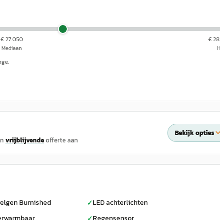
€ 27.050
€ 28
Mediaan
nge.
Bekijk opties
en
vrijblijvende
offerte aan
velgen Burnished
LED achterlichten
✓
verwarmbaar
Regensensor
✓