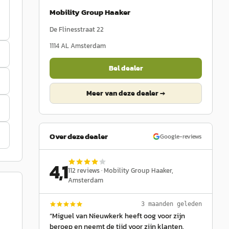
Mobility Group Haaker
De Flinesstraat 22
1114 AL
Amsterdam
Bel dealer
Meer van deze dealer →
Over deze dealer
Google-reviews
4,1
112
reviews ·
Mobility Group Haaker
,
Amsterdam
3 maanden geleden
“
Miguel van Nieuwkerk heeft oog voor zijn
beroep en neemt de tijd voor zijn klanten.