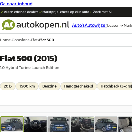
Ga naar inhoud
Alleen erkende dealers
Marktprijs-check op elke
auto
Zoek met AI
Auto's
Autowijzer
Leasen
Mark
Home
›
Occasions
›
Fiat
›
Fiat 500
Fiat 500
(
2015
)
1.0 Hybrid Torino Launch Edition
2015
1.500 km
Benzine
Handgeschakeld
Hatchback (3-drs)