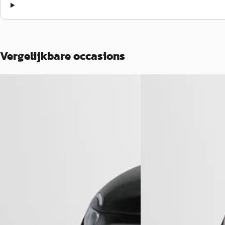
Vergelijkbare occasions
EV
A
Fiat 500
·
2026
Fiat 500
·
2023
1.0 Hybrid Torino Launc
3+1 42 kWh
€ 22.890
€ 19.890
v.a. € 485/mnd
v.a. € 422/mnd
Boven markt
Boven markt
2026 · 1.472 km · Benzin
2023 · 23.542 km · Elektrisch ·
Handgeschakeld
Automaat
JVK Naarden
· Naarden