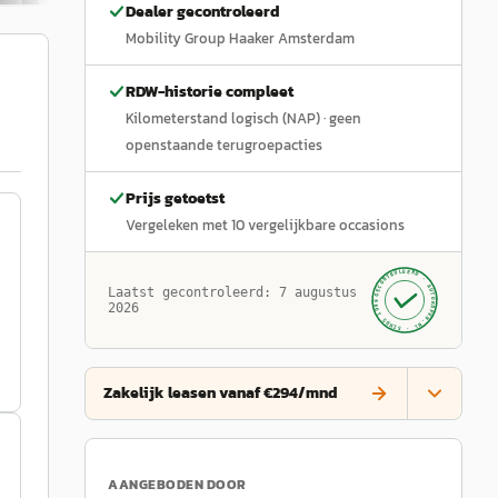
Dealer gecontroleerd
Mobility Group Haaker Amsterdam
RDW-historie compleet
Kilometerstand logisch (NAP)
· geen
openstaande terugroepacties
Prijs getoetst
Vergeleken met
10
vergelijkbare occasions
GECONTROLEERD ·
AUTOKOPEN.NL
Laatst gecontroleerd:
7 augustus
· SINDS 1999 ·
2026
Zakelijk leasen vanaf €294/mnd
AANGEBODEN DOOR