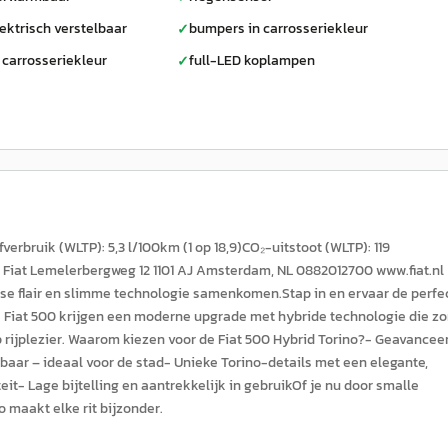
ektrisch verstelbaar
bumpers in carrosseriekleur
✓
 carrosseriekleur
full-LED koplampen
✓
bruik (WLTP): 5,3 l/100km (1 op 18,9)CO₂-uitstoot (WLTP): 119
 Fiat Lemelerbergweg 12 1101 AJ Amsterdam, NL 0882012700 www.fiat.nl
anse flair en slimme technologie samenkomen.Stap in en ervaar de perfe
 de Fiat 500 krijgen een moderne upgrade met hybride technologie die zo
op rijplezier. Waarom kiezen voor de Fiat 500 Hybrid Torino?- Geavancee
baar – ideaal voor de stad- Unieke Torino-details met een elegante,
it- Lage bijtelling en aantrekkelijk in gebruikOf je nu door smalle
o maakt elke rit bijzonder.