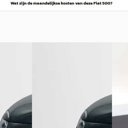
Wat zijn de maandelijkse kosten van deze Fiat 500?
D
EV
A
Fiat 500
·
2026
Fiat 5
h Edition
1.0 Hybrid La Prima
Icon 42
€ 28.800
€ 20.90
v.a. € 610/mnd
v.a. € 
Boven markt
Boven 
e ·
2026 · 1.092 km · Benzine ·
2023 · 1
Handgeschakeld
4,2
(
280
)
Auto K