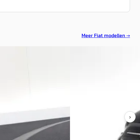
Meer
Fiat
modellen →
Fiat 500
·
2024
00
·
2023
Cabrio 1.0 Hybrid Dolcevita Fin
 kWh
airco
0
€ 17.950
443/mnd
v.a. € 381/mnd
markt
Boven markt
›
9.578 km · Elektrisch · Automaat
2024 · 7.802 km · Benzine ·
Handgeschakeld
oese Nieuwe-Tonge
· Nieuwe-