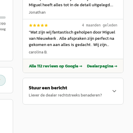
Miguel heeft alles tot in de detail uitgelegd.
Alle mogelijkheden en opties voorgelegd. Hij is
Jonathan
een Pro in zijn vak! Het was geweldig om het
proces mee te maken van mijn splinternieuwe
.199
4 maanden geleden
Hoog
Jeep Wrangler. Uitstekende service en zeker
“
Wat zijn wij fantastisch geholpen door Miguel
een aanrader ! Dankjewel Miguel van
van Nieuwkerk . Alle afspraken zijn perfect na
Nieuwkerk
”
gekomen en aan alles is gedacht . Wij zijn
ontzettend blij met onze Grande Panda E . En
carolina B.
de sfeer onder het personeel voelde ook heel
goed aan . Familie Simonini
”
Alle
112
reviews op Google →
Dealerpagina →
Stuur een bericht
Liever de dealer rechtstreeks benaderen?