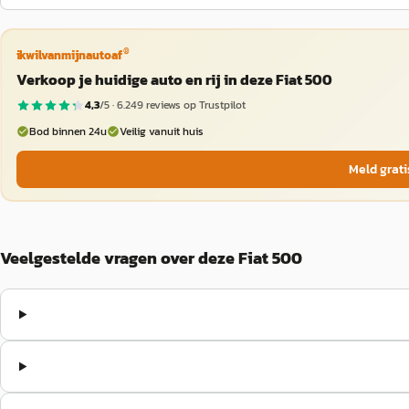
®
ikwilvanmijnautoaf
Verkoop je huidige auto en rij in deze Fiat 500
4,3
/5 ·
6.249
reviews op Trustpilot
Bod binnen 24u
Veilig vanuit huis
Meld grati
Veelgestelde vragen over deze Fiat 500