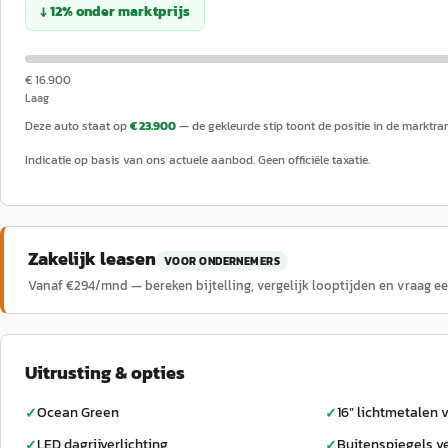
↓
12
%
onder
marktprijs
€ 16.900
Laag
Deze auto staat op
€ 23.900
— de gekleurde stip toont de positie in de marktra
Indicatie op basis van ons actuele aanbod. Geen officiële taxatie.
Zakelijk leasen
VOOR ONDERNEMERS
Vanaf €
294
/mnd — bereken bijtelling, vergelijk looptijden en vraag e
Uitrusting & opties
Ocean Green
16” lichtmetalen 
✓
✓
LED dagrijverlichting
Buitenspiegels 
✓
✓