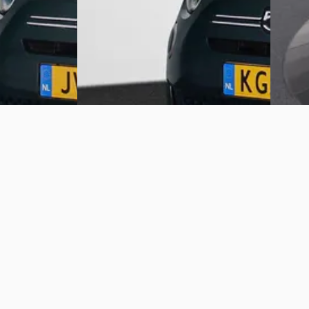
JVK Naarden
· Naarden
4,2
(
280
)
Tonge
Bekijk aanbieding →
~
93
%
Vergelijk
Vergelijk