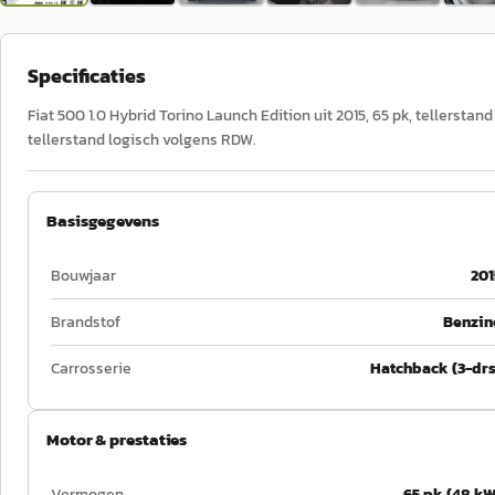
Specificaties
Fiat 500 1.0 Hybrid Torino Launch Edition uit 2015, 65 pk, tellersta
tellerstand logisch volgens RDW.
Basisgegevens
Bouwjaar
201
Brandstof
Benzin
Carrosserie
Hatchback (3-drs
Motor & prestaties
Vermogen
65 pk (48 kW