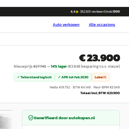
4,4
·
352.831
reviews
Sinds
1999
Auto
verkopen
Alle occasions
€ 23.900
Nieuwprijs
€
27.748
—
14
% lager
(€
3.848
besparing t.o.v. nieuw)
✓ Tellerstand logisch
✓ APK tot
feb 2030
Label
C
Netto €
19.752
·
BTW €
4.148
·
Rest-BPM €
5.549
Totaal incl. BTW: €
23.900
/
26
Geverifieerd door
autokopen.nl