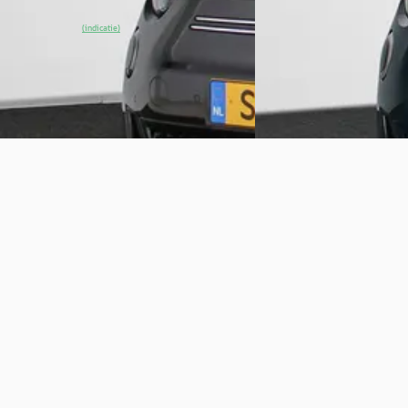
JVK Naarden
· Naarden
4,2
(
280
)
Bekijk aanbieding →
~
93
% SoH
Bekijk aanbieding →
(indicatie)
Vergelijk
Vergelijk