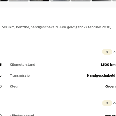
nd 1.500 km, benzine, handgeschakeld. APK geldig tot 27 februari 2030,
6
5
Kilometerstand
1.500 km
e
Transmissie
Handgeschakeld
)
Kleur
Groen
3
)
Cilinderinhoud
999 cc