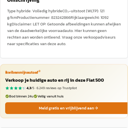
Type hybride: Volledig hybrideCO₂-uitstoot (WLTP): 121
g/kmProductienummer: 823242866Rijklaargewicht: 1092
kgDisclaimer: LET OP: Getoonde afbeeldingen kunnen afwijken
van de daadwerkelijke voorraadauto. Hier kunnen geen
rechten aan worden ontleend. Vraag onze verkoopadviseurs
naar specificaties van deze auto.
®
ikwilvanmijnautoaf
Verkoop je huidige auto en rij in deze Fiat 500
4,3
/5 ·
6.249
reviews op Trustpilot
Bod binnen 24u
Veilig vanuit huis
Meld gratis en vrijblijvend aan