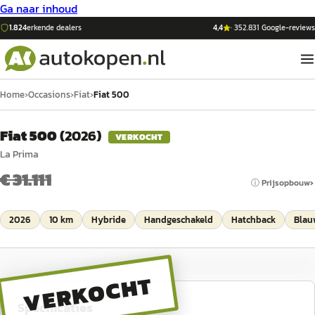
Ga naar inhoud
1.824
erkende dealers
4,4
·
352.831
Google-reviews
Home
›
Occasions
›
Fiat
›
Fiat 500
Fiat 500
(
2026
)
VERKOCHT
La Prima
€ 31.111
ⓘ Prijsopbouw
2026
10 km
Hybride
Handgeschakeld
Hatchback
Blau
VERKOCHT
Specificaties