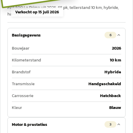
Fiat 500 La Prima uit 2026, 65 pk, tellerstand 10 km, hybride,
Verkocht op
15 juli 2026
handgeschakeld.
Basisgegevens
6
Bouwjaar
2026
Kilometerstand
10 km
Brandstof
Hybride
Transmissie
Handgeschakeld
Carrosserie
Hatchback
Kleur
Blauw
Motor & prestaties
3