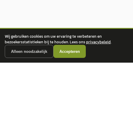
Wij gebruiken cookies om uw ervaring te verbeteren en
bezoekersstatistieken bij te houden. Lees ons
privacybeleid
.
Alleen noodzakelijk
Accepteren
autokopen.nl geeft geen financieel advies en is niet bevoegd om vragen over
financiële producten te beantwoorden. Wij verwijzen door naar erkende, AFM-
vergunde partners.
POPULAIRE MERKEN
Volkswagen
Vind jouw volgende auto bij
Toyota
betrouwbare dealers.