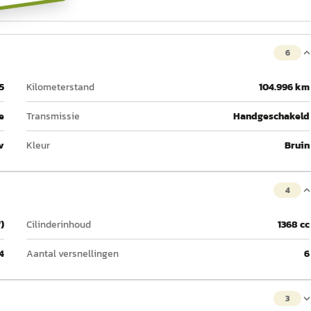
6
5
Kilometerstand
104.996 km
e
Transmissie
Handgeschakeld
v
Kleur
Bruin
4
)
Cilinderinhoud
1368 cc
4
Aantal versnellingen
6
3