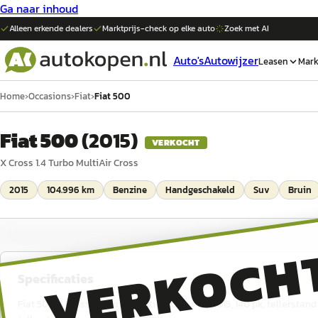
Ga naar inhoud
Alleen erkende dealers
Marktprijs-check op elke
auto
Zoek met AI
Auto's
Autowijzer
Leasen
Mark
Home
›
Occasions
›
Fiat
›
Fiat 500
Fiat 500
(
2015
)
VERKOCHT
X Cross 1.4 Turbo MultiAir Cross
2015
104.996 km
Benzine
Handgeschakeld
Suv
Bruin
VERKOCH
Specificaties
Fiat 500 X Cross 1.4 Turbo MultiAir Cross uit 2015, 140 pk, tellerst