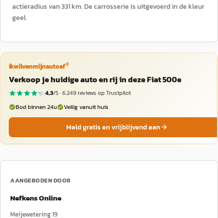
actieradius van 331 km. De carrosserie is uitgevoerd in de kleur
geel.
®
ikwilvanmijnautoaf
Verkoop je huidige auto en rij in deze Fiat 500e
4,3
/5 ·
6.249
reviews op Trustpilot
Bod binnen 24u
Veilig vanuit huis
Meld gratis en vrijblijvend aan
AANGEBODEN DOOR
Nefkens Online
Meijewetering 19