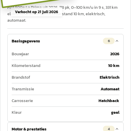
Fiat 500e La Prima uit 2026, 118 pk, 0–100 km/u in 9 s, 331 km
Verkocht op
21 juli 2026
elektrische actieradius, tellerstand 10 km, elektrisch,
automaat.
Basisgegevens
6
Bouwjaar
2026
Kilometerstand
10 km
Brandstof
Elektrisch
Transmissie
Automaat
Carrosserie
Hatchback
Kleur
geel
Motor & prestaties
4