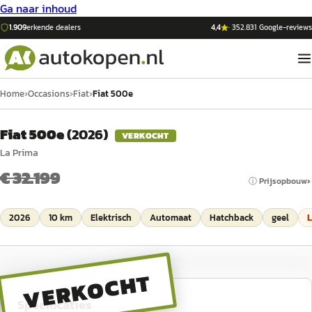
Ga naar inhoud
1.909
erkende dealers
4,4
·
352.831
Google-reviews
Home
›
Occasions
›
Fiat
›
Fiat 500e
Fiat 500e
(
2026
)
VERKOCHT
La Prima
€ 32.199
ⓘ Prijsopbouw
2026
10 km
Elektrisch
Automaat
Hatchback
geel
VERKOCHT
Specificaties