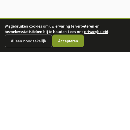
Wij gebruiken cookies om uw ervaring te verbeteren en
bezoekersstatistieken bij te houden. Lees ons
privacybeleid
.
Alleen noodzakelijk
Accepteren
autokopen.nl geeft geen financieel advies en is niet bevoegd om vragen over
financiële producten te beantwoorden. Wij verwijzen door naar erkende, AFM-
vergunde partners.
POPULAIRE MERKEN
Volkswagen
Vind jouw volgende auto bij
Toyota
betrouwbare dealers.
BMW
Mercedes-Benz