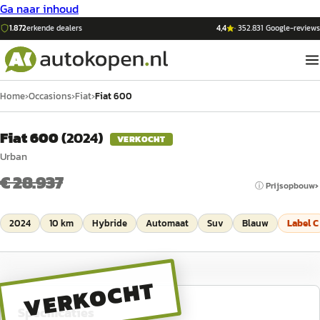
Ga naar inhoud
1.872
erkende dealers
4,4
·
352.831
Google-reviews
Home
›
Occasions
›
Fiat
›
Fiat 600
Fiat 600
(
2024
)
VERKOCHT
Urban
€ 28.937
ⓘ Prijsopbouw
2024
10 km
Hybride
Automaat
Suv
Blauw
Label
C
VERKOCHT
Specificaties