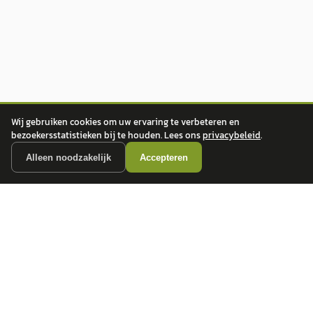
Wij gebruiken cookies om uw ervaring te verbeteren en
bezoekersstatistieken bij te houden. Lees ons
privacybeleid
.
Alleen noodzakelijk
Accepteren
autokopen.nl geeft geen financieel advies en is niet bevoegd om vragen over
financiële producten te beantwoorden. Wij verwijzen door naar erkende, AFM-
vergunde partners.
POPULAIRE MERKEN