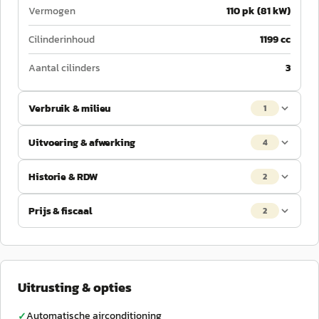
Vermogen
110 pk (81 kW)
Cilinderinhoud
1199 cc
Aantal cilinders
3
Verbruik & milieu
1
Uitvoering & afwerking
4
Historie & RDW
2
Prijs & fiscaal
2
Uitrusting & opties
Automatische airconditioning
✓