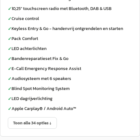
10,25" touchscreen radio met Bluetooth, DAB & USB
✓
Cruise control
✓
Keyless Entry & Go - handenvrij ontgrendelen en starten
✓
Pack Comfort
✓
LED achterlichten
✓
Bandenreparatieset Fix & Go
✓
E-Call Emergency Response Assist
✓
Audiosysteem met 6 speakers
✓
Blind Spot Monitoring System
✓
LED dagrijverlichting
✓
Apple Carplay® / Android Auto™
✓
Toon alle 34 opties ↓