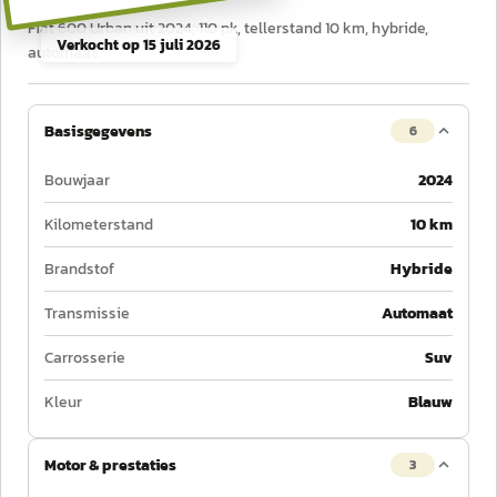
Fiat 600 Urban uit 2024, 110 pk, tellerstand 10 km, hybride,
Verkocht op
15 juli 2026
automaat.
Basisgegevens
6
Bouwjaar
2024
Kilometerstand
10 km
Brandstof
Hybride
Transmissie
Automaat
Carrosserie
Suv
Kleur
Blauw
Motor & prestaties
3