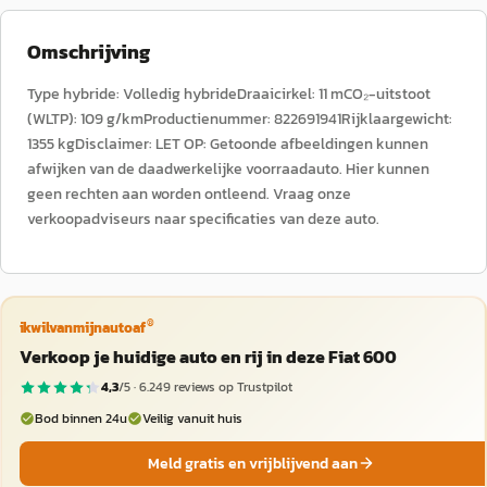
Omschrijving
Type hybride: Volledig hybrideDraaicirkel: 11 mCO₂-uitstoot
(WLTP): 109 g/kmProductienummer: 822691941Rijklaargewicht:
1355 kgDisclaimer: LET OP: Getoonde afbeeldingen kunnen
afwijken van de daadwerkelijke voorraadauto. Hier kunnen
geen rechten aan worden ontleend. Vraag onze
verkoopadviseurs naar specificaties van deze auto.
®
ikwilvanmijnautoaf
Verkoop je huidige auto en rij in deze Fiat 600
4,3
/5 ·
6.249
reviews op Trustpilot
Bod binnen 24u
Veilig vanuit huis
Meld gratis en vrijblijvend aan