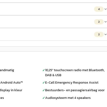
4
2
2
handmatig
10,25" touchscreen radio met Bluetooth,
✓
DAB & USB
 Android Auto™
E-Call Emergency Response Assist
✓
display in kleur
Bestuurders- en passagiersairbag voor
✓
ces
Audiosysteem met 4 speakers
✓