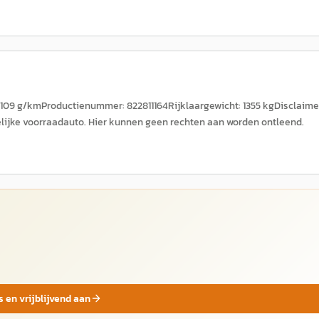
): 109 g/kmProductienummer: 822811164Rijklaargewicht: 1355 kgDisclaime
ijke voorraadauto. Hier kunnen geen rechten aan worden ontleend.
s en vrijblijvend aan