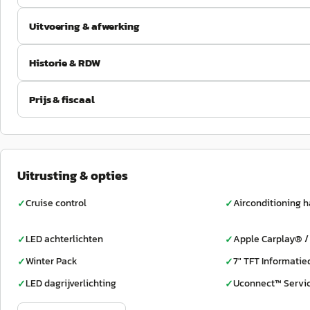
Uitvoering & afwerking
Historie & RDW
Prijs & fiscaal
Uitrusting & opties
Cruise control
Airconditioning 
✓
✓
LED achterlichten
Apple Carplay® /
✓
✓
Winter Pack
7" TFT Informatie
✓
✓
LED dagrijverlichting
Uconnect™ Servi
✓
✓