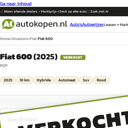
Ga naar inhoud
Alleen erkende dealers
Marktprijs-check op elke
auto
Zoek met AI
Auto's
Autowijzer
Leasen
Mark
Home
›
Occasions
›
Fiat
›
Fiat 600
Fiat 600
(
2025
)
VERKOCHT
POP
2025
10 km
Hybride
Automaat
Suv
Rood
VERKOCH
Specificaties