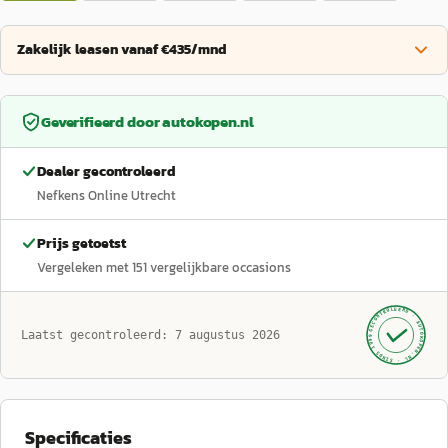
Zakelijk leasen vanaf €435/mnd
Geverifieerd door
autokopen.nl
Dealer gecontroleerd
Nefkens Online Utrecht
Prijs getoetst
Vergeleken met
151
vergelijkbare occasions
GECONTROLEERD ·
AUTOKOPEN.NL
Laatst gecontroleerd:
7 augustus 2026
· SINDS 1999 ·
Specificaties