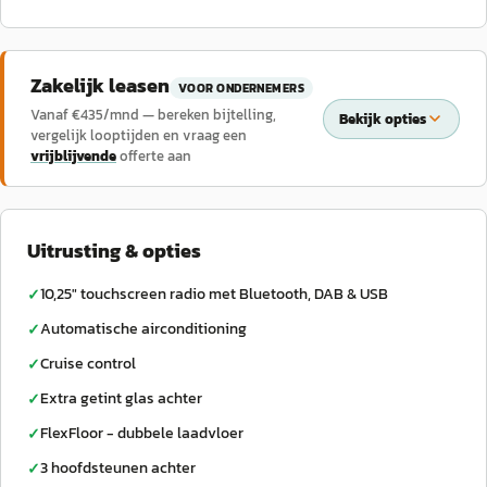
Zakelijk leasen
VOOR ONDERNEMERS
Vanaf €
435
/mnd — bereken bijtelling,
Bekijk opties
vergelijk looptijden en vraag een
vrijblijvende
offerte aan
Uitrusting & opties
10,25" touchscreen radio met Bluetooth, DAB & USB
✓
Automatische airconditioning
✓
Cruise control
✓
Extra getint glas achter
✓
FlexFloor - dubbele laadvloer
✓
3 hoofdsteunen achter
✓