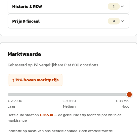
Historie & RDW
1
Prijs & fiscaal
4
Marktwaarde
Gebaseerd op
151
vergelijkbare
Fiat
600
occasions
↑
19
%
boven
marktprijs
€ 26.900
€ 30.661
€ 33.799
Laag
Mediaan
Hoog
Deze auto staat op
€ 36.530
— de gekleurde stip toont de positie in de
marktrange.
Indicatie op basis van ons actuele aanbod. Geen officiële taxatie.