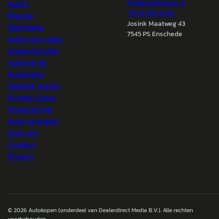
Auto's
info@
autokopen.nl
+31 53 208 4490
Nieuws
Josink Maatweg 43
Marktdata
7545 PS Enschede
Auto's per regio
Autoprijsindex
Autotrends
Autowijzer
Zakelijk leasen
Private Lease
Financiering
Auto verkopen
Over ons
Contact
Privacy
© 2026
Autokopen
(onderdeel van Dealerdirect Media B.V.). Alle rechten