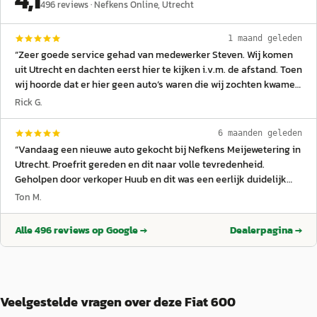
496
reviews ·
Nefkens Online
, Utrecht
1 maand geleden
“
Zeer goede service gehad van medewerker Steven. Wij komen
uit Utrecht en dachten eerst hier te kijken i.v.m. de afstand. Toen
wij hoorde dat er hier geen auto’s waren die wij zochten kwamen
ze direct in actie en gingen zonder pardon een auto ophalen in
Rick G.
Baarn. Na even te hebben gewacht en een goed gesprek te
hebben gevoerd was de auto in Utrecht. Voordat wij de proefrit
6 maanden geleden
konden maken hadden wij de verkoop al zo goed als rond.
“
Vandaag een nieuwe auto gekocht bij Nefkens Meijewetering in
Eerlijke zaak en zoals gezegd een prettige aankoop met waar
Utrecht. Proefrit gereden en dit naar volle tevredenheid.
voor je geld. Zeker een aanrader als je een auto zoekt met
Geholpen door verkoper Huub en dit was een eerlijk duidelijk
goede voorwaarde tegen een betaalbare prijs.
”
gesprek. Niet opdringerig en meedenkend. Hij deed
Ton M.
aanvullingen waar wij niet bij stil stonden. Volgend week vrijdag
staat de auto klaar en eventueel eerder is ook prima. Een week
Alle
496
reviews op Google →
Dealerpagina →
duurt heel lang. Huub bedankt voor je meedenken en tot
volgende week bij de heerlijke koffie. Helemaal goed gevoel
toen we weer huiswaarts gingen
”
Veelgestelde vragen over deze Fiat 600