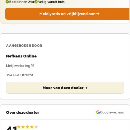
Bod binnen 24u
Veilig vanuit huis
Meld gratis en vrijblijvend aan
AANGEBODEN DOOR
Nefkens Online
Meijewetering 19
3543AA
Utrecht
Meer van deze dealer →
Over deze dealer
Google-reviews
4,1