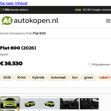
Ga naar inhoud
1.766
erkende dealers
4,4
·
352.814
Google-reviews
Home
›
Occasions
›
Fiat
›
Fiat 600
Fiat 600
(
2026
)
Sport
€ 36.530
ⓘ Prijsopbouw
2026
10 km
Hybride
Automaat
Suv
groen
Label
C
1
/
5