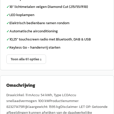
18“ lichtmetalen velgen Diamond Cut (215/55/R18)
✓
LED koplampen
✓
Elektrisch bedienbare ramen rondom
✓
Automatische airconditioning
✓
10,25" touchscreen radio met Bluetooth, DAB & USB
✓
Keyless Go - handenvrij starten
✓
Toon alle 61 opties ↓
Omschrijving
Draaicirkel: 11 mAccu: 54 kWh, Type LCOAccu
snellaadvermogen: 100 kWProductienummer:
823271475Rijklaargewicht: 1595 kgDisclaimer: LET OP: Getoonde
afbeeldingen kunnen afwijken van de daadwerkelijke