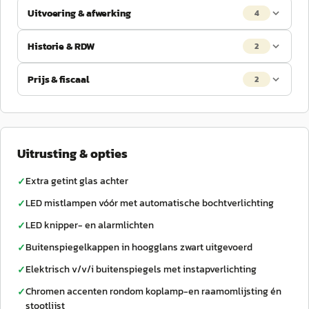
Uitvoering & afwerking
4
Historie & RDW
2
Prijs & fiscaal
2
Uitrusting & opties
Extra getint glas achter
✓
LED mistlampen vóór met automatische bochtverlichting
✓
LED knipper- en alarmlichten
✓
Buitenspiegelkappen in hoogglans zwart uitgevoerd
✓
Elektrisch v/v/i buitenspiegels met instapverlichting
✓
Chromen accenten rondom koplamp-en raamomlijsting én
✓
stootlijst