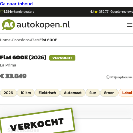
Ga naar inhoud
1.924
erkende dealers
4,4
·
352.721
Google-reviews
Home
›
Occasions
›
Fiat
›
Fiat 600E
Fiat 600E
(
2026
)
VERKOCHT
La Prima
€ 33.849
ⓘ Prijsopbouw
2026
10 km
Elektrisch
Automaat
Suv
Groen
Label
VERKOCHT
Specificaties