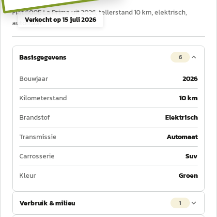
Fiat 600E La Prima uit 2026, tellerstand 10 km, elektrisch,
Verkocht op
15 juli 2026
automaat.
Basisgegevens
6
Bouwjaar
2026
Kilometerstand
10 km
Brandstof
Elektrisch
Transmissie
Automaat
Carrosserie
Suv
Kleur
Groen
Verbruik & milieu
1