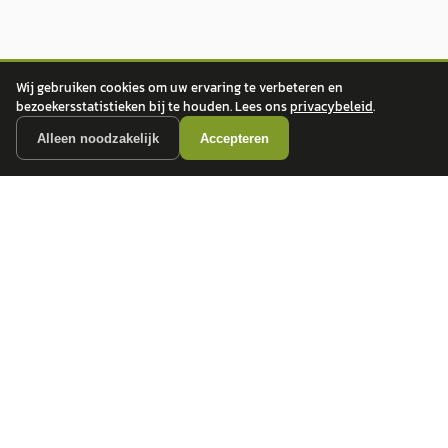
Wij gebruiken cookies om uw ervaring te verbeteren en
bezoekersstatistieken bij te houden. Lees ons
privacybeleid
.
Alleen noodzakelijk
Accepteren
autokopen.nl geeft geen financieel advies en is niet bevoegd om vragen over
financiële producten te beantwoorden. Wij verwijzen door naar erkende, AFM-
vergunde partners.
POPULAIRE MERKEN
Volkswagen
Vind jouw volgende auto bij
Toyota
betrouwbare dealers.
BMW