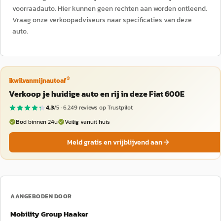
voorraadauto. Hier kunnen geen rechten aan worden ontleend.
Vraag onze verkoopadviseurs naar specificaties van deze
auto.
®
ikwilvanmijnautoaf
Verkoop je huidige auto en rij in deze Fiat 600E
4,3
/5 ·
6.249
reviews op Trustpilot
Bod binnen 24u
Veilig vanuit huis
Meld gratis en vrijblijvend aan
AANGEBODEN DOOR
Mobility Group Haaker