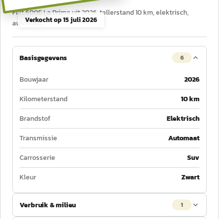
Fiat 600E La Prima uit 2026, tellerstand 10 km, elektrisch,
Verkocht op
15 juli 2026
automaat.
Basisgegevens
6
Bouwjaar
2026
Kilometerstand
10 km
Brandstof
Elektrisch
Transmissie
Automaat
Carrosserie
Suv
Kleur
Zwart
Verbruik & milieu
1