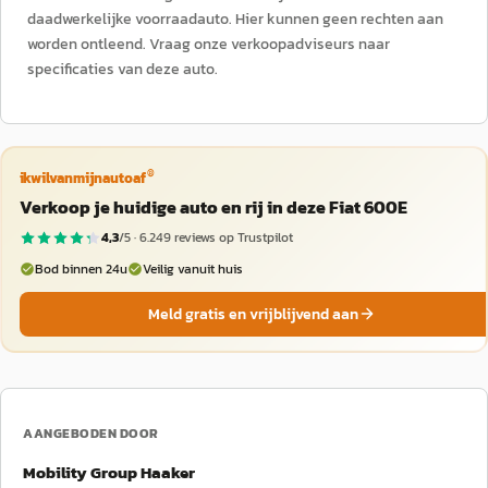
daadwerkelijke voorraadauto. Hier kunnen geen rechten aan
worden ontleend. Vraag onze verkoopadviseurs naar
specificaties van deze auto.
®
ikwilvanmijnautoaf
Verkoop je huidige auto en rij in deze Fiat 600E
4,3
/5 ·
6.249
reviews op Trustpilot
Bod binnen 24u
Veilig vanuit huis
Meld gratis en vrijblijvend aan
AANGEBODEN DOOR
Mobility Group Haaker