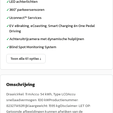
LED achterlichten
✓
360° parkeersensoren
✓
Uconnect™ Services
✓
EV eBraking, eCoasting, Smart Charging én One Pedal
✓
Driving
Achteruitrijcamera met dynamische hulplijnen
✓
Blind Spot Monitoring System
✓
Toon alle 61 opties ↓
Omschrijving
Draaicirkel: 11 mAccu: 54 kWh, Type LCOAccu
snellaadvermogen: 100 kWProductienummer:
823271492Rijklaargewicht: 1595 kgDisclaimer: LET OP:
Getoonde afbeeldingen kunnen afwijken van de