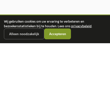
Wij gebruiken cookies om uw ervaring te verbeteren en
bezoekersstatistieken bij te houden. Lees ons
privacybeleid
.
Alleen noodzakelijk
Accepteren
autokopen.nl geeft geen financieel advies en is niet bevoegd om vragen over
financiële producten te beantwoorden. Wij verwijzen door naar erkende, AFM-
vergunde partners.
POPULAIRE MERKEN
Volkswagen
Vind jouw volgende auto bij
Toyota
betrouwbare dealers.
BMW