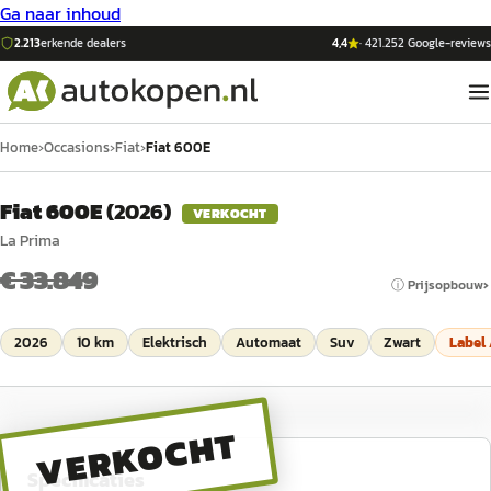
Ga naar inhoud
2.213
erkende dealers
4,4
·
421.252
Google-reviews
Home
›
Occasions
›
Fiat
›
Fiat 600E
Fiat 600E
(
2026
)
VERKOCHT
La Prima
€ 33.849
ⓘ Prijsopbouw
2026
10 km
Elektrisch
Automaat
Suv
Zwart
Label
VERKOCHT
Specificaties