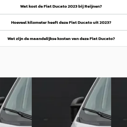
Wat kost de Fiat Ducato 2023 bij Reijnen?
Hoeveel kilometer heeft deze Fiat Ducato uit 2023?
Wat zijn de maandelijkse kosten van deze Fiat Ducato?
Fiat Ducato
·
2024
Fiat D
 Aut.
L2H2 2.2 MultiJet 140Pk Aut.
L2H2 2.
€ 31.950
€ 32.95
v.a. € 677/mnd
v.a. € 