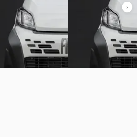
markt
Boven markt
›
12 km · Diesel · Handgeschakeld
2024 · 13 km · Diesel · Handges
r Auto's
· Staphorst
Russcher Auto's
· Staphorst
aanbieding →
Bekijk aanbieding →
Vergelijk