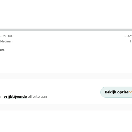
€ 29.900
€ 32
Mediaan
ge.
Bekijk opties
en
vrijblijvende
offerte aan