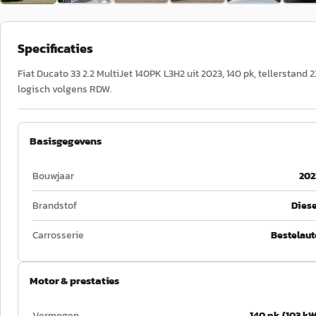
Specificaties
Fiat Ducato 33 2.2 MultiJet 140PK L3H2 uit 2023, 140 pk, tellerstand
logisch volgens RDW.
Basisgegevens
Bouwjaar
202
Brandstof
Diese
Carrosserie
Bestelaut
Motor & prestaties
Vermogen
140 pk (103 kW