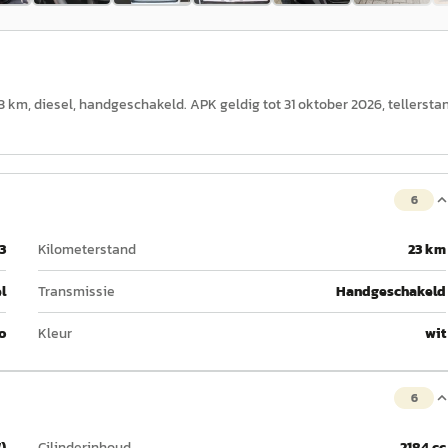
 23 km, diesel, handgeschakeld. APK geldig tot 31 oktober 2026, tellersta
6
3
Kilometerstand
23 km
l
Transmissie
Handgeschakeld
o
Kleur
wit
6
)
Cilinderinhoud
2184 cc