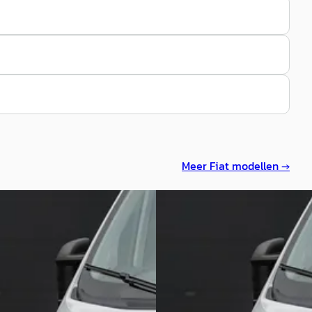
Meer
Fiat
modellen →
ucato
·
2024
Fiat Ducato
·
2024
2 MultiJet 140Pk Aut.
L2H2 2.2 MultiJet 140Pk Aut.
0
€ 32.950
698/mnd
v.a. € 698/mnd