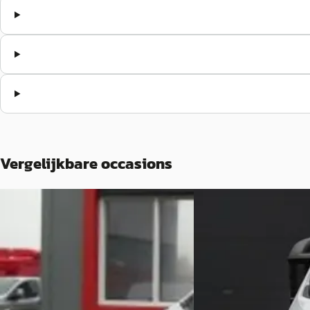
Vergelijkbare occasions
Fiat Ducato
·
2018
Fiat Ducato
·
2024
bestel bestel 35H 2.3 MultiJet L1H1/DC
L2H2 2.2 MultiJet 140Pk
/AUTOMAAT
€ 31.950
€ 24.199
v.a. € 677/mnd
v.a. € 513/mnd