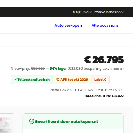
4,4
·
352.831
reviews
Sinds
1999
Auto
verkopen
Alle occasions
€ 26.795
Nieuwprijs
€
58.825
—
54
% lager
(€
32.030
besparing t.o.v. nieuw)
✓ Tellerstand logisch
⏰ APK tot
okt 2026
Label
C
Netto €
26.795
·
BTW €
5.627
·
Rest-BPM €
5.389
Totaal incl. BTW: €
32.422
/
33
Geverifieerd door
autokopen.nl