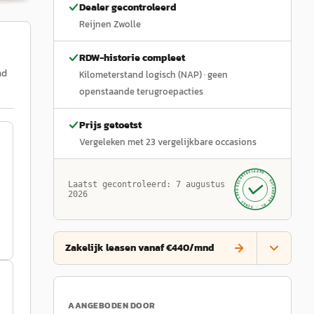
Dealer gecontroleerd
Reijnen Zwolle
RDW-historie compleet
nd
Kilometerstand logisch (NAP)
· geen
openstaande terugroepacties
Prijs getoetst
Vergeleken met
23
vergelijkbare occasions
GECONTROLEERD ·
AUTOKOPEN.NL
Laatst gecontroleerd:
7 augustus
· SINDS 1999 ·
2026
Zakelijk leasen vanaf €440/mnd
AANGEBODEN DOOR