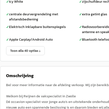
Icy White
zijschuifdeur rec
✓
✓
centrale deurvergrendeling met
extra getint glas
✓
✓
afstandsbediening
Elektrisch inklapbare buitenspiegels
Radiovoorbereidi
✓
✓
antenne en spea
Apple Carplay/Android Auto
Bluetooth telefo
✓
✓
Toon alle 40 opties ↓
Omschrijving
Bel voor meer informatie naar de afdeling verkoop. Wij zijn berei
Welkom bij Reijnen de vakspecialist in Zwolle
Dé occasion specialist voor jonge auto’s en uitstekende onderhoud
nieuwe auto een spannende beslissing is en daarom bieden wij alle