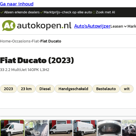
Ga naar inhoud
Alleen erkende dealers
Marktprijs-check op elke
auto
Zoek met AI
Auto's
Autowijzer
Leasen
Mark
Home
›
Occasions
›
Fiat
›
Fiat Ducato
Fiat Ducato
(
2023
)
33 2.2 MultiJet 140PK L3H2
2023
23 km
Diesel
Handgeschakeld
Bestelauto
wit