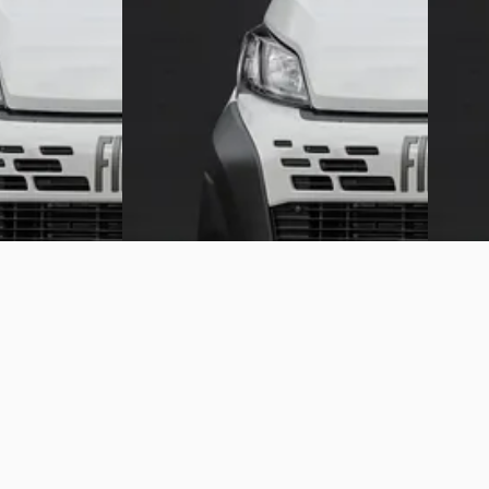
Boven markt
Boven 
 Handgeschakeld
2024 · 11 km · Diesel · Handgeschakeld
2024 · 
orst
Russcher Auto's
· Staphorst
Russche
Bekijk aanbieding →
Bekijk 
Vergelijk
Vergelijk