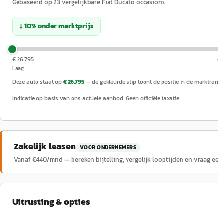
Gebaseerd op
23
vergelijkbare
Fiat
Ducato
occasions
↓
10
%
onder
marktprijs
€ 26.795
Laag
Deze auto staat op
€ 26.795
— de gekleurde stip toont de positie in de marktran
Indicatie op basis van ons actuele aanbod. Geen officiële taxatie.
Zakelijk leasen
VOOR ONDERNEMERS
Vanaf €
440
/mnd — bereken bijtelling, vergelijk looptijden en vraag e
Uitrusting & opties