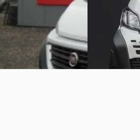
Boven markt
Marktconform
2024 · 10 km · Diesel ·
2018 · 94.133 km · Diesel · Automaat
Russcher Auto's
· Staph
Autoverkoopbedrijf van der Wal
·
Bekijk aanbieding →
Winsum
Vergelijk
Bekijk aanbieding →
Vergelijk