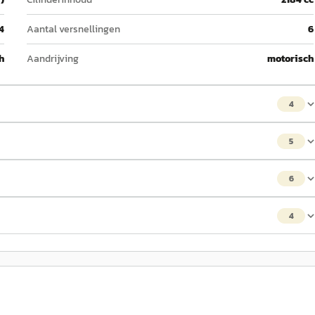
4
Aantal versnellingen
6
h
Aandrijving
motorisch
4
5
6
4