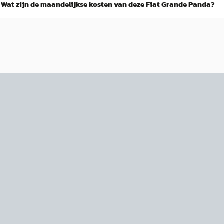
Wat zijn de maandelijkse kosten van deze Fiat Grande Panda?
NIEUW
NIEUW
C
EV
A
Fiat 600
·
2026
Fiat 
La Prima
Sport 
€ 36.799
€ 36.39
€ 33.799
€ 33.39
v.a. € 716/mnd
v.a. € 
Boven markt
Marktc