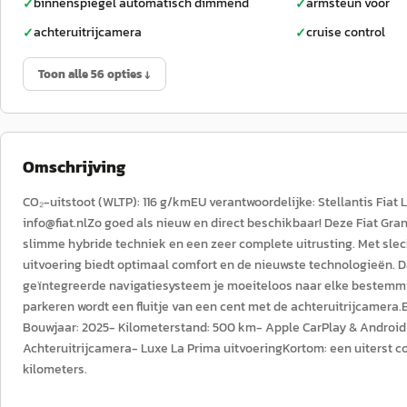
binnenspiegel automatisch dimmend
armsteun voor
✓
✓
achteruitrijcamera
cruise control
✓
✓
Toon alle 56 opties ↓
Omschrijving
CO₂-uitstoot (WLTP): 116 g/kmEU verantwoordelijke: Stellantis Fia
info@fiat.nlZo goed als nieuw en direct beschikbaar! Deze Fiat Gr
slimme hybride techniek en een zeer complete uitrusting. Met slec
uitvoering biedt optimaal comfort en de nieuwste technologieën. Da
geïntegreerde navigatiesysteem je moeiteloos naar elke bestemmi
parkeren wordt een fluitje van een cent met de achteruitrijcamera.
Bouwjaar: 2025- Kilometerstand: 500 km- Apple CarPlay & Androi
Achteruitrijcamera- Luxe La Prima uitvoeringKortom: een uiterst c
kilometers.