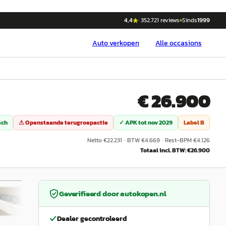
4,4
·
352.721
reviews
Sinds
1999
Auto
verkopen
Alle occasions
€ 26.900
sch
⚠ Openstaande terugroepactie
✓ APK tot
nov 2029
Label
B
Netto €
22.231
·
BTW €
4.669
·
Rest-BPM €
4.126
Totaal incl. BTW: €
26.900
/
28
Geverifieerd door
autokopen.nl
Dealer gecontroleerd