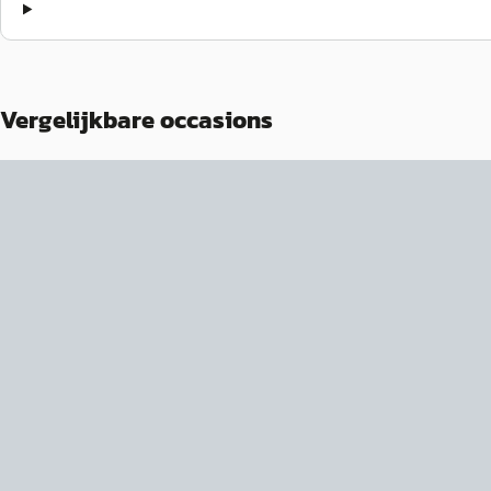
Vergelijkbare occasions
NIEUW
NIEUW
EV
A
EV
A
Fiat 600e
·
2026
Fiat 600e
·
2026
La Prima
La Prima
€ 36.849
€ 37.149
€ 33.849
€ 34.149
v.a. € 718/mnd
v.a. € 724/mnd
Marktconform
Marktconform