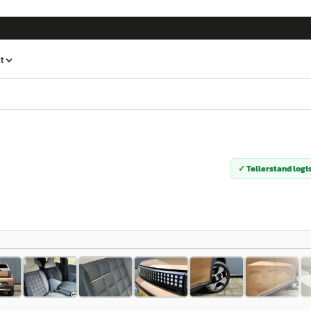
t
✓ Tellerstand logi
1