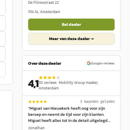
De Flinesstraat 22
1114 AL
Amsterdam
Bel dealer
Meer van deze dealer →
Over deze dealer
Google-reviews
4,1
112
reviews ·
Mobility Group Haaker
,
Amsterdam
3 maanden geleden
“
Miguel van Nieuwkerk heeft oog voor zijn
beroep en neemt de tijd voor zijn klanten.
Miguel heeft alles tot in de detail uitgelegd.
Alle mogelijkheden en opties voorgelegd. Hij is
Jonathan