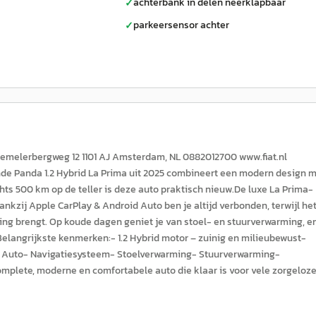
achterbank in delen neerklapbaar
✓
parkeersensor achter
✓
t Lemelerbergweg 12 1101 AJ Amsterdam, NL 0882012700 www.fiat.nl
ande Panda 1.2 Hybrid La Prima uit 2025 combineert een modern design 
hts 500 km op de teller is deze auto praktisch nieuw.De luxe La Prima-
nkzij Apple CarPlay & Android Auto ben je altijd verbonden, terwijl he
ng brengt. Op koude dagen geniet je van stoel- en stuurverwarming, e
Belangrijkste kenmerken:- 1.2 Hybrid motor – zuinig en milieubewust-
d Auto- Navigatiesysteem- Stoelverwarming- Stuurverwarming-
omplete, moderne en comfortabele auto die klaar is voor vele zorgeloz