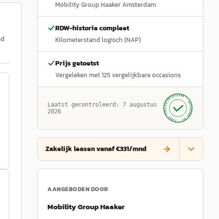
Mobility Group Haaker Amsterdam
RDW-historie compleet
nd
Kilometerstand logisch (NAP)
Prijs getoetst
Vergeleken met
125
vergelijkbare occasions
GECONTROLEERD ·
AUTOKOPEN.NL
Laatst gecontroleerd:
7 augustus
· SINDS 1999 ·
2026
Zakelijk leasen vanaf €331/mnd
AANGEBODEN DOOR
Mobility Group Haaker