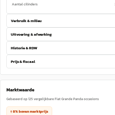
Aantal cilinders
Verbruik & milieu
Uitvoering & afwerking
Historie & RDW
Prijs & fiscaal
Marktwaarde
Gebaseerd op
125
vergelijkbare
Fiat
Grande Panda
occasions
↑
8
%
boven
marktprijs