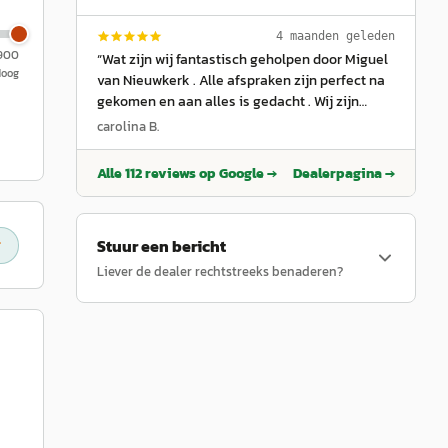
een Pro in zijn vak! Het was geweldig om het
proces mee te maken van mijn splinternieuwe
4 maanden geleden
Jeep Wrangler. Uitstekende service en zeker
.900
“
Wat zijn wij fantastisch geholpen door Miguel
een aanrader ! Dankjewel Miguel van
Hoog
van Nieuwkerk . Alle afspraken zijn perfect na
Nieuwkerk
”
gekomen en aan alles is gedacht . Wij zijn
ontzettend blij met onze Grande Panda E . En
carolina B.
de sfeer onder het personeel voelde ook heel
goed aan . Familie Simonini
”
Alle
112
reviews op Google →
Dealerpagina →
Stuur een bericht
Liever de dealer rechtstreeks benaderen?