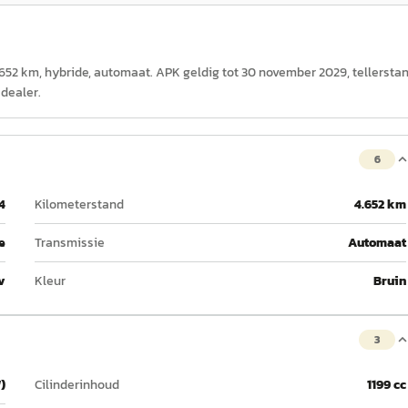
 4.652 km, hybride, automaat. APK geldig tot 30 november 2029, tellersta
dealer.
6
4
Kilometerstand
4.652 km
e
Transmissie
Automaat
v
Kleur
Bruin
3
)
Cilinderinhoud
1199 cc