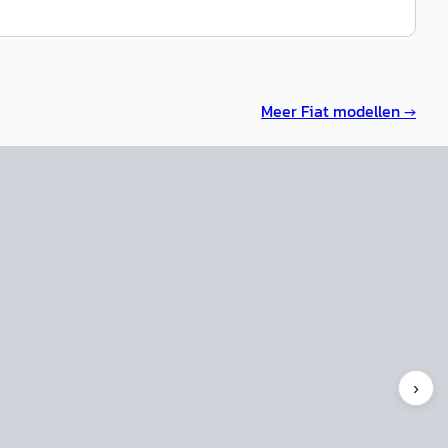
Meer
Fiat
modellen →
NIEUW
EV
A
600e
·
2026
Fiat 600e
·
2026
Automaat
La Prima
9
€ 36.849
9
€ 33.849
708/mnd
v.a. € 718/mnd
›
onform
Marktconform