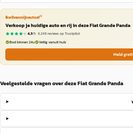
®
ikwilvanmijnautoaf
Verkoop je huidige auto en rij in deze Fiat Grande Panda
4,3
/5 ·
6.249
reviews op Trustpilot
Bod binnen 24u
Veilig vanuit huis
Meld grati
Veelgestelde vragen over deze Fiat Grande Panda