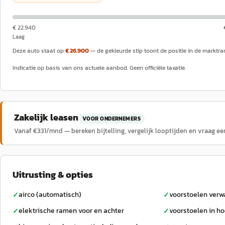
€ 22.940
Laag
Deze auto staat op
€ 26.900
— de gekleurde stip toont de positie in de marktra
Indicatie op basis van ons actuele aanbod. Geen officiële taxatie.
Zakelijk leasen
VOOR ONDERNEMERS
Vanaf €
331
/mnd — bereken bijtelling, vergelijk looptijden en vraag ee
Uitrusting & opties
airco (automatisch)
voorstoelen ver
✓
✓
elektrische ramen voor en achter
voorstoelen in ho
✓
✓