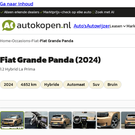
Ga naar inhoud
Alleen erkende dealers
Marktprijs-check op elke
auto
Zoek met AI
Auto's
Autowijzer
Leasen
Mark
Home
›
Occasions
›
Fiat
›
Fiat Grande Panda
Fiat Grande Panda
(
2024
)
1.2 Hybrid La Prima
2024
4.652 km
Hybride
Automaat
Suv
Bruin