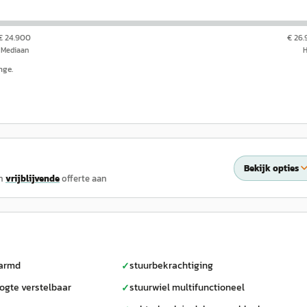
€ 24.900
€ 26
Mediaan
nge.
Bekijk opties
n
vrijblijvende
offerte aan
warmd
stuurbekrachtiging
✓
ogte verstelbaar
stuurwiel multifunctioneel
✓