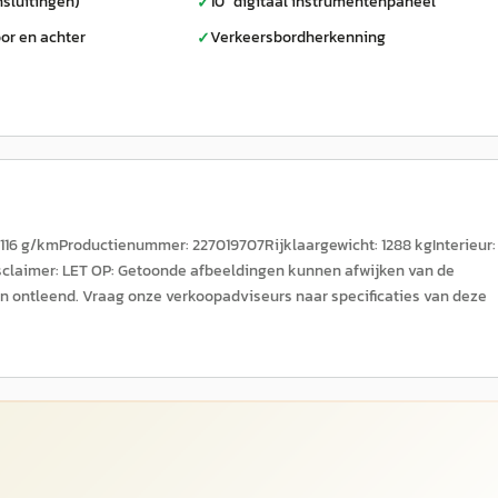
nsluitingen)
10” digitaal instrumentenpaneel
✓
or en achter
Verkeersbordherkenning
✓
: 116 g/kmProductienummer: 227019707Rijklaargewicht: 1288 kgInterieur:
isclaimer: LET OP: Getoonde afbeeldingen kunnen afwijken van de
n ontleend. Vraag onze verkoopadviseurs naar specificaties van deze