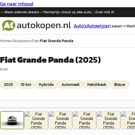
Ga naar inhoud
Alleen erkende dealers
Marktprijs-check op elke
auto
Zoek met AI
Auto's
Autowijzer
Leasen
Mark
Home
›
Occasions
›
Fiat
›
Fiat Grande Panda
Fiat Grande Panda
(
2025
)
Icon
2025
10 km
Hybride
Automaat
Hatchback
Blauw