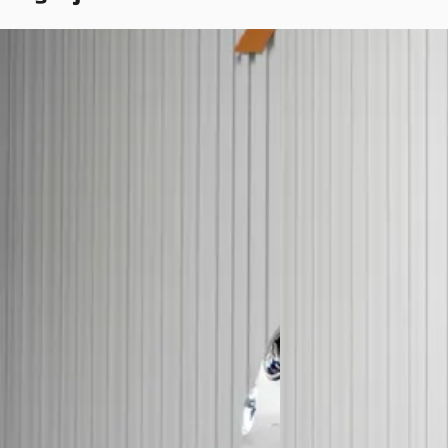
Fiat 500
·
2020
Fiat 500
·
2021
1.0 Hybrid Star
1.0 Hybrid Star
€ 18.250
€ 13.450
v.a. € 387/mnd
v.a. € 285/mnd
Boven markt
Marktconform
2020 · 3.005 km · Benzine ·
2021 · 78.579 km · Benzi
Handgeschakeld
Handgeschakeld
Steenis Automotive
· Kapel
Steenis Automotive
· K
Bekijk aanbieding →
Bekijk aanbieding →
Vergelijk
Vergelijk