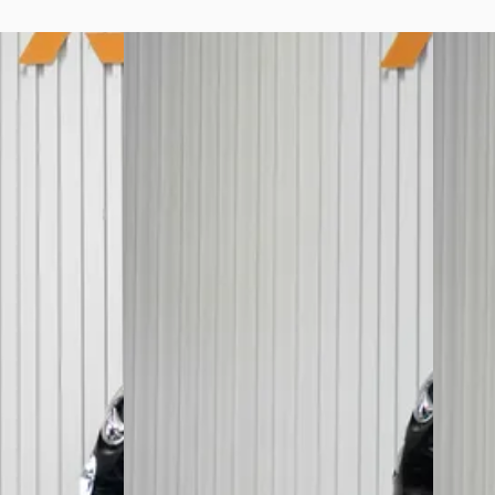
Fiat 500
·
2019
Fiat 5
1.2 Lounge dolcevita
0.9 Twi
€ 12.450
€ 11.950
v.a. € 264/mnd
v.a. € 
Scherp geprijsd
Scherp 
ne ·
2019 · 79.577 km · Benzine ·
2019 · 2
Handgeschakeld
Handge
apel
Steenis Automotive
· Kapel
Steenis
Bekijk aanbieding →
Bekijk 
Vergelijk
Vergelijk