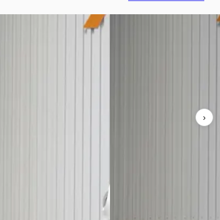
00
·
2019
Fiat 500
·
2021
nAir Turbo Collezione
1.0 Hybrid Dolcevita
€ 16.950
253/mnd
v.a. € 359/mnd
geprijsd
Marktconform
›
0.467 km · Benzine ·
2021 · 21.090 km · Benzine ·
schakeld
Handgeschakeld
 Automotive
· Kapel
Steenis Automotive
· Kapel
aanbieding →
Bekijk aanbieding →
Vergelijk