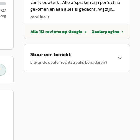
een aanrader ! Dankjewel Miguel van
van Nieuwkerk . Alle afspraken zijn perfect na
Nieuwkerk
”
gekomen en aan alles is gedacht . Wij zijn
.727
ontzettend blij met onze Grande Panda E . En
Hoog
carolina B.
de sfeer onder het personeel voelde ook heel
goed aan . Familie Simonini
”
Alle
112
reviews op Google →
Dealerpagina →
Stuur een bericht
Liever de dealer rechtstreeks benaderen?