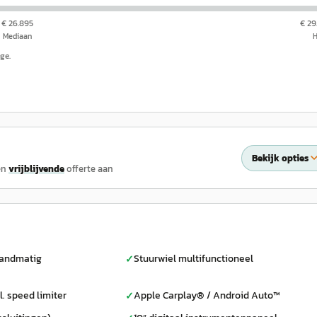
€ 26.895
€ 29
Mediaan
ge.
Bekijk opties
en
vrijblijvende
offerte aan
handmatig
Stuurwiel multifunctioneel
✓
l. speed limiter
Apple Carplay® / Android Auto™
✓