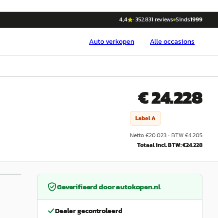
4,4
·
352.831
reviews
Sinds
1999
Auto
verkopen
Alle occasions
€ 24.228
Label
A
Netto €
20.023
·
BTW €
4.205
Totaal incl. BTW: €
24.228
1
/
7
Geverifieerd door
autokopen.nl
Dealer gecontroleerd