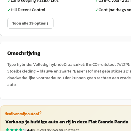
Lane Keeping Assist (LKA)
USB-C vóór (2 aa
✓
✓
Hill Decent Control
Gordijnairbags vo
✓
✓
Toon alle 39 opties ↓
Omschrijving
Type hybride: Volledig hybrideDraaicirkel: 11 mCO₂-uitstoot (WLTP)
Stoelbekleding – blauwe en zwarte “Base” stof met gele stikselsD
daadwerkelijke voorraadauto. Hier kunnen geen rechten aan worde
auto.
®
ikwilvanmijnautoaf
Verkoop je huidige auto en rij in deze Fiat Grande Panda
4,3
/5 ·
6.249
reviews op Trustpilot