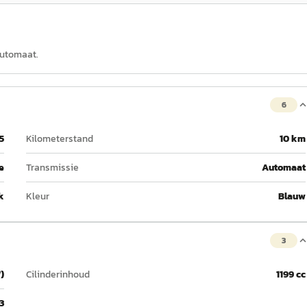
 automaat.
6
5
Kilometerstand
10 km
e
Transmissie
Automaat
k
Kleur
Blauw
3
)
Cilinderinhoud
1199 cc
3