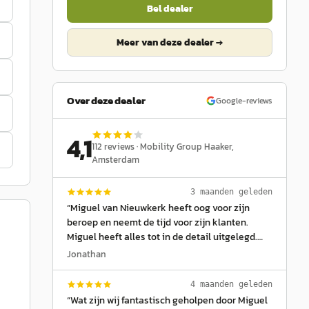
Bel dealer
Meer van deze dealer →
Over deze dealer
Google-reviews
4,1
112
reviews ·
Mobility Group Haaker
,
Amsterdam
3 maanden geleden
“
Miguel van Nieuwkerk heeft oog voor zijn
beroep en neemt de tijd voor zijn klanten.
Miguel heeft alles tot in de detail uitgelegd.
Alle mogelijkheden en opties voorgelegd. Hij is
Jonathan
een Pro in zijn vak! Het was geweldig om het
proces mee te maken van mijn splinternieuwe
4 maanden geleden
Jeep Wrangler. Uitstekende service en zeker
“
Wat zijn wij fantastisch geholpen door Miguel