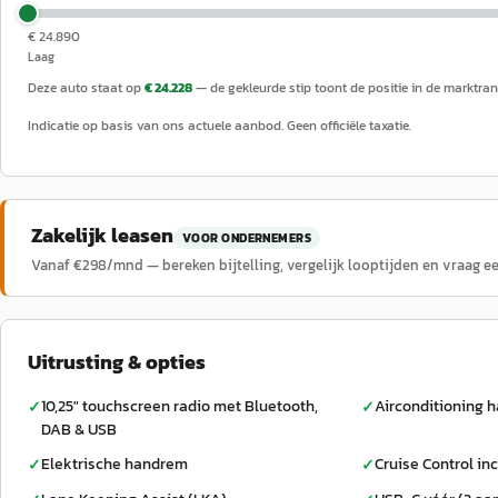
€ 24.890
Laag
Deze auto staat op
€ 24.228
— de gekleurde stip toont de positie in de marktran
Indicatie op basis van ons actuele aanbod. Geen officiële taxatie.
Zakelijk leasen
VOOR ONDERNEMERS
Vanaf €
298
/mnd — bereken bijtelling, vergelijk looptijden en vraag e
Uitrusting & opties
10,25" touchscreen radio met Bluetooth,
Airconditioning 
✓
✓
DAB & USB
Elektrische handrem
Cruise Control inc
✓
✓