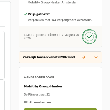
Mobility Group Haaker Amsterdam
Prijs getoetst
Vergeleken met
344
vergelijkbare occasions
GECONTROLEERD ·
AUTOKOPEN.NL
Laatst gecontroleerd:
7 augustus
· SINDS 1999 ·
2026
Zakelijk leasen vanaf €298/mnd
AANGEBODEN DOOR
Mobility Group Haaker
De Flinesstraat 22
1114 AL
Amsterdam