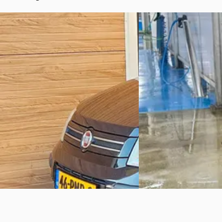
Fiat Panda
·
2011
Fiat Panda
·
2013
1.2 Edizione Cool Airco Elek. ramen
0.9 TwinAir Easy/ Airco
€ 2.250
€ 2.250
Scherp geprijsd
Scherp geprijsd
2011 · 148.050 km · Benzine ·
2013 · 188.589 km · Benz
Handgeschakeld
Handgeschakeld
Sterk Autobedrijf
· BARNEVELD
Meerzij Auto’s
· Capelle
Bekijk aanbieding →
Bekijk aanbieding →
Vergelijk
Vergelijk