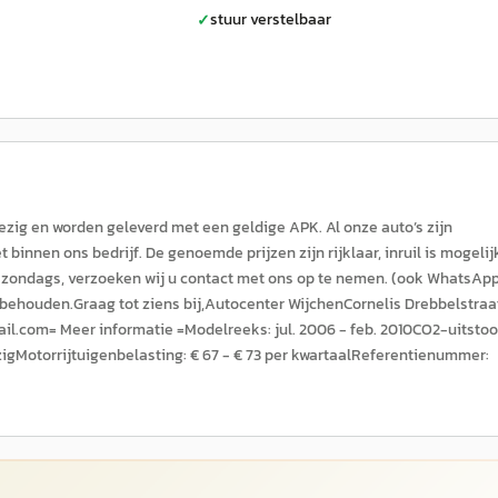
stuur verstelbaar
✓
wezig en worden geleverd met een geldige APK. Al onze auto’s zijn
innen ons bedrijf. De genoemde prijzen zijn rijklaar, inruil is mogelij
 zondags, verzoeken wij u contact met ons op te nemen. (ook WhatsAp
rbehouden.Graag tot ziens bij,Autocenter WijchenCornelis Drebbelstraa
l.com= Meer informatie =Modelreeks: jul. 2006 - feb. 2010CO2-uitstoo
gMotorrijtuigenbelasting: € 67 - € 73 per kwartaalReferentienummer: