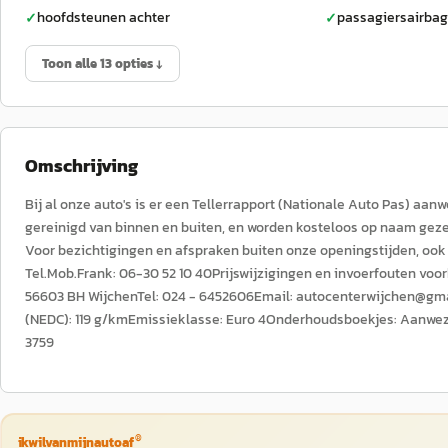
hoofdsteunen achter
passagiersairbag
✓
✓
Toon alle 13 opties ↓
Omschrijving
Bij al onze auto's is er een Tellerrapport (Nationale Auto Pas) aan
gereinigd van binnen en buiten, en worden kosteloos op naam gezet b
Voor bezichtigingen en afspraken buiten onze openingstijden, ook
Tel.Mob.Frank: 06-30 52 10 40Prijswijzigingen en invoerfouten voo
56603 BH WijchenTel: 024 - 6452606Email: autocenterwijchen@gmai
(NEDC): 119 g/kmEmissieklasse: Euro 4Onderhoudsboekjes: Aanwezi
3759
®
ikwilvanmijnautoaf