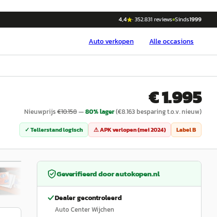
4,4
·
352.831
reviews
Sinds
1999
Auto
verkopen
Alle occasions
€ 1.995
Nieuwprijs
€
10.158
—
80
% lager
(€
8.163
besparing t.o.v. nieuw)
✓ Tellerstand logisch
⚠ APK verlopen (
mei 2024
)
Label
B
1
/
12
Geverifieerd door
autokopen.nl
Dealer gecontroleerd
Auto Center Wijchen