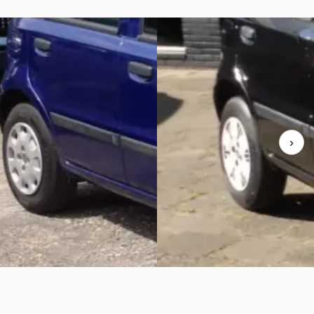
C
Panda
·
2009
Fiat Panda
·
2007
ione Cool
1.2 Edizione Cool
€ 1.750
geprijsd
Scherp geprijsd
›
91.232 km · Benzine ·
2007 · 167.710 km · Benzine ·
schakeld
Handgeschakeld
amer Lopik bv
· Lopik
Dirk Kramer Lopik bv
· Lopik
aanbieding →
Bekijk aanbieding →
Vergelijk