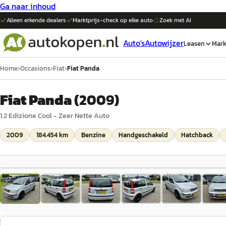
Ga naar inhoud
Alleen erkende dealers
Marktprijs-check op elke
auto
Zoek met AI
Auto's
Autowijzer
Leasen
Mark
Home
›
Occasions
›
Fiat
›
Fiat Panda
Fiat Panda
(
2009
)
1.2 Edizione Cool - Zeer Nette Auto
2009
184.454 km
Benzine
Handgeschakeld
Hatchback