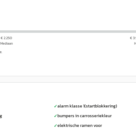
€ 2.250
€ 3
Mediaan
e.
alarm klasse 1(startblokkering)
✓
ag
bumpers in carrosseriekleur
✓
elektrische ramen voor
✓