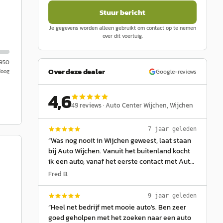
Stuur bericht
Je gegevens worden alleen gebruikt om contact op te nemen
over dit voertuig.
.950
Over deze dealer
Google-reviews
Hoog
4,6
49
reviews ·
Auto Center Wijchen
, Wijchen
7 jaar geleden
“
Was nog nooit in Wijchen geweest, laat staan
bij Auto Wijchen. Vanuit het buitenland kocht
ik een auto, vanaf het eerste contact met Auto
Wijchen wist ik dat ik op deze autodealer kon
Fred B.
rekenen. Ik ben nu 2 jaar klant,als er ook maar
iets is, word ik fantastisch en professioneel
9 jaar geleden
geholpen. Men is zeer klantgericht en
“
Heel net bedrijf met mooie auto's. Ben zeer
uitermate vriendelijk! Zonder meer: beste
goed geholpen met het zoeken naar een auto