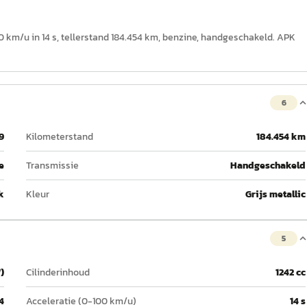
00 km/u in 14 s, tellerstand 184.454 km, benzine, handgeschakeld. APK
6
9
Kilometerstand
184.454 km
e
Transmissie
Handgeschakeld
k
Kleur
Grijs metallic
5
)
Cilinderinhoud
1242 cc
4
Acceleratie (0-100 km/u)
14 s