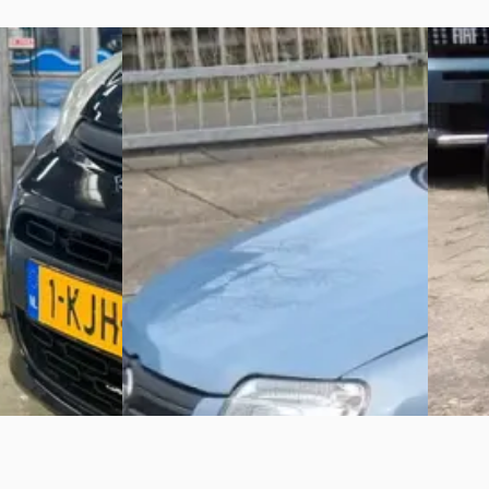
C
B
Fiat Panda
·
2008
Fiat 
/ APK bij AFL.
1.2 Edizione Cool
1.2 Ediz
€ 2.250
€ 1.950
Scherp geprijsd
Scherp 
ine ·
2008 · 216.679 km · Benzine ·
2009 · 1
Handgeschakeld
Handge
 aan den IJssel
Autobedrijf Wester
· Grootebroek
Dirk Kr
Bekijk aanbieding →
Bekijk 
Vergelijk
Vergelijk