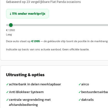
Gebaseerd op
23
vergelijkbare
Fiat
Panda
occasions
↓
11
%
onder
marktprijs
€ 1.950
Laag
Deze auto staat op
€ 1.995
— de gekleurde stip toont de positie in de marktrang
Indicatie op basis van ons actuele aanbod. Geen officiële taxatie.
Uitrusting & opties
achterbank in delen neerklapbaar
airco
✓
✓
Anti Blokkeer Systeem
bestuurdersairb
✓
✓
centrale vergrendeling met
dakrails
✓
✓
afstandsbediening