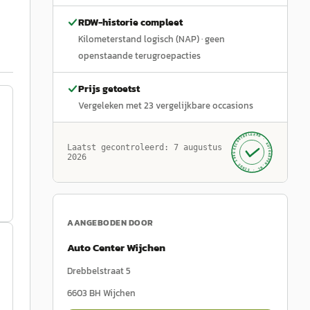
RDW-historie compleet
Kilometerstand logisch (NAP)
· geen
openstaande terugroepacties
Prijs getoetst
Vergeleken met
23
vergelijkbare occasions
GECONTROLEERD ·
AUTOKOPEN.NL
Laatst gecontroleerd:
7 augustus
· SINDS 1999 ·
2026
AANGEBODEN DOOR
Auto Center Wijchen
Drebbelstraat 5
6603 BH
Wijchen