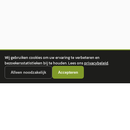
Wij gebruiken cookies om uw ervaring te verbeteren en
bezoekersstatistieken bij te houden. Lees ons
privacybeleid
.
Alleen noodzakelijk
Accepteren
autokopen.nl geeft geen financieel advies en is niet bevoegd om vragen over
financiële producten te beantwoorden. Wij verwijzen door naar erkende, AFM-
vergunde partners.
POPULAIRE MERKEN