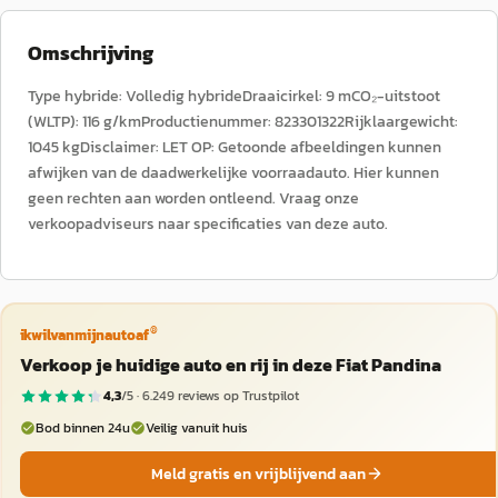
Omschrijving
Type hybride: Volledig hybrideDraaicirkel: 9 mCO₂-uitstoot
(WLTP): 116 g/kmProductienummer: 823301322Rijklaargewicht:
1045 kgDisclaimer: LET OP: Getoonde afbeeldingen kunnen
afwijken van de daadwerkelijke voorraadauto. Hier kunnen
geen rechten aan worden ontleend. Vraag onze
verkoopadviseurs naar specificaties van deze auto.
®
ikwilvanmijnautoaf
Verkoop je huidige auto en rij in deze Fiat Pandina
4,3
/5 ·
6.249
reviews op Trustpilot
Bod binnen 24u
Veilig vanuit huis
Meld gratis en vrijblijvend aan