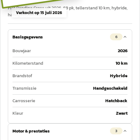
Fiat Pandina Cross uit 2026, 69 pk, tellerstand 10 km, hybride,
Verkocht op
15 juli 2026
handgeschakeld.
Basisgegevens
6
Bouwjaar
2026
Kilometerstand
10 km
Brandstof
Hybride
Transmissie
Handgeschakeld
Carrosserie
Hatchback
Kleur
Zwart
Motor & prestaties
3