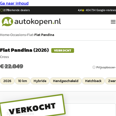
Ga naar inhoud
2.178
erkende dealers
4,4
·
404.734
Google-reviews
Home
›
Occasions
›
Fiat
›
Fiat Pandina
Fiat Pandina
(
2026
)
VERKOCHT
Cross
€ 22.849
ⓘ Prijsopbouw
2026
10 km
Hybride
Handgeschakeld
Hatchback
Zwar
VERKOCHT
Specificaties