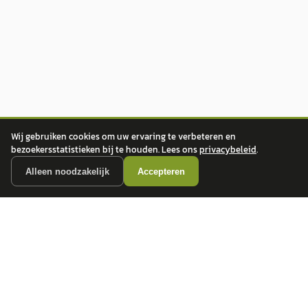
Wij gebruiken cookies om uw ervaring te verbeteren en
bezoekersstatistieken bij te houden. Lees ons
privacybeleid
.
Alleen noodzakelijk
Accepteren
autokopen.nl geeft geen financieel advies en is niet bevoegd om vragen over
financiële producten te beantwoorden. Wij verwijzen door naar erkende, AFM-
vergunde partners.
POPULAIRE MERKEN