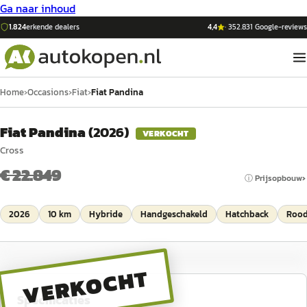
Ga naar inhoud
1.824
erkende dealers
4,4
·
352.831
Google-reviews
Home
›
Occasions
›
Fiat
›
Fiat Pandina
Fiat Pandina
(
2026
)
VERKOCHT
Cross
€ 22.849
ⓘ Prijsopbouw
2026
10 km
Hybride
Handgeschakeld
Hatchback
Roo
VERKOCHT
Specificaties