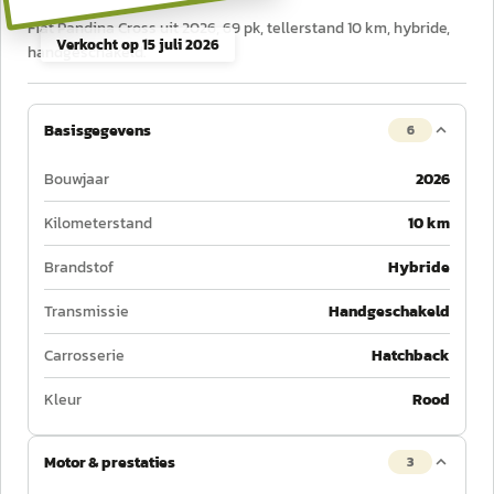
Fiat Pandina Cross uit 2026, 69 pk, tellerstand 10 km, hybride,
Verkocht op
15 juli 2026
handgeschakeld.
Basisgegevens
6
Bouwjaar
2026
Kilometerstand
10 km
Brandstof
Hybride
Transmissie
Handgeschakeld
Carrosserie
Hatchback
Kleur
Rood
Motor & prestaties
3