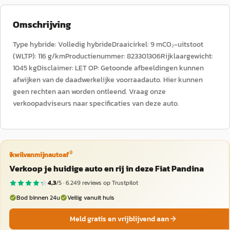
Omschrijving
Type hybride: Volledig hybrideDraaicirkel: 9 mCO₂-uitstoot
(WLTP): 116 g/kmProductienummer: 823301306Rijklaargewicht:
1045 kgDisclaimer: LET OP: Getoonde afbeeldingen kunnen
afwijken van de daadwerkelijke voorraadauto. Hier kunnen
geen rechten aan worden ontleend. Vraag onze
verkoopadviseurs naar specificaties van deze auto.
®
ikwilvanmijnautoaf
Verkoop je huidige auto en rij in deze Fiat Pandina
4,3
/5 ·
6.249
reviews op Trustpilot
Bod binnen 24u
Veilig vanuit huis
Meld gratis en vrijblijvend aan