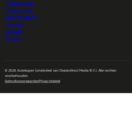
Private Lease
Financiering
Auto verkopen
Over ons
Contact
Privacy
© 2026
Autokopen
(onderdeel van Dealerdirect Media B.V.). Alle rechten
voorbehouden.
Gebruiksvoorwaarden
Privacybeleid