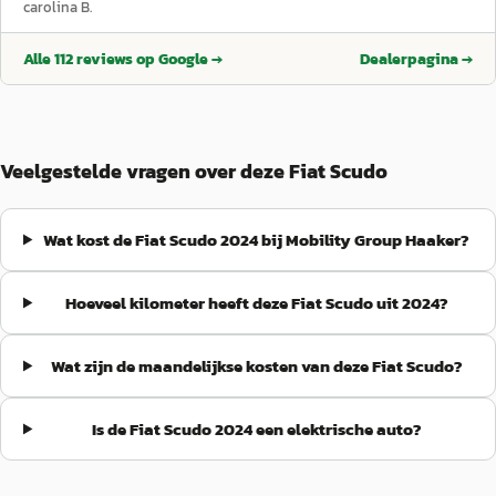
onder het personeel voelde ook heel goed aan . Familie
carolina B.
Simonini
”
Alle
112
reviews op Google →
Dealerpagina →
Veelgestelde vragen over deze Fiat Scudo
Wat kost de Fiat Scudo 2024 bij Mobility Group Haaker?
Hoeveel kilometer heeft deze Fiat Scudo uit 2024?
Wat zijn de maandelijkse kosten van deze Fiat Scudo?
Is de Fiat Scudo 2024 een elektrische auto?