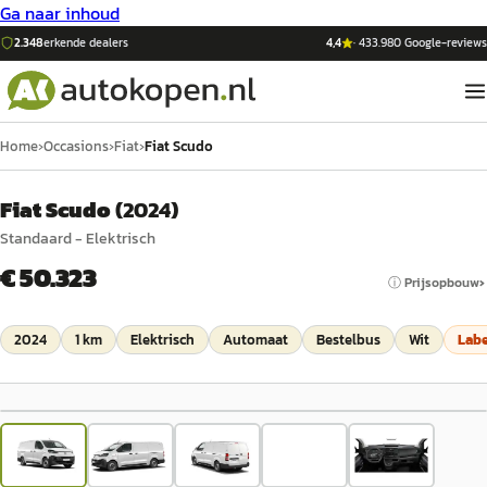
Ga naar inhoud
2.348
erkende dealers
4,4
·
433.980
Google-reviews
Home
›
Occasions
›
Fiat
›
Fiat Scudo
Fiat Scudo
(
2024
)
Standaard - Elektrisch
€ 50.323
ⓘ Prijsopbouw
2024
1 km
Elektrisch
Automaat
Bestelbus
Wit
Lab
1
/
5