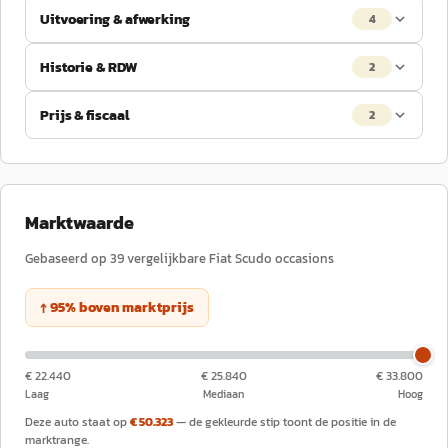
Uitvoering & afwerking
4
Historie & RDW
2
Prijs & fiscaal
2
Marktwaarde
Gebaseerd op
39
vergelijkbare
Fiat
Scudo
occasions
↑
95
%
boven
marktprijs
€ 22.440
€ 25.840
€ 33.800
Laag
Mediaan
Hoog
Deze auto staat op
€ 50.323
— de gekleurde stip toont de positie in de
marktrange.