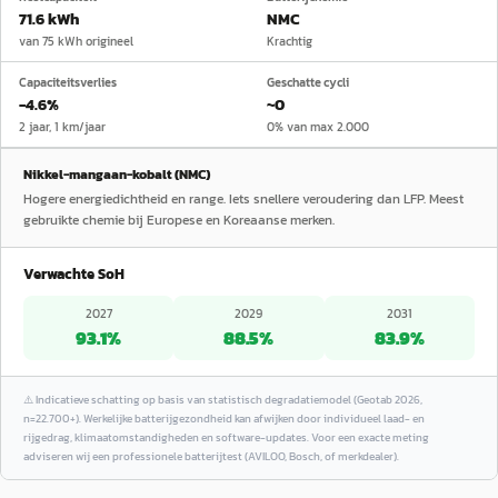
71.6 kWh
NMC
van 75 kWh origineel
Krachtig
Capaciteitsverlies
Geschatte cycli
−4.6%
~0
2 jaar, 1 km/jaar
0% van max 2.000
Nikkel-mangaan-kobalt (NMC)
Hogere energiedichtheid en range. Iets snellere veroudering dan LFP. Meest
gebruikte chemie bij Europese en Koreaanse merken.
Verwachte SoH
2027
2029
2031
93.1
%
88.5
%
83.9
%
⚠️
Indicatieve schatting op basis van statistisch degradatiemodel (Geotab 2026,
n=22.700+). Werkelijke batterijgezondheid kan afwijken door individueel laad- en
rijgedrag, klimaatomstandigheden en software-updates. Voor een exacte meting
adviseren wij een professionele batterijtest (AVILOO, Bosch, of merkdealer).