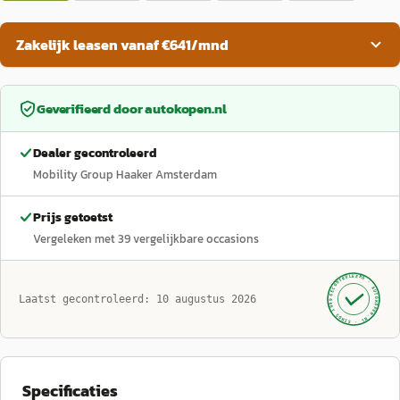
Zakelijk leasen vanaf €641/mnd
Geverifieerd door
autokopen.nl
Dealer gecontroleerd
Mobility Group Haaker Amsterdam
Prijs getoetst
Vergeleken met
39
vergelijkbare occasions
GECONTROLEERD ·
AUTOKOPEN.NL
Laatst gecontroleerd:
10 augustus 2026
· SINDS 1999 ·
Specificaties