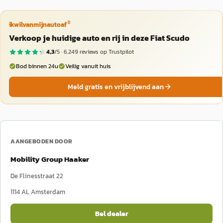
®
ikwilvanmijnautoaf
Verkoop je huidige auto en rij in deze Fiat Scudo
4,3
/5 ·
6.249
reviews op Trustpilot
Bod binnen 24u
Veilig vanuit huis
Meld gratis en vrijblijvend aan
AANGEBODEN DOOR
Mobility Group Haaker
De Flinesstraat 22
1114 AL
Amsterdam
Bel dealer