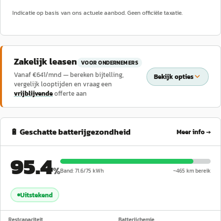
Indicatie op basis van ons actuele aanbod. Geen officiële taxatie.
Zakelijk leasen
VOOR ONDERNEMERS
Vanaf €
641
/mnd — bereken bijtelling,
Bekijk opties
vergelijk looptijden en vraag een
vrijblijvende
offerte aan
🔋 Geschatte batterijgezondheid
Meer info →
95.4
%
Band:
71.6
/
75
kWh
~
465
km bereik
Uitstekend
Restcapaciteit
Batterijchemie