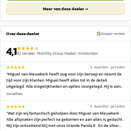
Meer van deze dealer →
Over deze dealer
Google-reviews
4,1
112
reviews ·
Mobility Group Haaker
, Amsterdam
3 maanden geleden
“
Miguel van Nieuwkerk heeft oog voor zijn beroep en neemt de
tijd voor zijn klanten. Miguel heeft alles tot in de detail
uitgelegd. Alle mogelijkheden en opties voorgelegd. Hij is een
Pro in zijn vak! Het was geweldig om het proces mee te maken
Jonathan
van mijn splinternieuwe Jeep Wrangler. Uitstekende service en
zeker een aanrader ! Dankjewel Miguel van Nieuwkerk
”
4 maanden geleden
“
Wat zijn wij fantastisch geholpen door Miguel van Nieuwkerk .
Alle afspraken zijn perfect na gekomen en aan alles is gedacht .
Wij zijn ontzettend blij met onze Grande Panda E . En de sfeer