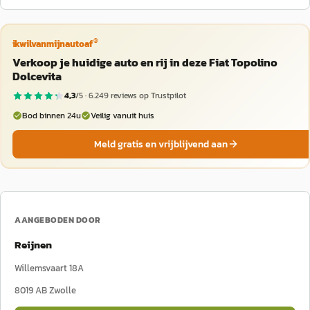
®
ikwilvanmijnautoaf
Verkoop je huidige auto en rij in deze Fiat Topolino
Dolcevita
4,3
/5 ·
6.249
reviews op Trustpilot
Bod binnen 24u
Veilig vanuit huis
Meld gratis en vrijblijvend aan
AANGEBODEN DOOR
Reijnen
Willemsvaart 18A
8019 AB
Zwolle