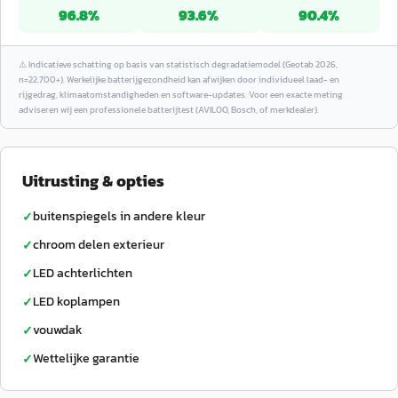
96.8
%
93.6
%
90.4
%
⚠️
Indicatieve schatting op basis van statistisch degradatiemodel (Geotab 2026,
n=22.700+). Werkelijke batterijgezondheid kan afwijken door individueel laad- en
rijgedrag, klimaatomstandigheden en software-updates. Voor een exacte meting
adviseren wij een professionele batterijtest (AVILOO, Bosch, of merkdealer).
Uitrusting & opties
buitenspiegels in andere kleur
✓
chroom delen exterieur
✓
LED achterlichten
✓
LED koplampen
✓
vouwdak
✓
Wettelijke garantie
✓