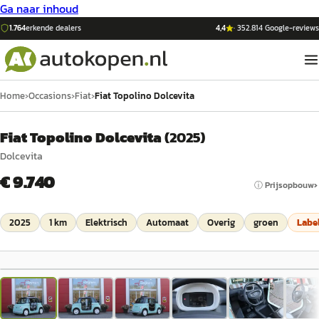
Ga naar inhoud
1.764
erkende dealers
4,4
·
352.814
Google-reviews
Home
›
Occasions
›
Fiat
›
Fiat Topolino Dolcevita
Fiat Topolino Dolcevita
(
2025
)
Dolcevita
€ 9.740
ⓘ Prijsopbouw
2025
1 km
Elektrisch
Automaat
Overig
groen
Labe
1
/
23