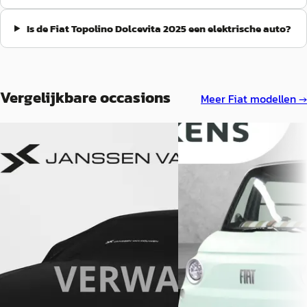
Is de Fiat Topolino Dolcevita 2025 een elektrische auto?
Vergelijkbare occasions
Meer
Fiat
modellen →
EV
Nieuw binnen
Fiat Topolino
·
2026
EV
Fiat Topolino
·
2026
€ 9.450
Direct Leverbaar!!
v.a. € 200/mnd
€ 9.925
Marktconform
v.a. € 210/mnd
2026 · 774 km · Elektrisch ·
Automaat
Marktconform
JVK Amsterdam
· Amsterdam
2026 · 114 km · Elektrisch 