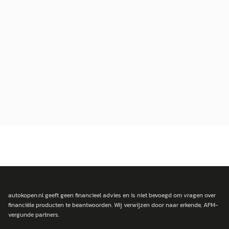
autokopen.nl geeft geen financieel advies en is niet bevoegd om vragen over
financiële producten te beantwoorden. Wij verwijzen door naar erkende, AFM-
vergunde partners.