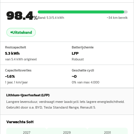
98.4
%
Band:
5.3
/
5.4
kWh
~
34
km bereik
Uitstekend
Restcapaciteit
Batterijchemie
5.3 kWh
LFP
van 5.4 kWh origineel
Robuust
Capaciteitsverlies
Geschatte cycli
−1.6%
~0
1 jaar, 1 km/jaar
0% van max 4.000
Lithium-ijzerfosfaat (LFP)
Langere levensduur, verdraagt meer laadcycli. Iets lagere energiedichtheid.
Gebruikt door o.a. BYD, Tesla Standard Range, Renault 5.
Verwachte SoH
2027
2029
2031